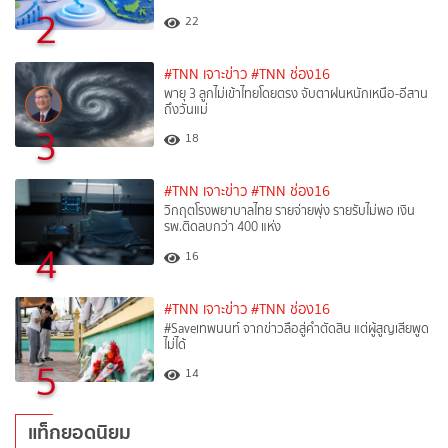
2
22
#TNN เจาะข่าว
#TNN ช่อง16
พายุ 3 ลูกไม่เข้าไทยโดยตรง จับตาฝนหนักเหนือ-อีสาน
ถึงวันแม่
3
18
#TNN เจาะข่าว
#TNN ช่อง16
วิกฤตโรงพยาบาลไทย รายจ่ายพุ่ง รายรับไม่พอ เงิน
รพ.ติดลบกว่า 400 แห่ง
4
16
#TNN เจาะข่าว
#TNN ช่อง16
#Saveเทพนนท์ จากข่าวลือสู่คำตัดสิน แต่ผู้สูญเสียพูด
ไม่ได้
5
14
แท็กยอดนิยม