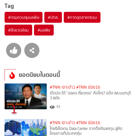
Tag
#
กรมควบคุมมลพิษ
#
ปทส.
#
กากอุตสาหกรรม
#
สิ่งแวดล้อม
#
มลพิษ
ยอดนิยมในตอนนี้
#TNN เจาะข่าว
#TNN ช่อง16
เปิดประวัติ “ฉลอง เรี่ยวแรง” คือใคร? อดีต สส.นนทบุรี
3 สมัย
1
35
#TNN เจาะข่าว
#TNN ช่อง16
ไทยรีเซ็ตเกม Data Center จากดึงเงินลงทุน สู่คัด
โครงการที่ประเทศคุ้ม