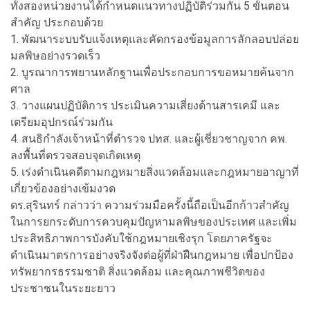
ทั้งสองหน่วยงานได้กำหนดแนวทางปฏิบัติร่วมกัน 5 ขั้นตอน
สำคัญ ประกอบด้วย
1. พัฒนาระบบรับแจ้งเหตุและคัดกรองข้อมูลการลักลอบปล่อย
มลพิษอย่างรวดเร็ว
2. บูรณาการพยานหลักฐานเพื่อประกอบการขอหมายค้นจาก
ศาล
3. วางแผนปฏิบัติการ ประเมินความเสี่ยงด้านสารเคมี และ
เตรียมอุปกรณ์ร่วมกัน
4. สนธิกำลังเจ้าหน้าที่ตำรวจ ปทส. และผู้เชี่ยวชาญจาก คพ.
ลงพื้นที่ตรวจสอบจุดเกิดเหตุ
5. เร่งดำเนินคดีตามกฎหมายสิ่งแวดล้อมและกฎหมายอาญาที่
เกี่ยวข้องอย่างเข้มงวด
ดร.สุรินทร์ กล่าวว่า ความร่วมมือครั้งนี้ถือเป็นอีกก้าวสำคัญ
ในการยกระดับการควบคุมปัญหามลพิษของประเทศ และเพิ่ม
ประสิทธิภาพการบังคับใช้กฎหมายเชิงรุก โดยภาครัฐจะ
ดำเนินมาตรการอย่างจริงจังต่อผู้ที่ฝ่าฝืนกฎหมาย เพื่อปกป้อง
ทรัพยากรธรรมชาติ สิ่งแวดล้อม และคุณภาพชีวิตของ
ประชาชนในระยะยาว