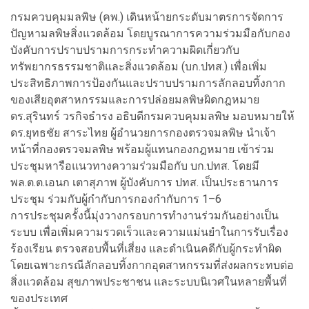
กรมควบคุมมลพิษ (คพ.) เดินหน้ายกระดับมาตรการจัดการ
ปัญหามลพิษสิ่งแวดล้อม โดยบูรณาการความร่วมมือกับกอง
บังคับการปราบปรามการกระทำความผิดเกี่ยวกับ
ทรัพยากรธรรมชาติและสิ่งแวดล้อม (บก.ปทส.) เพื่อเพิ่ม
ประสิทธิภาพการป้องกันและปราบปรามการลักลอบทิ้งกาก
ของเสียอุตสาหกรรมและการปล่อยมลพิษผิดกฎหมาย
ดร.สุรินทร์ วรกิจธำรง อธิบดีกรมควบคุมมลพิษ มอบหมายให้
ดร.ยุทธชัย สาระไทย ผู้อำนวยการกองตรวจมลพิษ นำเจ้า
หน้าที่กองตรวจมลพิษ พร้อมผู้แทนกองกฎหมาย เข้าร่วม
ประชุมหารือแนวทางความร่วมมือกับ บก.ปทส. โดยมี
พล.ต.ต.เอนก เตาสุภาพ ผู้บังคับการ ปทส. เป็นประธานการ
ประชุม ร่วมกับผู้กำกับการกองกำกับการ 1–6
การประชุมครั้งนี้มุ่งวางกรอบการทำงานร่วมกันอย่างเป็น
ระบบ เพื่อเพิ่มความรวดเร็วและความแม่นยำในการรับเรื่อง
ร้องเรียน ตรวจสอบพื้นที่เสี่ยง และดำเนินคดีกับผู้กระทำผิด
โดยเฉพาะกรณีลักลอบทิ้งกากอุตสาหกรรมที่ส่งผลกระทบต่อ
สิ่งแวดล้อม สุขภาพประชาชน และระบบนิเวศในหลายพื้นที่
ของประเทศ