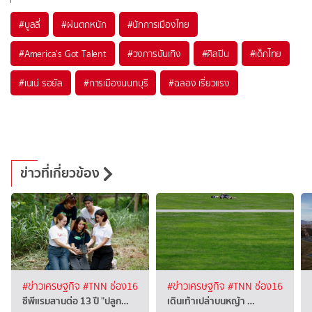
#
บูลลี่
#
ฝนตกหนัก
#
นักการเมืองไทย
#
America's Got Talent
#
วงการบันเทิง
#
ศิลปิน
#
เด็กไทย
#
เนเน่ รอยัล
#
การเมืองนนทบุรี
#
ฉลอง เรี่ยวแรง
ข่าวที่เกี่ยวข้อง
#ข่าวเศรษฐกิจ
#TNN ช่อง16
#ข่าวเศรษฐกิจ
#TNN ช่อง16
ซีพีแรมสานต่อ 13 ปี "ปลูก…
เดินเท้าเปล่าบนหญ้า …