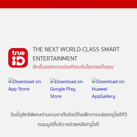
THE NEXT WORLD-CLASS SMART
ENTERTAINMENT
อีกขั้นของความบันเทิงระดับโลกตรงใจคุณ
วันนี้
ดู
สิทธิพิเศษ
อ่าน
เกม
ตาตั้ง
ช้อปปิ้ง
แพ็กเกจ
กล่องทรูไอดีทีวี
คอมมูนิตี้
บริการช่วยเหลือทรูไอดี