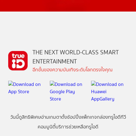
THE NEXT WORLD-CLASS SMART
ENTERTAINMENT
อีกขั้นของความบันเทิงระดับโลกตรงใจคุณ
วันนี้
ดู
สิทธิพิเศษ
อ่าน
เกม
ตาตั้ง
ช้อปปิ้ง
แพ็กเกจ
กล่องทรูไอดีทีวี
คอมมูนิตี้
บริการช่วยเหลือทรูไอดี