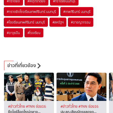
#
กราดยิง
#
เหตุกราดยิง
#
กราดยิงนนทบุรี
#
กราดยิงโรงเรียนเทพศิรินทร์ นนทบุรี
#
เทพศิรินทร์ นนทบุรี
#
โรงเรียนเทพศิรินทร์ นนทบุรี
#
สหรัฐฯ
#
อาชญากรรม
#
อาวุธปืน
#
โรงเรียน
ข่าวที่เกี่ยวข้อง
#ข่าวทั่วไทย
#TNN ช่อง16
#ข่าวทั่วไทย
#TNN ช่อง16
ยึดไอซ์ล็อตใหญ่กลาง…
ปม สก.เสียบบัตรแสดงต…