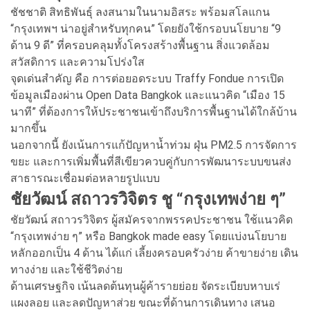
ชัชชาติ สิทธิพันธุ์ ลงสนามในนามอิสระ พร้อมสโลแกน
“กรุงเทพฯ น่าอยู่สำหรับทุกคน” โดยยังใช้กรอบนโยบาย “9
ด้าน 9 ดี” ที่ครอบคลุมทั้งโครงสร้างพื้นฐาน สิ่งแวดล้อม
สวัสดิการ และความโปร่งใส
จุดเด่นสำคัญ คือ การต่อยอดระบบ Traffy Fondue การเปิด
ข้อมูลเมืองผ่าน Open Data Bangkok และแนวคิด “เมือง 15
นาที” ที่ต้องการให้ประชาชนเข้าถึงบริการพื้นฐานได้ใกล้บ้าน
มากขึ้น
นอกจากนี้ ยังเน้นการแก้ปัญหาน้ำท่วม ฝุ่น PM2.5 การจัดการ
ขยะ และการเพิ่มพื้นที่สีเขียวควบคู่กับการพัฒนาระบบขนส่ง
สาธารณะเชื่อมต่อหลายรูปแบบ
ชัยวัฒน์ สถาวรวิจิตร ชู “กรุงเทพง่าย ๆ”
ชัยวัฒน์ สถาวรวิจิตร ผู้สมัครจากพรรคประชาชน ใช้แนวคิด
“กรุงเทพง่าย ๆ” หรือ Bangkok made easy โดยแบ่งนโยบาย
หลักออกเป็น 4 ด้าน ได้แก่ เลี้ยงครอบครัวง่าย ค้าขายง่าย เดิน
ทางง่าย และใช้ชีวิตง่าย
ด้านเศรษฐกิจ เน้นลดต้นทุนผู้ค้ารายย่อย จัดระเบียบหาบเร่
แผงลอย และลดปัญหาส่วย ขณะที่ด้านการเดินทาง เสนอ