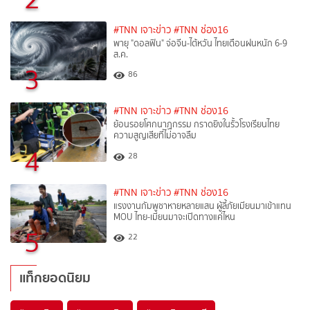
#TNN เจาะข่าว
#TNN ช่อง16
พายุ "ดอลฟิน" จ่อจีน-ไต้หวัน ไทยเตือนฝนหนัก 6-9
ส.ค.
3
86
#TNN เจาะข่าว
#TNN ช่อง16
ย้อนรอยโศกนาฏกรรม กราดยิงในรั้วโรงเรียนไทย
ความสูญเสียที่ไม่อาจลืม
4
28
#TNN เจาะข่าว
#TNN ช่อง16
แรงงานกัมพูชาหายหลายแสน ผู้ลี้ภัยเมียนมาเข้าแทน
MOU ไทย-เมียนมาจะเปิดทางแค่ไหน
5
22
แท็กยอดนิยม