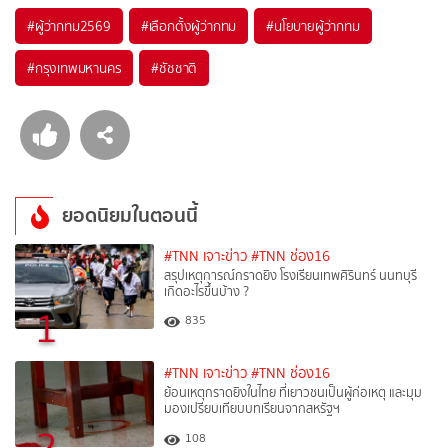
#
ผู้ว่ากทม2569
#
เลือกตั้งผู้ว่ากทม
#
นโยบายผู้ว่ากทม
#
กรุงเทพมหานคร
#
ชัชชาติ
ยอดนิยมในตอนนี้
#TNN เจาะข่าว
#TNN ช่อง16
สรุปเหตุการณ์กราดยิง โรงเรียนเทพศิรินทร์ นนทบุรี
เกิดอะไรขึ้นบ้าง ?
1
835
#TNN เจาะข่าว
#TNN ช่อง16
ย้อนเหตุกราดยิงในไทย ที่เยาวชนเป็นผู้ก่อเหตุ และมุม
มองเปรียบเทียบบทเรียนจากสหรัฐฯ
2
108