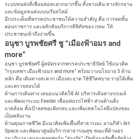
ระบบขนส่งที่เชื่อมต่อสะดวกมากขึ้น ทั้งทางเดิน ทางจักรยาน
และข้อมูลขนส่งแบบเรียลไทม์
อีกประเด็นที่พรรคประชาชนให้ความสำคัญ คือ การลดขั้น
ตอนราชการ และผลักดันบริการดิจิทัลของ กทม. ให้
ประชาชนเข้าถึงง่ายขึ้น
อนุชา บูรพชัยศรี ชู “เมืองฟ้าอมร and
more”
อนุชา บูรพชัยศรี ผู้สมัครจากพรรคประชาธิปัตย์ ใช้แนวคิด
“กรุงเทพฯ เมืองฟ้าอมร and more” พร้อมวางนโยบาย 5 ด้าน
หลัก คือ เดินทางสะดวก เมืองสะอาด ใช้ชีวิตสบาย รายได้เพิ่ม
และตรวจสอบได้
ด้านการเดินทาง เสนอแนวคิดใช้ AI บริหารเส้นทางรถเมล์
และพัฒนาระบบ Feeder เชื่อมต่อรถไฟฟ้า ส่วนด้านสิ่ง
แวดล้อม ตั้งเป้าลดขยะฝังกลบ และเพิ่มเทคโนโลยีแปลงขยะ
เป็นพลังงาน
ด้านคุณภาพชีวิต มีแนวคิดเพิ่มพื้นที่สาธารณะ ลานกีฬา Art
Space และพัฒนาศูนย์บริการสาธารณสุข ขณะที่ด้านธร
รมาภิบาล เสนอแพลตฟอร์ม “ส่องรัฐ” เปิดข้อมูลจัดซื้อจัดจ้าง