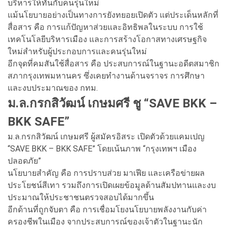
บริหารให้ทันกับคนรุ่นใหม่
แม้นโยบายอย่างเป็นทางการยังทยอยเปิดตัว แต่ประเด็นหลักที่
สื่อสาร คือ การแก้ปัญหาส่วยและอิทธิพลในระบบ การใช้
เทคโนโลยีบริหารเมือง และการสร้างโอกาสทางเศรษฐกิจ
ใหม่สำหรับผู้ประกอบการและคนรุ่นใหม่
อีกจุดที่คมสันใช้สื่อสาร คือ ประสบการณ์ในฐานะอดีตสมาชิก
สภากรุงเทพมหานคร ซึ่งเคยทำงานด้านจราจร การศึกษา
และงบประมาณของ กทม.
ม.ล.กรกสิวัฒน์ เกษมศรี ชู “SAVE BKK –
BKK SAFE”
ม.ล.กรกสิวัฒน์ เกษมศรี ผู้สมัครอิสระ เปิดตัวด้วยแคมเปญ
“SAVE BKK – BKK SAFE” โดยเน้นภาพ “กรุงเทพฯ เมือง
ปลอดภัย”
นโยบายสำคัญ คือ การปราบส่วย มาเฟีย และเครือข่ายผล
ประโยชน์สีเทา รวมถึงการเปิดเผยข้อมูลด้านสัมปทานและงบ
ประมาณให้ประชาชนตรวจสอบได้มากขึ้น
อีกด้านที่ถูกจับตา คือ การเชื่อมโยงนโยบายพลังงานกับค่า
ครองชีพในเมือง จากประสบการณ์ของเจ้าตัวในฐานะนัก