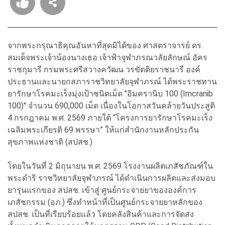
จากพระกรุณาธิคุณอันหาที่สุดมิได้ของ ศาสตราจารย์ ดร.
สมเด็จพระเจ้าน้องนางเธอ เจ้าฟ้าจุฬาภรณวลัยลักษณ์ อัคร
ราชกุมารี กรมพระศรีสวางควัฒน วรขัตติยราชนารี องค์
ประธานและนายกสภาราชวิทยาลัยจุฬาภรณ์ ได้พระราชทาน
ยารักษาโรคมะเร็งมุ่งเป้าชนิดเม็ด "อิมครานิบ 100 (Imcranib
100)" จำนวน 690,000 เม็ด เนื่องในโอกาสวันคล้ายวันประสูติ
4 กรกฎาคม พ.ศ. 2569 ภายใต้ “โครงการยารักษาโรคมะเร็ง
เฉลิมพระเกียรติ 69 พรรษา” ให้แก่สำนักงานหลักประกัน
สุขภาพแห่งชาติ (สปสช.)
โดยในวันที่ 2 มิถุนายน พ.ศ. 2569 โรงงานผลิตเภสัชภัณฑ์ใน
พระดําริ ราชวิทยาลัยจุฬาภรณ์ ได้ดำเนินการผลิตและส่งมอบ
ยารุ่นแรกของ สปสช. เข้าสู่ ศูนย์กระจายยาขององค์การ
เภสัชกรรม (อภ.) ซึ่งทำหน้าที่เป็นศูนย์กระจายยาหลักของ
สปสช. เป็นที่เรียบร้อยแล้ว โดยคลังสินค้าและการจัดส่ง