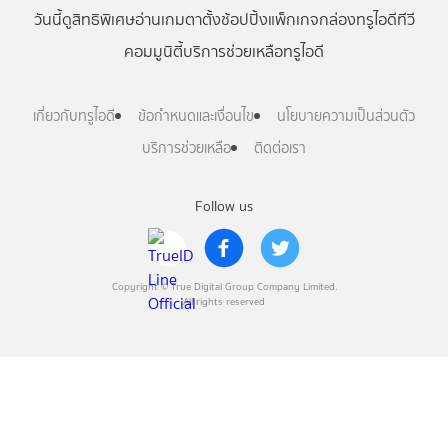
วันนี้
ดู
สิทธิพิเศษ
อ่าน
เกม
ตาตั้ง
ช้อปปิ้ง
แพ็กเกจ
กล่องทรูไอดีทีวี
คอมมูนิตี้
บริการช่วยเหลือทรูไอดี
เกี่ยวกับทรูไอดี
ข้อกำหนดและเงื่อนไข
นโยบายความเป็นส่วนตัว
บริการช่วยเหลือ
ติดต่อเรา
Follow us
Copyright © True Digital Group Company Limited.
All rights reserved