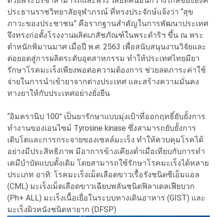
ด้วยพระปรีชาสามารถและพระวิสัยทัศน์อันกว้างไกลขององค์
ประธานราชวิทยาลัยจุฬาภรณ์ ที่ทรงประจักษ์แจ้งว่า “สุข
ภาวะของประชาชน” คือรากฐานสำคัญในการพัฒนาประเทศ
จึงทรงก่อตั้งโรงงานผลิตเภสัชภัณฑ์ในพระดําริฯ ขึ้น ณ พระ
ตำหนักพิมานมาศ เมื่อปี พ.ศ. 2563 เพื่อสนับสนุนงานวิจัยและ
ต่อยอดสู่การผลิตระดับอุตสาหกรรม ทำให้ประเทศไทยมียา
รักษาโรคมะเร็งเพียงพอต่อความต้องการ ช่วยลดภาระค่าใช้
จ่ายในการนำเข้ายาจากต่างประเทศ และสร้างความมั่นคง
ทางยาให้กับประเทศอย่างยั่งยืน
“อิมครานิบ 100” เป็นยารักษาแบบมุ่งเป้าที่ออกฤทธิ์ยับยั้งการ
ทำงานของเอนไซม์ Tyrosine kinase ซึ่งสามารถยับยั้งการ
เติบโตและการกระจายของเซลล์มะเร็ง ทำให้ควบคุมโรคได้
อย่างมีประสิทธิภาพ มีอาการข้างเคียงต่ำเมื่อเทียบกับการทำ
เคมีบำบัดแบบดั้งเดิม โดยสามารถใช้รักษาโรคมะเร็งได้หลาย
ประเภท อาทิ: โรคมะเร็งเม็ดเลือดขาวเรื้อรังชนิดซีเอ็มแอล
(CML) มะเร็งเม็ดเลือดขาวเฉียบพลันชนิดฟิลาเดลเฟียบวก
(Ph+ ALL) มะเร็งเนื้อเยื่อในระบบทางเดินอาหาร (GIST) และ
มะเร็งผิวหนังชนิดหายาก (DFSP)