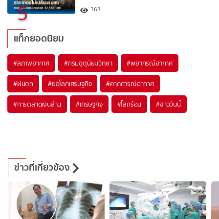
5
363
แท็กยอดนิยม
#
สภาพอากาศ
#
กรมอุตุนิยมวิทยา
#
พยากรณ์อากาศ
#
ฝนตก
#
ย่อโลกเศรษฐกิจ
#
คาดการณ์อากาศ
#
การตลาดเงินล้าน
#
เศรษฐกิจ
#
โลกร้อน
#
ข่าววันนี้
ข่าวที่เกี่ยวข้อง