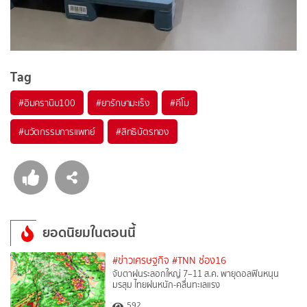
Tag
#
อิมครานิบ100
#
ยารักษามะเร็ง
#
คีโม
#
นวัตกรรมการแพทย์
#
สิทธิบัตรทอง
ยอดนิยมในตอนนี้
#ข่าวเศรษฐกิจ
#TNN ช่อง16
จับตาฝนระลอกใหญ่ 7–11 ส.ค. พายุดอลฟินหนุน
มรสุม ไทยฝนหนัก-คลื่นทะเลแรง
592