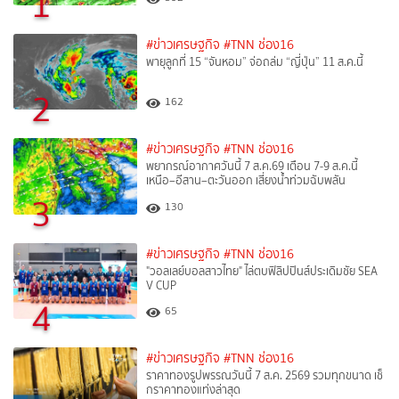
1
#ข่าวเศรษฐกิจ
#TNN ช่อง16
พายุลูกที่ 15 “จันหอม” จ่อถล่ม “ญี่ปุ่น” 11 ส.ค.นี้
2
162
#ข่าวเศรษฐกิจ
#TNN ช่อง16
พยากรณ์อากาศวันนี้ 7 ส.ค.69 เตือน 7-9 ส.ค.นี้
เหนือ–อีสาน–ตะวันออก เสี่ยงน้ำท่วมฉับพลัน
3
130
#ข่าวเศรษฐกิจ
#TNN ช่อง16
"วอลเลย์บอลสาวไทย" ไล่ตบฟิลิปปินส์ประเดิมชัย SEA
V CUP
4
65
#ข่าวเศรษฐกิจ
#TNN ช่อง16
ราคาทองรูปพรรณวันนี้ 7 ส.ค. 2569 รวมทุกขนาด เช็
กราคาทองแท่งล่าสุด