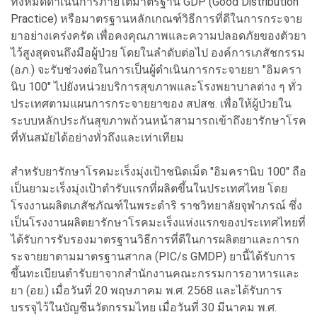
ทั้งหมดดำเนินการภายใต้มาตรฐาน GDP (Good Distribution
Practice) หรือมาตรฐานหลักเกณฑ์วิธีการที่ดีในการกระจาย
ยาอย่างเคร่งครัด เพื่อคงคุณภาพและความปลอดภัยของตัวยา
ไว้สูงสุดจนถึงมือผู้ป่วย โดยในลำดับต่อไป องค์การเภสัชกรรม
(อภ.) จะรับช่วงต่อในการเป็นผู้ดำเนินการกระจายยา "อิมครา
นิบ 100" ไปยังหน่วยบริการสุขภาพและโรงพยาบาลต่าง ๆ ทั่ว
ประเทศตามแผนการกระจายยาของ สปสช. เพื่อให้ผู้ป่วยใน
ระบบหลักประกันสุขภาพถ้วนหน้าสามารถเข้าถึงยารักษาโรค
ที่ทันสมัยได้อย่างทั่วถึงและเท่าเทียม
สำหรับยารักษาโรคมะเร็งมุ่งเป้าชนิดเม็ด "อิมครานิบ 100" ถือ
เป็นยามะเร็งมุ่งเป้าตำรับแรกที่ผลิตขึ้นในประเทศไทย โดย
โรงงานผลิตเภสัชภัณฑ์ในพระดําริ ราชวิทยาลัยจุฬาภรณ์ ซึ่ง
เป็นโรงงานผลิตยารักษาโรคมะเร็งแห่งแรกของประเทศไทยที่
ได้รับการรับรองมาตรฐานวิธีการที่ดีในการผลิตยาและการก
ระจายยาตามมาตรฐานสากล (PIC/s GMDP) ยานี้ได้รับการ
ขึ้นทะเบียนตำรับยาจากสำนักงานคณะกรรมการอาหารและ
ยา (อย.) เมื่อวันที่ 20 พฤษภาคม พ.ศ. 2568 และได้รับการ
บรรจุไว้ในบัญชีนวัตกรรมไทย เมื่อวันที่ 30 มีนาคม พ.ศ.