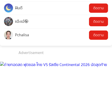
ฝันดี
ติดตาม
แอ๊ะแอ๋🤪
ติดตาม
Pchalisa
ติดตาม
Advertisement