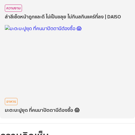
ความงาม
สำลีเช็ดหน้าถูกและดี ไม่เป็นขลุย ไม่กินสกินแคร์ที่ลง | DAISO
อาหาร
มะตะบะปูยุด ที่คนมาปัตตานีต้องซื้อ 😱