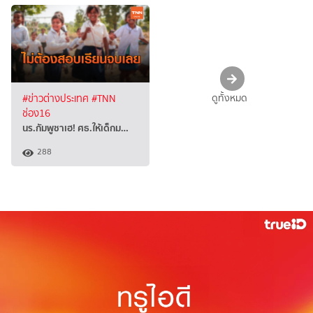
ดูทั้งหมด
#ข่าวต่างประเทศ
#TNN
ช่อง16
นร.กัมพูชาเฮ! ศธ.ให้เด็กม…
288