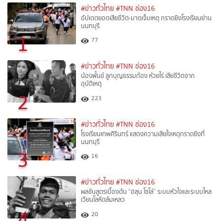
#ข่าวทั่วไทย
#TNN ช่อง16
อัปเดตยอดเสียชีวิต-บาดเจ็บเหตุ กราดยิงโรงเรียนย่าน
นนทบุรี
1
77
#ข่าวทั่วไทย
#TNN ช่อง16
น้องพั้นช์ ลูกบุญธรรมก้อง ห้วยไร่ เสียชีวิตจาก
อุบัติเหตุ
2
223
#ข่าวทั่วไทย
#TNN ช่อง16
โรงเรียนเทพศิรินทร์ แสดงความเสียใจเหตุกราดยิงที่
นนทบุรี
3
16
#ข่าวทั่วไทย
#TNN ช่อง16
ผลชันสูตรเบื้องต้น “ฮลุน โซโล่” ระบบหัวใจและระบบไหล
เวียนโลหิตล้มเหลว
4
20