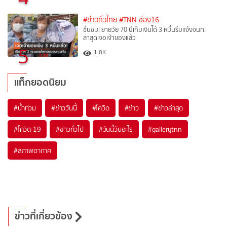
#ข่าวทั่วไทย
#TNN ช่อง16
ชื่นชม! ยายวัย 70 ปีเก็บเงินได้ 3 หมื่นรีบแจ้งจนท.
ล่าสุดเจอเจ้าของแล้ว
5
1.8K
แท็กยอดนิยม
#
น้ำท่วม
#
ข่าววันนี้
#
โควิด
#
ข่าว
#
ข่าวล่าสุด
#
โควิด-19
#
ข่าวทั่วไป
#
วันนี้วันอะไร
#
gallerytnn
#
สภาพอากาศ
ข่าวที่เกี่ยวข้อง