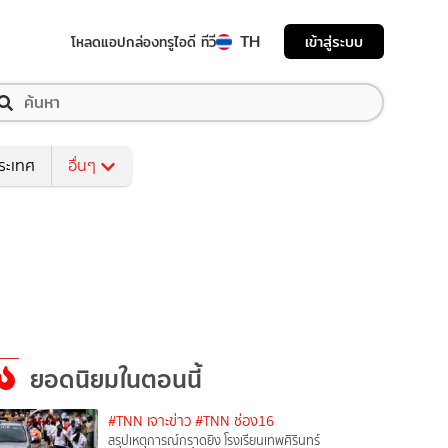
TH
เข้าสู่ระบบ
โหลดแอป
กล่องทรูไอดี ทีวี
ระเทศ
อื่นๆ
ยอดนิยมในตอนนี้
#TNN เจาะข่าว
#TNN ช่อง16
สรุปเหตุการณ์กราดยิง โรงเรียนเทพศิรินทร์