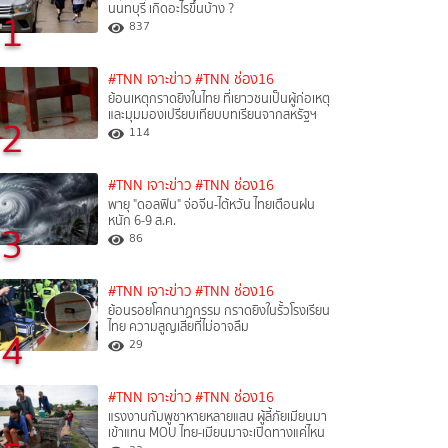
นนทบุรี เกิดอะไรขึ้นบ้าง ?
1
837
#TNN เจาะข่าว
#TNN ช่อง16
ย้อนเหตุกราดยิงในไทย ที่เยาวชนเป็นผู้ก่อเหตุ
และมุมมองเปรียบเทียบบทเรียนจากสหรัฐฯ
2
114
#TNN เจาะข่าว
#TNN ช่อง16
พายุ "ดอลฟิน" จ่อจีน-ไต้หวัน ไทยเตือนฝน
หนัก 6-9 ส.ค.
3
86
#TNN เจาะข่าว
#TNN ช่อง16
ย้อนรอยโศกนาฏกรรม กราดยิงในรั้วโรงเรียน
ไทย ความสูญเสียที่ไม่อาจลืม
4
29
#TNN เจาะข่าว
#TNN ช่อง16
แรงงานกัมพูชาหายหลายแสน ผู้ลี้ภัยเมียนมา
เข้าแทน MOU ไทย-เมียนมาจะเปิดทางแค่ไหน