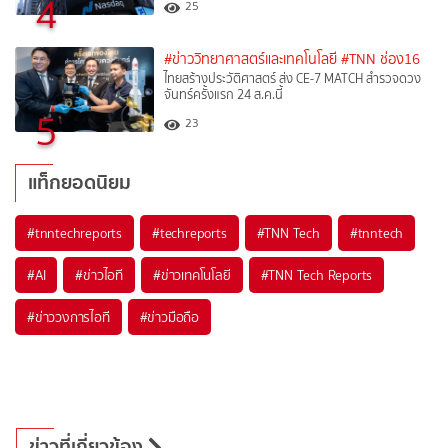
4
25
#ข่าววิทยาศาสตร์และเทคโนโลยี
#TNN ช่อง16
ไทยสร้างประวัติศาสตร์ ส่ง CE-7 MATCH สำรวจดวง
จันทร์ครั้งแรก 24 ส.ค.นี้
5
23
แท็กยอดนิยม
#
tnntechreports
#
techreports
#
TNN Tech
#
tnntech
#
AI
#
ข่าวไอที
#
ข่าวเทคโนโลยี
#
TNN Tech Reports
#
ข่าววงการไอที
#
ข่าวมือถือ
ข่าวที่เกี่ยวข้อง