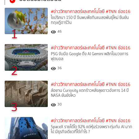
#ข่าววิทยาศาสตร์และเทคโนโลยี
#TNN ช่อง16
ไขปริศนา 150 ปี จีนพบพืชกินแมลงพันธุ์ใหม่ ยืนยัน
ทฤษฎีดาร์วิน
1
46
#ข่าววิทยาศาสตร์และเทคโนโลยี
#TNN ช่อง16
PSG จับมือ Google ดึง AI Gemini พลิกโฉมวงการ
ฟุตบอล
2
36
#ข่าววิทยาศาสตร์และเทคโนโลยี
#TNN ช่อง16
ล้อยาน Curiosity แตกร้าวหลังลุยดาวอังคาร 14 ปี
NASA ยันยังไหว
3
30
#ข่าววิทยาศาสตร์และเทคโนโลยี
#TNN ช่อง16
SpaceX รายได้โต 92% แต่หุ้นร่วงเพราะทุ่มกับ AI มาก
ไป มีธุรกิจเดียวที่ได้กำไร ?