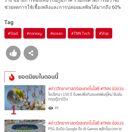
ราง ขยายการท่องเที่ยวในภูมิภาค รวมถึงคาดการณ์ว่าจะ
ช่วยลดการใช้เชื้อเพลิงและการปล่อยมลพิษได้มากถึง 60%
Tag
#
Stad
#
norway
#
ocean
#
TNN Tech
#
Ship
ยอดนิยมในตอนนี้
#ข่าววิทยาศาสตร์และเทคโนโลยี
#TNN ช่อง16
ไขปริศนา 150 ปี จีนพบพืชกินแมลงพันธุ์ใหม่ ยืนยัน
ทฤษฎีดาร์วิน
1
46
#ข่าววิทยาศาสตร์และเทคโนโลยี
#TNN ช่อง16
PSG จับมือ Google ดึง AI Gemini พลิกโฉมวงการ