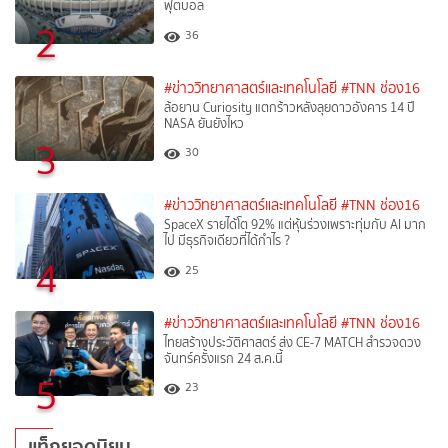
ฟุตบอล
2
36
#ข่าววิทยาศาสตร์และเทคโนโลยี
#TNN ช่อง16
ล้อยาน Curiosity แตกร้าวหลังลุยดาวอังคาร 14 ปี
NASA ยันยังไหว
3
30
#ข่าววิทยาศาสตร์และเทคโนโลยี
#TNN ช่อง16
SpaceX รายได้โต 92% แต่หุ้นร่วงเพราะทุ่มกับ AI มาก
ไป มีธุรกิจเดียวที่ได้กำไร ?
4
25
#ข่าววิทยาศาสตร์และเทคโนโลยี
#TNN ช่อง16
ไทยสร้างประวัติศาสตร์ ส่ง CE-7 MATCH สำรวจดวง
จันทร์ครั้งแรก 24 ส.ค.นี้
5
23
แท็กยอดนิยม