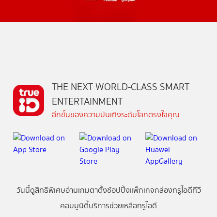
THE NEXT WORLD-CLASS SMART
ENTERTAINMENT
อีกขั้นของความบันเทิงระดับโลกตรงใจคุณ
วันนี้
ดู
สิทธิพิเศษ
อ่าน
เกม
ตาตั้ง
ช้อปปิ้ง
แพ็กเกจ
กล่องทรูไอดีทีวี
คอมมูนิตี้
บริการช่วยเหลือทรูไอดี