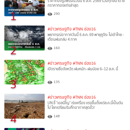
ราคาทองรูปพรรณวันนี้ 6 ส.ค. 2569 รวมทุกขนาด เช็
กราคาทองแท่งล่าสุด
1
290
#ข่าวเศรษฐกิจ
#TNN ช่อง16
พยากรณ์อากาศวันนี้ 6 ส.ค. 69 พายุคูจิระ ไม่เข้าไทย -
เตือนฝนถล่ม 4 ภาค
2
160
#ข่าวเศรษฐกิจ
#TNN ช่อง16
เปิดรายชื่อจังหวัด ฝนหนัก–ฝนน้อย 6–12 ส.ค. นี้
3
135
#ข่าวเศรษฐกิจ
#TNN ช่อง16
UN ชี้ "เอลนีโญ" เร่งเครื่อง แรงขึ้นตั้งแต่ส.ค.นี้เป็นต้น
ไป โลกเตรียมรับศึกอากาศสุดขั้ว!
4
148