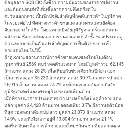
ข้อมูลจาก SCB EIC ยังชี้ว่า ความผันผวนของราคาพลังงาน
และต้นทุนขนส่งที่เพิ่มขึ้นจากความตึงเครียดใน
ตะวันออกกลาง เป็นอีกปัจจัยสำคัญที่กดดันการค้าในภูมิภาค
ในระยะต่อไป ทิศทางการค้าชายแดนและผ่านแดนยังต้อง
จับตาอย่างใกล้ชิด โดยเฉพาะปัจจัยภูมิรัฐศาสตร์และต้นทุน
พลังงาน ซึ่งอาจส่งผลต่อการขนส่งและกำลังซื้อของประเทศคู่
ค้า และกลายเป็นตัวแปรสำคัญต่อการฟื้นตัวของการค้า
ชายแดนไทยในปีนี้
ถ้าดูเฉพาะสถานการณ์การค้าชายแดนของไทยในเดือน
กุมภาพันธ์ 2569 พบว่าหดตัวแรงมาก โดยมีมูลค่ารวม 62,145
ล้านบาท ลดลง 28.2% เมื่อเทียบกับช่วงเดียวกันปีก่อน แยก
เป็นการส่งออก 35,230 ล้านบาท ลดลง 30.7% และการนำเข้า
26,915 ล้านบาท ลดลง 24.7% สะท้อนแรงกดดันจากปัจจัย
ภูมิรัฐศาสตร์และเศรษฐกิจประเทศเพื่อนบ้าน
เมื่อพิจารณารายประเทศ พบว่า มาเลเซียยังเป็นคู่ค้าชายแดน
หลัก มูลค่า 24,468 ล้านบาท ลดลงเพียง 3.7% ถือว่าหดตัวน้อย
ที่สุด รองลงมาคือ สปป.ลาว มูลค่า 23,873 ล้านบาท ลดลง
14.9% ขณะที่เมียนมาอยู่ที่ 13,804 ล้านบาท ลดลง 21.1%
จุดที่น่าจับตาคือ การค้าชายแดนไทย–กัมพูชา ที่มูลค่าลดลง