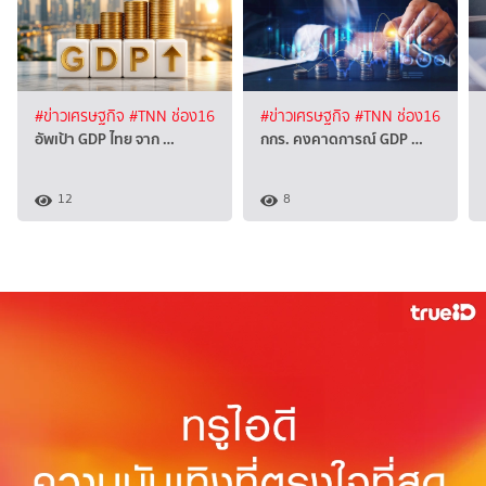
#ข่าวเศรษฐกิจ
#TNN ช่อง16
#ข่าวเศรษฐกิจ
#TNN ช่อง16
อัพเป้า GDP ไทย จาก …
กกร. คงคาดการณ์ GDP …
12
8