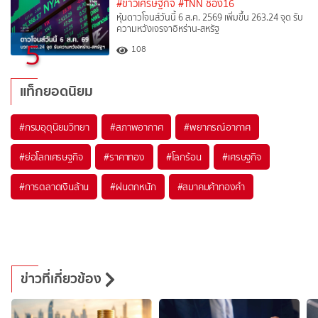
#ข่าวเศรษฐกิจ
#TNN ช่อง16
หุ้นดาวโจนส์วันนี้ 6 ส.ค. 2569 เพิ่มขึ้น 263.24 จุด รับ
ความหวังเจรจาอิหร่าน-สหรัฐ
5
108
แท็กยอดนิยม
#
กรมอุตุนิยมวิทยา
#
สภาพอากาศ
#
พยากรณ์อากาศ
#
ย่อโลกเศรษฐกิจ
#
ราคาทอง
#
โลกร้อน
#
เศรษฐกิจ
#
การตลาดเงินล้าน
#
ฝนตกหนัก
#
สมาคมค้าทองคำ
ข่าวที่เกี่ยวข้อง