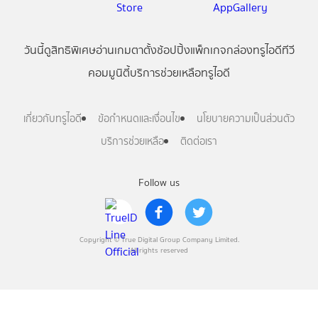
วันนี้
ดู
สิทธิพิเศษ
อ่าน
เกม
ตาตั้ง
ช้อปปิ้ง
แพ็กเกจ
กล่องทรูไอดีทีวี
คอมมูนิตี้
บริการช่วยเหลือทรูไอดี
เกี่ยวกับทรูไอดี
ข้อกำหนดและเงื่อนไข
นโยบายความเป็นส่วนตัว
บริการช่วยเหลือ
ติดต่อเรา
Follow us
Copyright © True Digital Group Company Limited.
All rights reserved