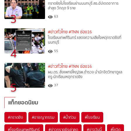
กราดยิงในโรงเรียนย่านนนทบุรี สธ.อัปเดตอาการ
ล่าสุด วิกฤต 9 ราย
3
63
#ข่าวทั่วไทย
#TNN ช่อง16
โรงเรียนเทพศิรินทร์ แสดงความเสียใจเหตุกราดยิงที่
นนทบุรี
4
55
#ข่าวทั่วไทย
#TNN ช่อง16
ผบ.ตร. สั่งแพทย์ใหญ่รพ.ตำรวจ นำนักจิตวิทยาดูแล
ครู-นักเรียนเหตุกราดยิง
5
37
แท็กยอดนิยม
#
กราดยิง
#
อาชญากรรม
#
น้ำท่วม
#
โรงเรียน
#
โรงเรียนเทพศิรินทร์
#
ข่าวกราดยิงล่าสุด
#
ข่าววันนี้
#
โควิด