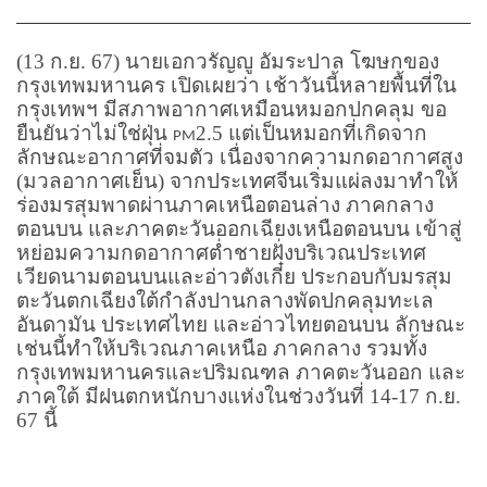
(13 ก.ย. 67) นายเอกวรัญญู อัมระปาล โฆษกของ
กรุงเทพมหานคร เปิดเผยว่า เช้าวันนี้หลายพื้นที่ใน
กรุงเทพฯ มีสภาพอากาศเหมือนหมอกปกคลุม ขอ
ยืนยันว่าไม่ใช่ฝุ่น
2.5 แต่เป็นหมอกที่เกิดจาก
PM
ลักษณะอากาศที่จมตัว เนื่องจากความกดอากาศสูง
(มวลอากาศเย็น) จากประเทศจีนเริ่มแผ่ลงมาทำให้
ร่องมรสุมพาดผ่านภาคเหนือตอนล่าง ภาคกลาง
ตอนบน และภาคตะวันออกเฉียงเหนือตอนบน เข้าสู่
หย่อมความกดอากาศต่ำชายฝั่งบริเวณประเทศ
เวียดนามตอนบนและอ่าวตังเกี๋ย ประกอบกับมรสุม
ตะวันตกเฉียงใต้กำลังปานกลางพัดปกคลุมทะเล
อันดามัน ประเทศไทย และอ่าวไทยตอนบน ลักษณะ
เช่นนี้ทำให้บริเวณภาคเหนือ ภาคกลาง รวมทั้ง
กรุงเทพมหานครและปริมณฑล ภาคตะวันออก และ
ภาคใต้ มีฝนตกหนักบางแห่งในช่วงวันที่ 14-17 ก.ย.
67 นี้