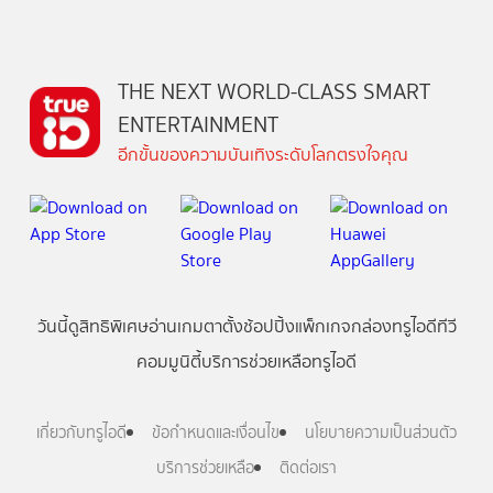
THE NEXT WORLD-CLASS SMART
ENTERTAINMENT
อีกขั้นของความบันเทิงระดับโลกตรงใจคุณ
วันนี้
ดู
สิทธิพิเศษ
อ่าน
เกม
ตาตั้ง
ช้อปปิ้ง
แพ็กเกจ
กล่องทรูไอดีทีวี
คอมมูนิตี้
บริการช่วยเหลือทรูไอดี
เกี่ยวกับทรูไอดี
ข้อกำหนดและเงื่อนไข
นโยบายความเป็นส่วนตัว
บริการช่วยเหลือ
ติดต่อเรา