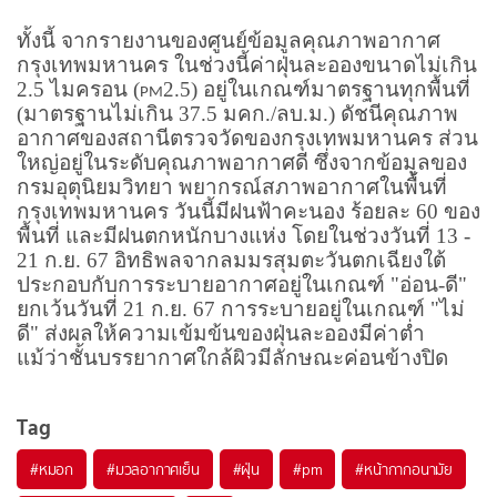
ทั้งนี้ จากรายงานของศูนย์ข้อมูลคุณภาพอากาศ
กรุงเทพมหานคร ในช่วงนี้ค่าฝุ่นละอองขนาดไม่เกิน
2.5 ไมครอน (
2.5) อยู่ในเกณฑ์มาตรฐานทุกพื้นที่
PM
(มาตรฐานไม่เกิน 37.5 มคก./ลบ.ม.) ดัชนีคุณภาพ
อากาศของสถานีตรวจวัดของกรุงเทพมหานคร ส่วน
ใหญ่อยู่ในระดับคุณภาพอากาศดี ซึ่งจากข้อมูลของ
กรมอุตุนิยมวิทยา พยากรณ์สภาพอากาศในพื้นที่
กรุงเทพมหานคร วันนี้มีฝนฟ้าคะนอง ร้อยละ 60 ของ
พื้นที่ และมีฝนตกหนักบางแห่ง โดยในช่วงวันที่ 13 -
21 ก.ย. 67 อิทธิพลจากลมมรสุมตะวันตกเฉียงใต้
ประกอบกับการระบายอากาศอยู่ในเกณฑ์ "อ่อน-ดี"
ยกเว้นวันที่ 21 ก.ย. 67 การระบายอยู่ในเกณฑ์ "ไม่
ดี" ส่งผลให้ความเข้มข้นของฝุ่นละอองมีค่าต่ำ
แม้ว่าชั้นบรรยากาศใกล้ผิวมีลักษณะค่อนข้างปิด
Tag
#
หมอก
#
มวลอากาศเย็น
#
ฝุ่น
#
pm
#
หน้ากากอนามัย