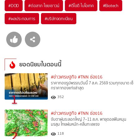
#
DOD
#
ต่อลาภ ไชยเชาวน์
#
ดีโอดี ไบโอเทค
#
Biotech
#
ผลประกอบการ
#
บริษัทจดทะเบียน
ยอดนิยมในตอนนี้
#ข่าวเศรษฐกิจ
#TNN ช่อง16
ราคาทองรูปพรรณวันนี้ 7 ส.ค. 2569 รวมทุกขนาด เช็
กราคาทองแท่งล่าสุด
1
352
#ข่าวเศรษฐกิจ
#TNN ช่อง16
จับตาฝนระลอกใหญ่ 7–11 ส.ค. พายุดอลฟินหนุน
มรสุม ไทยฝนหนัก-คลื่นทะเลแรง
2
118