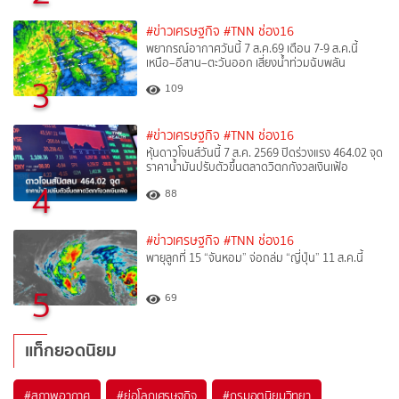
#ข่าวเศรษฐกิจ
#TNN ช่อง16
พยากรณ์อากาศวันนี้ 7 ส.ค.69 เตือน 7-9 ส.ค.นี้
เหนือ–อีสาน–ตะวันออก เสี่ยงน้ำท่วมฉับพลัน
3
109
#ข่าวเศรษฐกิจ
#TNN ช่อง16
หุ้นดาวโจนส์วันนี้ 7 ส.ค. 2569 ปิดร่วงแรง 464.02 จุด
ราคาน้ำมันปรับตัวขึ้นตลาดวิตกกังวลเงินเฟ้อ
4
88
#ข่าวเศรษฐกิจ
#TNN ช่อง16
พายุลูกที่ 15 “จันหอม” จ่อถล่ม “ญี่ปุ่น” 11 ส.ค.นี้
5
69
แท็กยอดนิยม
#
สภาพอากาศ
#
ย่อโลกเศรษฐกิจ
#
กรมอุตุนิยมวิทยา