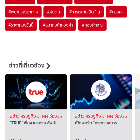
#
พยากรณ์อากาศ
#
ฝนตก
#
การตลาดเงินล้าน
#
ทองคำ
#
ราคาทองวันนี้
#
สมาคมค้าทองคำ
#
ทองคำแท่ง
ข่าวที่เกี่ยวข้อง
#ข่าวเศรษฐกิจ
#TNN ช่อง16
#ข่าวเศรษฐกิจ
#TNN ช่อง16
"TRUE" พื้นฐานแกร่ง อัพเป้…
เปิดพอร์ต “กระทรวงการ…
20
30