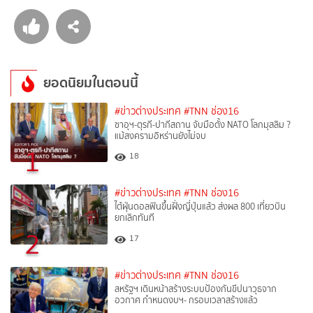
ยอดนิยมในตอนนี้
#ข่าวต่างประเทศ
#TNN ช่อง16
ซาอุฯ-ตุรกี-ปากีสถาน จับมือตั้ง NATO โลกมุสลิม ?
แม้สงครามอิหร่านยังไม่จบ
1
18
#ข่าวต่างประเทศ
#TNN ช่อง16
ไต้ฝุ่นดอลฟินขึ้นฝั่งญี่ปุ่นแล้ว ส่งผล 800 เที่ยวบิน
ยกเลิกทันที
2
17
#ข่าวต่างประเทศ
#TNN ช่อง16
สหรัฐฯ เดินหน้าสร้างระบบป้องกันขีปนาวุธจาก
อวกาศ กำหนดงบฯ- กรอบเวลาสร้างแล้ว