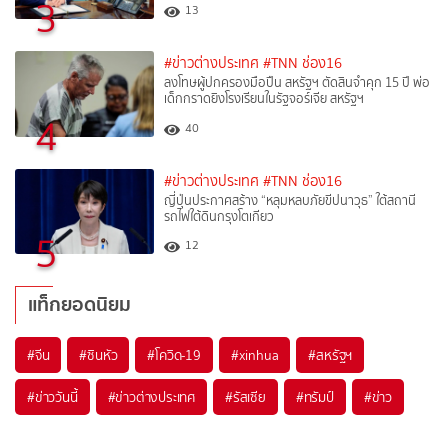
3
13
#ข่าวต่างประเทศ
#TNN ช่อง16
ลงโทษผู้ปกครองมือปืน สหรัฐฯ ตัดสินจำคุก 15 ปี พ่อ
เด็กกราดยิงโรงเรียนในรัฐจอร์เจีย สหรัฐฯ
4
40
#ข่าวต่างประเทศ
#TNN ช่อง16
ญี่ปุ่นประกาศสร้าง “หลุมหลบภัยขีปนาวุธ” ใต้สถานี
รถไฟใต้ดินกรุงโตเกียว
5
12
แท็กยอดนิยม
#
จีน
#
ซินหัว
#
โควิด-19
#
xinhua
#
สหรัฐฯ
#
ข่าววันนี้
#
ข่าวต่างประเทศ
#
รัสเซีย
#
ทรัมป์
#
ข่าว