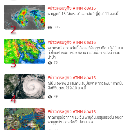
#ข่าวเศรษฐกิจ
#TNN ช่อง16
พายุลูกที่ 15 “จันหอม” จ่อถล่ม “ญี่ปุ่น” 11 ส.ค.นี้
2
305
#ข่าวเศรษฐกิจ
#TNN ช่อง16
พยากรณ์อากาศวันนี้ 8 ส.ค.69 อุตุฯ เตือน 8-11 ส.ค
ทั่วไทยฝนหนัก เหนือ อีสาน ตะวันออก ระวังน้ำท่วม-
น้ำป่า
3
75
#ข่าวเศรษฐกิจ
#TNN ช่อง16
ญี่ปุ่น อพยพ 2 แสนคน รับมือพายุ “ดอลฟิน” คาดขึ้น
ฝั่งที่จีนตอนใต้ 9-10 ส.ค.นี้
4
49
#ข่าวเศรษฐกิจ
#TNN ช่อง16
คาดการณ์อากาศ 15 วัน พายุดันมรสุมแรงขึ้น จับตา
พายุลูกใหม่อาจก่อตัวปลาย ส.ค.