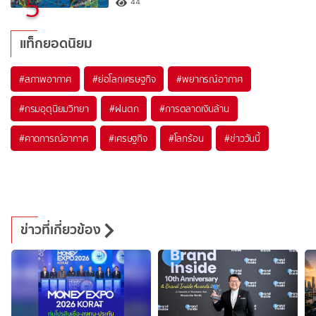
5
44
แท็กยอดนิยม
#
สภาพอากาศ
#
ย่อโลกเศรษฐกิจ
#
พยากรณ์อากาศ
#
กรมอุตุนิยมวิทยา
#
ฝนตก
#
การตลาดเงินล้าน
#
คาดการณ์อากาศ
#
เศรษฐกิจ
#
โลกร้อน
#
ข่าววันนี้
ข่าวที่เกี่ยวข้อง