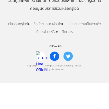
วันนี้
ดู
สิทธิพิเศษ
อ่าน
เกม
ตาตั้ง
ช้อปปิ้ง
แพ็กเกจ
กล่องทรูไอดีทีวี
คอมมูนิตี้
บริการช่วยเหลือทรูไอดี
เกี่ยวกับทรูไอดี
ข้อกำหนดและเงื่อนไข
นโยบายความเป็นส่วนตัว
บริการช่วยเหลือ
ติดต่อเรา
Follow us
Copyright © True Digital Group Company Limited.
All rights reserved