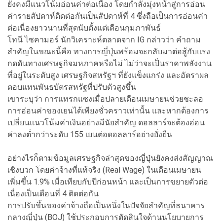
ยังคงมีแนวโน้มอ่อนค่าต่อเนื่อง โดยกำลังมุ่งหน้าสู่การอ่อน
ค่ารายสัปดาห์ติดต่อกันเป็นสัปดาห์ที่ 4 ซึ่งถือเป็นการอ่อนค่า
ต่อเนื่องยาวนานที่สุดนับตั้งแต่เดือนกุมภาพันธ์
โทนี ไซคามอร์ นักวิเคราะห์ตลาดจาก IG กล่าวว่า คำถาม
สำคัญในขณะนี้คือ ทางการญี่ปุ่นพร้อมจะกลับมาต่อสู้กับแรง
กดดันทางเศรษฐกิจมหภาคหรือไม่ ไม่ว่าจะเป็นราคาพลังงาน
ที่อยู่ในระดับสูง เศรษฐกิจสหรัฐฯ ที่ยังแข็งแกร่ง และอัตราผล
ตอบแทนพันธบัตรสหรัฐที่ปรับตัวสูงขึ้น
เขาระบุว่า การแทรกแซงเมื่อปลายเดือนเมษายนช่วยชะลอ
การอ่อนค่าของเยนได้เพียงชั่วคราวเท่านั้น และหากต้องการ
เปลี่ยนแนวโน้มค่าเงินอย่างมีนัยสำคัญ ดอลลาร์จะต้องอ่อน
ค่าลงต่ำกว่าระดับ 155 เยนต่อดอลลาร์อย่างยั่งยืน
อย่างไรก็ตามข้อมูลเศรษฐกิจล่าสุดของญี่ปุ่นยังคงส่งสัญญาณ
เชิงบวก โดยค่าจ้างที่แท้จริง (Real Wage) ในเดือนเมษายน
เพิ่มขึ้น 1.9% เมื่อเทียบกับปีก่อนหน้า และเป็นการขยายตัวต่อ
เนื่องเป็นเดือนที่ 4 ติดต่อกัน
การปรับขึ้นของค่าจ้างถือเป็นหนึ่งในปัจจัยสำคัญที่ธนาคาร
กลางญี่ปุ่น (BOJ) ใช้ประกอบการตัดสินใจด้านนโยบายการ