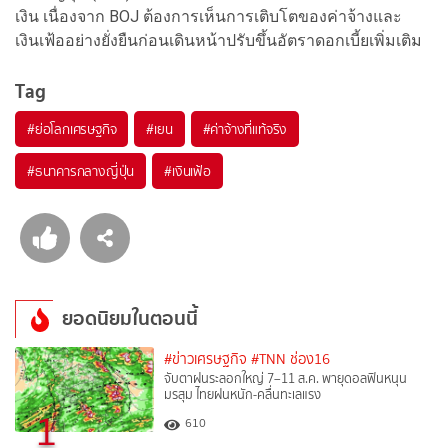
เงิน เนื่องจาก BOJ ต้องการเห็นการเติบโตของค่าจ้างและ
เงินเฟ้ออย่างยั่งยืนก่อนเดินหน้าปรับขึ้นอัตราดอกเบี้ยเพิ่มเติม
Tag
#
ย่อโลกเศรษฐกิจ
#
เยน
#
ค่าจ้างที่แท้จริง
#
ธนาคารกลางญี่ปุ่น
#
เงินเฟ้อ
ยอดนิยมในตอนนี้
#ข่าวเศรษฐกิจ
#TNN ช่อง16
จับตาฝนระลอกใหญ่ 7–11 ส.ค. พายุดอลฟินหนุน
มรสุม ไทยฝนหนัก-คลื่นทะเลแรง
1
610