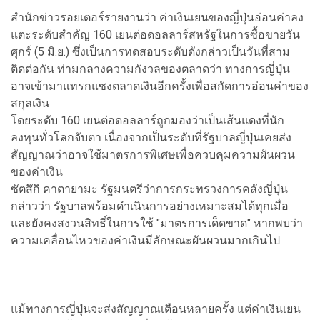
สำนักข่าวรอยเตอร์รายงานว่า ค่าเงินเยนของญี่ปุ่นอ่อนค่าลง
แตะระดับสำคัญ 160 เยนต่อดอลลาร์สหรัฐในการซื้อขายวัน
ศุกร์ (5 มิ.ย.) ซึ่งเป็นการทดสอบระดับดังกล่าวเป็นวันที่สาม
ติดต่อกัน ท่ามกลางความกังวลของตลาดว่า ทางการญี่ปุ่น
อาจเข้ามาแทรกแซงตลาดเงินอีกครั้งเพื่อสกัดการอ่อนค่าของ
สกุลเงิน
โดยระดับ 160 เยนต่อดอลลาร์ถูกมองว่าเป็นเส้นแดงที่นัก
ลงทุนทั่วโลกจับตา เนื่องจากเป็นระดับที่รัฐบาลญี่ปุ่นเคยส่ง
สัญญาณว่าอาจใช้มาตรการพิเศษเพื่อควบคุมความผันผวน
ของค่าเงิน
ซัตสึกิ คาตายามะ รัฐมนตรีว่าการกระทรวงการคลังญี่ปุ่น
กล่าวว่า รัฐบาลพร้อมดำเนินการอย่างเหมาะสมได้ทุกเมื่อ
และยังคงสงวนสิทธิ์ในการใช้ "มาตรการเด็ดขาด" หากพบว่า
ความเคลื่อนไหวของค่าเงินมีลักษณะผันผวนมากเกินไป
แม้ทางการญี่ปุ่นจะส่งสัญญาณเตือนหลายครั้ง แต่ค่าเงินเยน