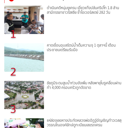
ดำเนินคดีหนุ่มยูเครน เอี่ยวแก๊งปล้นคริปโท 1.8 ล้าน
สามีภรรยาชาวรัสเซีย ซ้ำโอเวอร์สเตย์ 282 วัน
1
คาดเขื่อนอุบลรัตน์น้ำเต็มความจุ 1 ตุลาฯนี้ เตือน
ประชาชนเตรียมรับมือ
2
ชัยภูมิระดมสูบน้ำท่วมขังเพิ่ม หลังพายุโนรูเคลื่อนผ่าน
ทำ 4,000 ครอบครัวถูกตัดขาด
3
แห่ส่องเลขหางประทัดหลวงพ่ออิฏฐ์อัญเชิญท้าวเวสสุ
วรรณโณองค์ยักษ์ดูทะเบียนเลขรถเครน