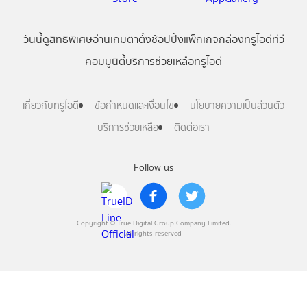
วันนี้
ดู
สิทธิพิเศษ
อ่าน
เกม
ตาตั้ง
ช้อปปิ้ง
แพ็กเกจ
กล่องทรูไอดีทีวี
คอมมูนิตี้
บริการช่วยเหลือทรูไอดี
เกี่ยวกับทรูไอดี
ข้อกำหนดและเงื่อนไข
นโยบายความเป็นส่วนตัว
บริการช่วยเหลือ
ติดต่อเรา
Follow us
Copyright © True Digital Group Company Limited.
All rights reserved