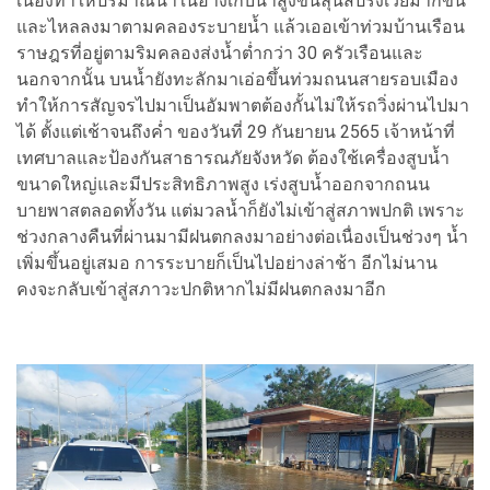
เนื่องทำให้ปริมาณน้ำในอ่างเก็บน้ำสูงขึ้นลุ้นสปริงเวย์มากขึ้น
และไหลลงมาตามคลองระบายน้ำ แล้วเออเข้าท่วมบ้านเรือน
ราษฎรที่อยู่ตามริมคลองส่งน้ำต่ำกว่า 30 ครัวเรือนและ
นอกจากนั้น บนน้ำยังทะลักมาเอ่อขึ้นท่วมถนนสายรอบเมือง
ทำให้การสัญจรไปมาเป็นอัมพาตต้องกั้นไม่ให้รถวิ่งผ่านไปมา
ได้ ตั้งแต่เช้าจนถึงค่ำ ของวันที่ 29 กันยายน 2565 เจ้าหน้าที่
เทศบาลและป้องกันสาธารณภัยจังหวัด ต้องใช้เครื่องสูบน้ำ
ขนาดใหญ่และมีประสิทธิภาพสูง เร่งสูบน้ำออกจากถนน
บายพาสตลอดทั้งวัน แต่มวลน้ำก็ยังไม่เข้าสู่สภาพปกติ เพราะ
ช่วงกลางคืนที่ผ่านมามีฝนตกลงมาอย่างต่อเนื่องเป็นช่วงๆ น้ำ
เพิ่มขึ้นอยู่เสมอ การระบายก็เป็นไปอย่างล่าช้า อีกไม่นาน
คงจะกลับเข้าสู่สภาวะปกติหากไม่มีฝนตกลงมาอีก