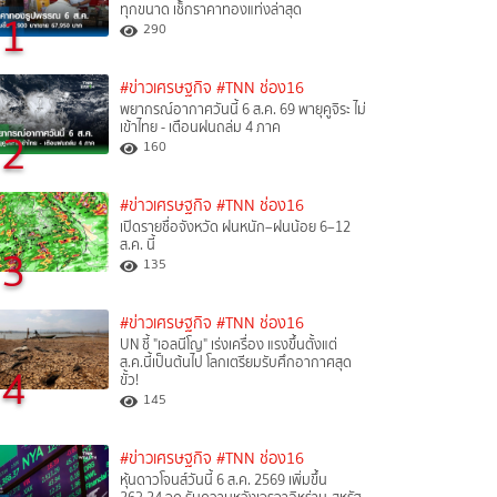
ทุกขนาด เช็กราคาทองแท่งล่าสุด
1
290
#ข่าวเศรษฐกิจ
#TNN ช่อง16
พยากรณ์อากาศวันนี้ 6 ส.ค. 69 พายุคูจิระ ไม่
เข้าไทย - เตือนฝนถล่ม 4 ภาค
2
160
#ข่าวเศรษฐกิจ
#TNN ช่อง16
เปิดรายชื่อจังหวัด ฝนหนัก–ฝนน้อย 6–12
ส.ค. นี้
3
135
#ข่าวเศรษฐกิจ
#TNN ช่อง16
UN ชี้ "เอลนีโญ" เร่งเครื่อง แรงขึ้นตั้งแต่
ส.ค.นี้เป็นต้นไป โลกเตรียมรับศึกอากาศสุด
4
ขั้ว!
145
#ข่าวเศรษฐกิจ
#TNN ช่อง16
หุ้นดาวโจนส์วันนี้ 6 ส.ค. 2569 เพิ่มขึ้น