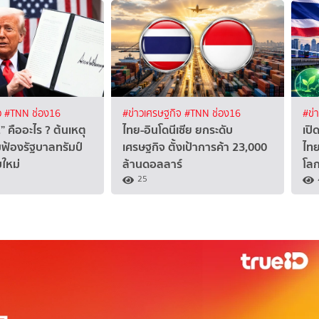
ว
#TNN ช่อง16
#ข่าวเศรษฐกิจ
#TNN ช่อง16
#ข่
 คืออะไร ? ต้นเหตุ
ไทย-อินโดนีเซีย ยกระดับ
เปิ
ุมฟ้องรัฐบาลทรัมป์
เศรษฐกิจ ตั้งเป้าการค้า 23,000
ไทย
ใหม่
ล้านดอลลาร์
โล
25