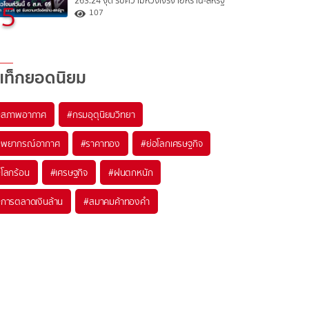
263.24 จุด รับความหวังเจรจาอิหร่าน-สหรัฐ
5
107
แท็กยอดนิยม
#
สภาพอากาศ
#
กรมอุตุนิยมวิทยา
#
พยากรณ์อากาศ
#
ราคาทอง
#
ย่อโลกเศรษฐกิจ
#
โลกร้อน
#
เศรษฐกิจ
#
ฝนตกหนัก
#
การตลาดเงินล้าน
#
สมาคมค้าทองคำ