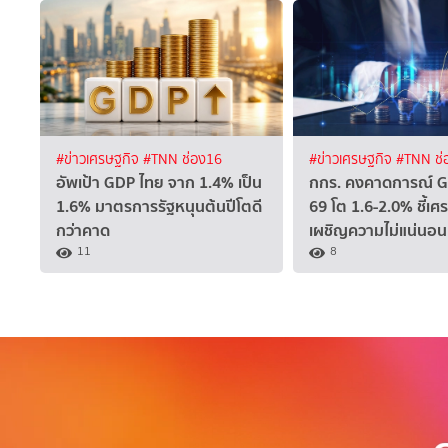
#ข่าวเศรษฐกิจ
#TNN ช่อง16
#ข่าวเศรษฐกิจ
#TNN ช่
อัพเป้า GDP ไทย จาก 1.4% เป็น
กกร. คงคาดการณ์ G
1.6% มาตรการรัฐหนุนต้นปีโตดี
69 โต 1.6-2.0% ชี้เ
กว่าคาด
เผชิญความไม่แน่นอน
11
8