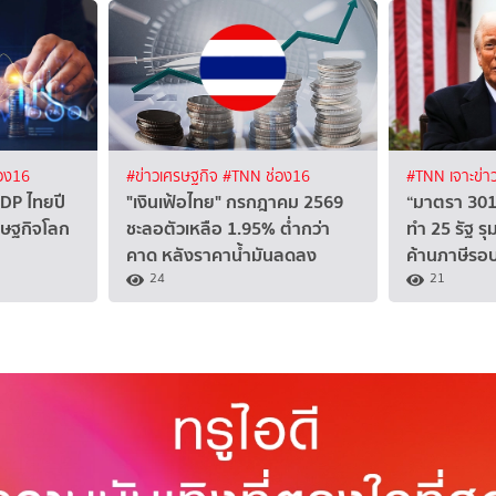
อง16
#ข่าวเศรษฐกิจ
#TNN ช่อง16
#TNN เจาะข่า
DP ไทยปี
"เงินเฟ้อไทย" กรกฎาคม 2569
“มาตรา 301”
ศรษฐกิจโลก
ชะลอตัวเหลือ 1.95% ต่ำกว่า
ทำ 25 รัฐ ร
คาด หลังราคาน้ำมันลดลง
ค้านภาษีรอบ
24
21