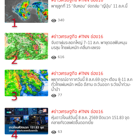
#ข่าวเศรษฐกิจ
#TNN ช่อง16
พายุลูกที่ 15 “จันหอม” จ่อถล่ม “ญี่ปุ่น” 11 ส.ค.นี้
1
340
#ข่าวเศรษฐกิจ
#TNN ช่อง16
จับตาฝนระลอกใหญ่ 7–11 ส.ค. พายุดอลฟินหนุน
มรสุม ไทยฝนหนัก-คลื่นทะเลแรง
2
616
#ข่าวเศรษฐกิจ
#TNN ช่อง16
พยากรณ์อากาศวันนี้ 8 ส.ค.69 อุตุฯ เตือน 8-11 ส.ค
ทั่วไทยฝนหนัก เหนือ อีสาน ตะวันออก ระวังน้ำท่วม-
น้ำป่า
3
77
#ข่าวเศรษฐกิจ
#TNN ช่อง16
หุ้นดาวโจนส์วันนี้ 8 ส.ค. 2569 ปิดบวก 151.83 จุด
คลายกังวลเฟดขึ้นดอกเบี้ย
4
63