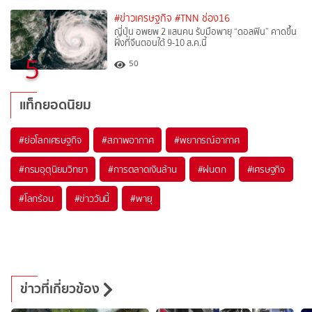
#ข่าวเศรษฐกิจ
#TNN ช่อง16
ญี่ปุ่น อพยพ 2 แสนคน รับมือพายุ “ดอลฟิน” คาดขึ้น
ฝั่งที่จีนตอนใต้ 9-10 ส.ค.นี้
5
50
แท็กยอดนิยม
#
ย่อโลกเศรษฐกิจ
#
สภาพอากาศ
#
พยากรณ์อากาศ
#
กรมอุตุนิยมวิทยา
#
การตลาดเงินล้าน
#
ฝนตก
#
เศรษฐกิจ
#
โลกร้อน
#
ข่าววันนี้
#
พายุ
ข่าวที่เกี่ยวข้อง