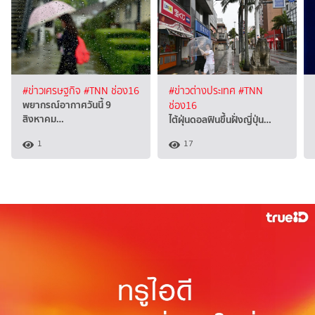
#ข่าวเศรษฐกิจ
#TNN ช่อง16
#ข่าวต่างประเทศ
#TNN
พยากรณ์อากาศวันนี้ 9
ช่อง16
สิงหาคม…
ไต้ฝุ่นดอลฟินขึ้นฝั่งญี่ปุ่น…
1
17