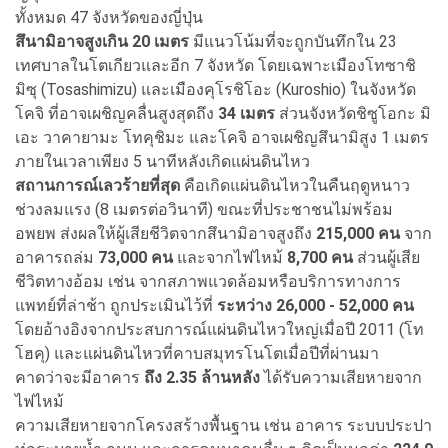
ทั้งหมด 47 จังหวัดของญี่ปุ่น
สึนามิอาจสูงเกิน 20 เมตร
มีแนวโน้มที่จะถูกบันทึกใน 23
เทศบาลในโตเกียวและอีก 7 จังหวัด โดยเฉพาะเมืองโทซาชิ
มิซุ (Tosashimizu) และเมืองคุโรชิโอะ (Kuroshio) ในจังหวัด
โคจิ ที่อาจเผชิญคลื่นสูงสุดถึง
34 เมตร
ส่วนจังหวัดชิซูโอกะ มิ
เอะ วาคายามะ โทคุชิมะ และโคจิ อาจเผชิญสึนามิสูง 1 เมตร
ภายในเวลาเพียง 5 นาทีหลังเกิดแผ่นดินไหว
สถานการณ์เลวร้ายที่สุด
คือเกิดแผ่นดินไหวในคืนฤดูหนาว
ช่วงลมแรง (8 เมตรต่อวินาที) ขณะที่ประชาชนไม่พร้อม
อพยพ ส่งผลให้ผู้เสียชีวิตจากสึนามิอาจสูงถึง
215,000 คน
จาก
อาคารถล่ม
73,000 คน
และจากไฟไหม้
8,700 คน
ส่วนผู้เสีย
ชีวิตทางอ้อม เช่น จากสภาพแวดล้อมหรือบริการทางการ
แพทย์ที่ล่าช้า ถูกประเมินไว้ที่
ระหว่าง 26,000 - 52,000 คน
โดยอ้างอิงจากประสบการณ์แผ่นดินไหวใหญ่เมื่อปี 2011 (โท
โฮคุ) และแผ่นดินไหวที่คาบสมุทรโนโตเมื่อปีที่ผ่านมา
คาดว่าจะมีอาคาร
ถึง 2.35 ล้านหลัง
ได้รับความเสียหายจาก
ไฟไหม้
ความเสียหายจากโครงสร้างพื้นฐาน เช่น อาคาร ระบบประปา