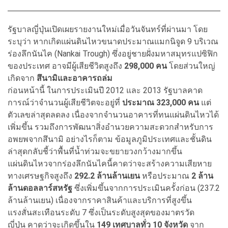
รัฐบาลญี่ปุ่นเปิดเผยรายงานใหม่เมื่อวันจันทร์ที่ผ่านมา โดย
ระบุว่า หากเกิดแผ่นดินไหวขนาดประมาณแมกนิจูด 9 บริเวณ
ร่องลึกนันไค (Nankai Trough) ซึ่งอยู่ชายฝั่งมหาสมุทรแปซิฟิก
ของประเทศ อาจมีผู้เสียชีวิตสูงถึง
298,000 คน
โดยส่วนใหญ่
เกิดจาก
สึนามิและอาคารถล่ม
ก่อนหน้านี้ ในการประเมินปี 2012 และ 2013 รัฐบาลคาด
การณ์ว่าจำนวนผู้เสียชีวิตจะอยู่ที่
ประมาณ 323,000 คน
แต่
ตัวเลขล่าสุดลดลง เนื่องจากจำนวนอาคารที่ทนแผ่นดินไหวได้
เพิ่มขึ้น รวมถึงการพัฒนาสิ่งอำนวยความสะดวกสำหรับการ
อพยพจากสึนามิ อย่างไรก็ตาม ข้อมูลภูมิประเทศและชั้นดิน
ล่าสุดกลับชี้ว่าพื้นที่น้ำท่วมจะขยายวงกว้างมากขึ้น
แผ่นดินไหวจากร่องลึกนันไคนี้คาดว่าจะสร้างความเสียหาย
ทางเศรษฐกิจสูงถึง
292.2 ล้านล้านเยน
หรือประมาณ
2 ล้าน
ล้านดอลลาร์สหรัฐ
ซึ่งเพิ่มขึ้นจากการประเมินครั้งก่อน (237.2
ล้านล้านเยน) เนื่องจากราคาสินค้าและบริการที่สูงขึ้น
แรงสั่นสะเทือนระดับ 7 ซึ่งเป็นระดับสูงสุดของมาตรวัด
ญี่ปุ่น คาดว่าจะเกิดขึ้นใน
149
เทศบาลทั่ว
10
จังหวัด
จาก