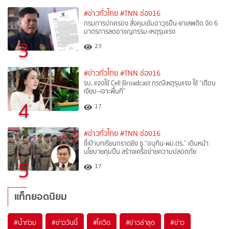
#ข่าวทั่วไทย
#TNN ช่อง16
กรมการปกครอง สั่งคุมเข้มอาวุธปืน-ยาเสพติด งัด 6
มาตรการลดอาชญกรรม-เหตุรุนแรง
3
23
#ข่าวทั่วไทย
#TNN ช่อง16
รบ. แจงใช้ Cell Broadcast กรณีเหตุรุนแรง ใช้ “เตือน
เงียบ–เจาะพื้นที่”
4
17
#ข่าวทั่วไทย
#TNN ช่อง16
ชี้เป้าบทเรียนกราดยิง ชู “อนุทิน-ผบ.ตร.” เดินหน้า
นโยบายคุมปืน สร้างเครือข่ายความปลอดภัย
5
17
แท็กยอดนิยม
#
น้ำท่วม
#
ข่าววันนี้
#
โควิด
#
ข่าวล่าสุด
#
ข่าว