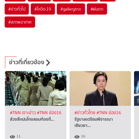
#
ข่าวทั่วไป
#
โควิด-19
#
gallerytnn
#
ฝนตก
#
สภาพอากาศ
ข่าวที่เกี่ยวข้อง
#TNN เจาะข่าว
#TNN ช่อง16
#ข่าวทั่วไทย
#TNN ช่อง16
ล้วงลึกปมโกงสอบท้องถิ่…
รัฐบาลเตรียมพิจารณา
เยียวยา…
11
16