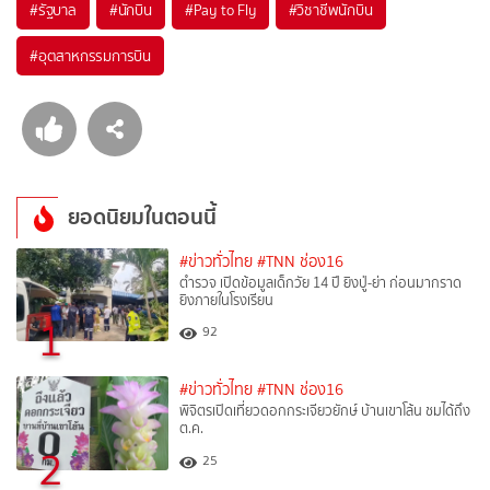
#
รัฐบาล
#
นักบิน
#
Pay to Fly
#
วิชาชีพนักบิน
#
อุตสาหกรรมการบิน
ยอดนิยมในตอนนี้
#ข่าวทั่วไทย
#TNN ช่อง16
ตำรวจ เปิดข้อมูลเด็กวัย 14 ปี ยิงปู่-ย่า ก่อนมากราด
ยิงภายในโรงเรียน
1
92
#ข่าวทั่วไทย
#TNN ช่อง16
พิจิตรเปิดเที่ยวดอกกระเจียวยักษ์ บ้านเขาโล้น ชมได้ถึง
ต.ค.
2
25