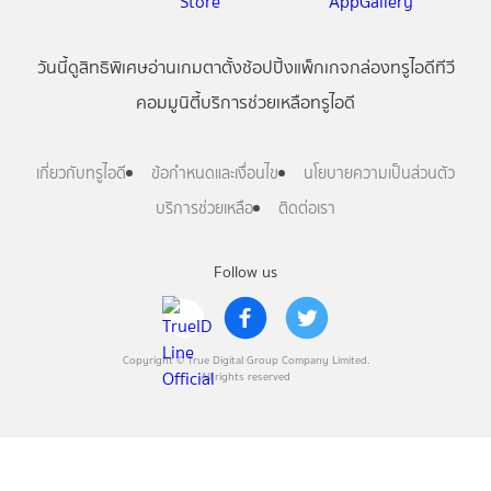
วันนี้
ดู
สิทธิพิเศษ
อ่าน
เกม
ตาตั้ง
ช้อปปิ้ง
แพ็กเกจ
กล่องทรูไอดีทีวี
คอมมูนิตี้
บริการช่วยเหลือทรูไอดี
เกี่ยวกับทรูไอดี
ข้อกำหนดและเงื่อนไข
นโยบายความเป็นส่วนตัว
บริการช่วยเหลือ
ติดต่อเรา
Follow us
Copyright © True Digital Group Company Limited.
All rights reserved