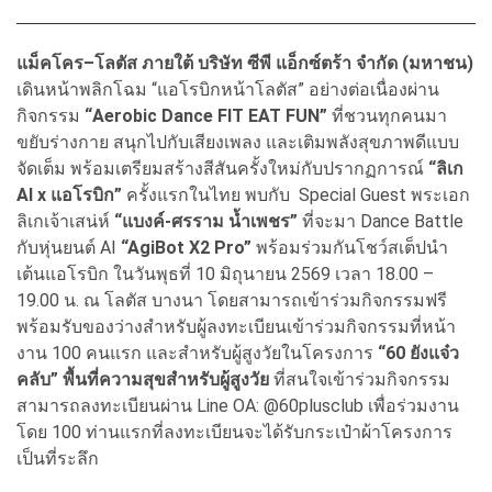
แม็คโคร
–
โลตัส
ภายใต้
บริษัท
ซีพี
แอ็กซ์ตร้า
จำกัด
(
มหาชน
)
เดินหน้าพลิกโฉม “แอโรบิกหน้าโลตัส” อย่างต่อเนื่องผ่าน
กิจกรรม
“Aerobic Dance FIT EAT FUN”
ที่ชวนทุกคนมา
ขยับร่างกาย สนุกไปกับเสียงเพลง และเติมพลังสุขภาพดีแบบ
จัดเต็ม พร้อมเตรียมสร้างสีสันครั้งใหม่กับปรากฏการณ์
“
ลิเก
AI x
แอโรบิก
”
ครั้งแรกในไทย พบกับ
Special Guest พระเอก
ลิเกเจ้าเสน่ห์
“
แบงค์
-
ศรราม
น้ำเพชร
”
ที่จะมา Dance Battle
กับหุ่นยนต์ AI
“AgiBot X2 Pro”
พร้อมร่วมกันโชว์สเต็ปนำ
เต้นแอโรบิก ในวันพุธที่ 10 มิถุนายน 2569 เวลา 18.00 –
19.00 น. ณ โลตัส บางนา โดยสามารถเข้าร่วมกิจกรรมฟรี
พร้อมรับของว่างสำหรับผู้ลงทะเบียนเข้าร่วมกิจกรรมที่หน้า
งาน 100 คนแรก และสำหรับผู้สูงวัยในโครงการ
“60
ยังแจ๋ว
คลับ
”
พื้นที่ความสุขสำหรับผู้สูงวัย
ที่สนใจเข้าร่วมกิจกรรม
สามารถลงทะเบียนผ่าน Line OA: @60plusclub เพื่อร่วมงาน
โดย 100 ท่านแรกที่ลงทะเบียนจะได้รับกระเป๋าผ้าโครงการ
เป็นที่ระลึก