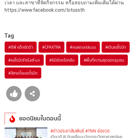
เวลา และสาขาที่จัดกิจกรรม หรือสอบถามเพิ่มเติมได้ผ่าน
https://www.facebook.com/lotussth
Tag
#
ซีพี แอ็กซ์ตร้า
#
CPAXTRA
#
makroxlotuss
#
เต้นแอโรบิก
#
แอโรบิกFitEatFun
#
60ยังแจ๋วคลับ
#
พื้นที่ความสุขของชุมชน
#
ลิเกเอไอxแอโรบิก
ยอดนิยมในตอนนี้
#ข่าวประชาสัมพันธ์
#TNN ช่อง16
เปิดเวที AI ขับเคลื่อนนวัตกรรมวิทยาศาสตร์และ