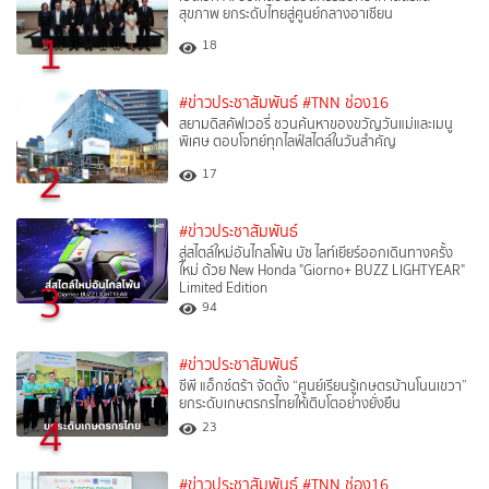
สุขภาพ ยกระดับไทยสู่ศูนย์กลางอาเซียน
1
18
#ข่าวประชาสัมพันธ์
#TNN ช่อง16
สยามดิสคัฟเวอรี่ ชวนค้นหาของขวัญวันแม่และเมนู
พิเศษ ตอบโจทย์ทุกไลฟ์สไตล์ในวันสำคัญ
2
17
#ข่าวประชาสัมพันธ์
สู่สไตล์ใหม่อันไกลโพ้น บัซ ไลท์เยียร์ออกเดินทางครั้ง
ใหม่ ด้วย New Honda "Giorno+ BUZZ LIGHTYEAR"
3
Limited Edition
94
#ข่าวประชาสัมพันธ์
ซีพี แอ็กซ์ตร้า จัดตั้ง “ศูนย์เรียนรู้เกษตรบ้านโนนเขวา”
ยกระดับเกษตรกรไทยให้เติบโตอย่างยั่งยืน
4
23
#ข่าวประชาสัมพันธ์
#TNN ช่อง16