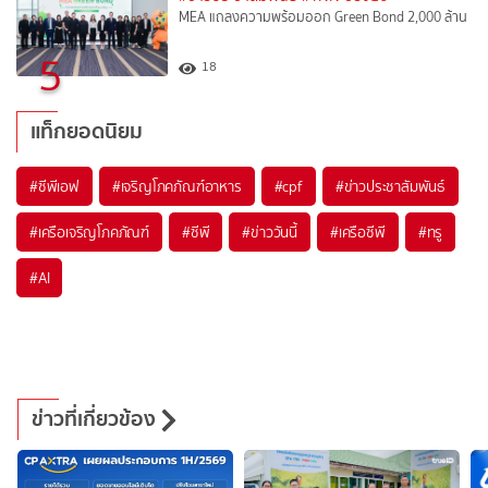
MEA แถลงความพร้อมออก Green Bond 2,000 ล้าน
5
18
แท็กยอดนิยม
#
ซีพีเอฟ
#
เจริญโภคภัณฑ์อาหาร
#
cpf
#
ข่าวประชาสัมพันธ์
#
เครือเจริญโภคภัณฑ์
#
ซีพี
#
ข่าววันนี้
#
เครือซีพี
#
ทรู
#
AI
ข่าวที่เกี่ยวข้อง