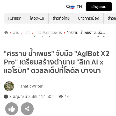
TH
เข้าสู่ระบบ
หน้าแรก
โควิด-19
ข่าวทั่วไทย
ข่าวการเมือง
ข่าว
อ่าน
ข่าว
ข่าวประชาสัมพันธ์
"ศรราม น้ำเพชร" จับมือ
"AgiBot X2 Pro" เตรียมสร้างตำนาน "ลิเก AI x แอโรบิก" ดวลสเต็ปที่โลตัส
บางนา
"ศรราม น้ำเพชร" จับมือ "AgiBot X2
Pro" เตรียมสร้างตำนาน "ลิเก AI x
แอโรบิก" ดวลสเต็ปที่โลตัส บางนา
FanaticWriter
8 มิถุนายน 2569 ( 14:50 )
44