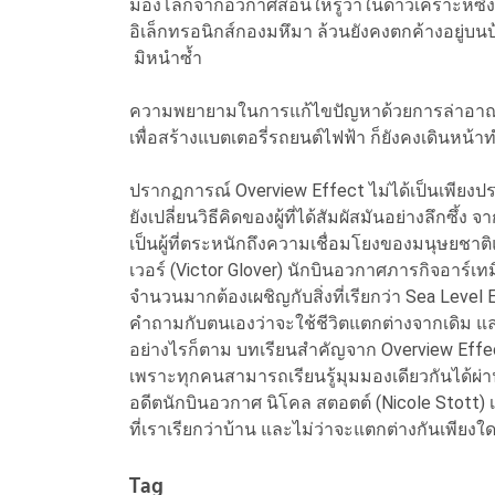
มองโลกจากอวกาศสอนให้รู้ว่าในดาวเคราะห์ซึ่
อิเล็กทรอนิกส์กองมหึมา ล้วนยังคงตกค้างอยู่บน
มิหนำซ้ำ
ความพยายามในการแก้ไขปัญหาด้วยการล่าอาณานิค
เพื่อสร้างแบตเตอรี่รถยนต์ไฟฟ้า ก็ยังคงเดินหน้า
ปรากฏการณ์ Overview Effect ไม่ได้เป็นเพียงประ
ยังเปลี่ยนวิธีคิดของผู้ที่ได้สัมผัสมันอย่างลึกซ
เป็นผู้ที่ตระหนักถึงความเชื่อมโยงของมนุษยชา
เวอร์ (Victor Glover) นักบินอวกาศภารกิจอาร์เทม
จำนวนมากต้องเผชิญกับสิ่งที่เรียกว่า Sea Level E
คำถามกับตนเองว่าจะใช้ชีวิตแตกต่างจากเดิม แ
อย่างไรก็ตาม บทเรียนสำคัญจาก Overview Effec
เพราะทุกคนสามารถเรียนรู้มุมมองเดียวกันได้ผ่
อดีตนักบินอวกาศ นิโคล สตอตต์ (Nicole Stott) เค
ที่เราเรียกว่าบ้าน และไม่ว่าจะแตกต่างกันเพีย
Tag