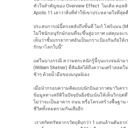
หัวใจสำคัญของ Overview Effect ไมเคิล คอลลินส
Apollo 11 เล่าว่าสิ่งที่ทำให้เขาประหลาดใจที
ประสบการณ์นี้ทรงพลังถึงขั้นที่ ไมก์ โฟร์แมน 
ไม่ใช่นักอนุรักษ์ก่อนที่จะขึ้นสู่อวกาศ แต่คุณจะ
เห็นว่าชั้นบรรยากาศอันเป็นเกราะป้องกันภัยให้เรา
รักษาโลกใบนี้"
แต่ในบางกรณี ความตระหนักรู้นี้รุนแรงจนนำมาซึ่
(William Shatner) ที่สัมผัสได้ถึงความเศร้าสลดใ
ช้าๆ ด้วยน้ำมือของมนุษย์เอง
เมื่อนำกรอบความคิดแบบนักบินอวกาศมาวิเครา
ข้อมูลทางสถิติในปัจจุบันยิ่งขับเน้นให้เห็นวิกฤตท
ไม่ว่าจะเป็นอาคาร ถนน หรือโครงสร้างพื้นฐาน 
ชีวิตทั้งหมดรวมกันเสียอีก
เราสกัดทรัพยากรวัตถุดิบกว่า 1 แสนล้านตันจา