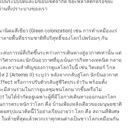
งเป็นระบบปิดและมีขอบเขตจำกัด ขยะพลาสติกหรือขยะ
บ้านที่เปราะบางของเรา
มสีเขียว (Green colonization) เช่น การทำเหมืองแร่
ทำลายพื้นที่ธรรมชาติที่บริสุทธิ์ของโลกไปพร้อมๆ กัน
สบการณ์ที่เกิดขึ้นระหว่างการเดินทางสู่อวกาศเท่านั้น แต่
ึ้ง จากวิศวกรและนักบินอวกาศที่มุ่งเน้นภารกิจทางเทคนิค กลาย
ติและความสำคัญของการดูแลโลกใบนี้ เช่น วิคเตอร์ โกล
ิส 2 (Artemis II) ระบุว่า หลังจากกลับสู่โลก นักบินอวกาศ
ffect หรือการปรับตัวกลับสู่ชีวิตประจำวัน พร้อมตั้ง
ละมีส่วนร่วมในการดูแลชุมชนโลกมากขึ้นหรือไม่
t ไม่ได้จำกัดอยู่เฉพาะผู้ที่มีโอกาสเดินทางออกนอกโลก
านการตระหนักว่าโลก คือ บ้านเพียงหลังเดียวของมนุษยชาติ
ยสรุปแนวคิดนี้ไว้อย่างเรียบง่ายว่า โลก คือ สถานที่พิเศษ
งใด ในท้ายที่สุดแล้วพวกเราทุกคนต่างเป็นชาวโลกเหมือนกัน