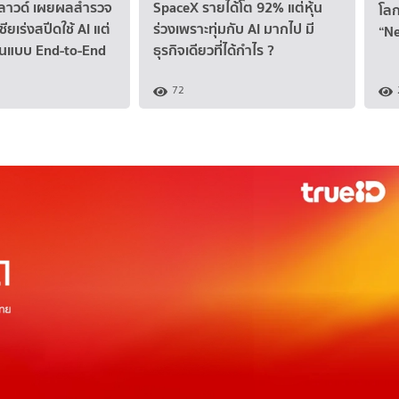
ลาวด์ เผยผลสำรวจ
SpaceX รายได้โต 92% แต่หุ้น
โลกย
ียเร่งสปีดใช้ AI แต่
ร่วงเพราะทุ่มกับ AI มากไป มี
“Ne
ชันแบบ End-to-End
ธุรกิจเดียวที่ได้กำไร ?
72