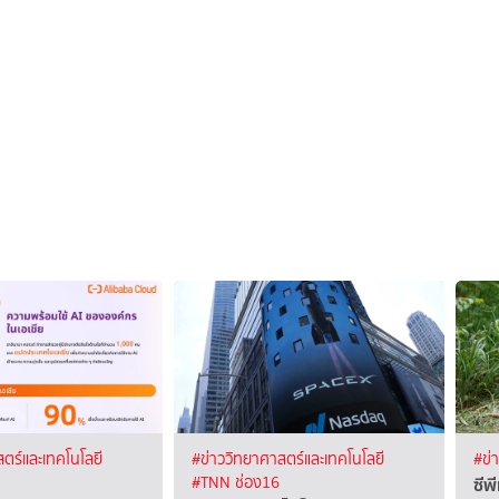
ตร์และเทคโนโลยี
#ข่าววิทยาศาสตร์และเทคโนโลยี
#ข่
ซีพ
#TNN ช่อง16