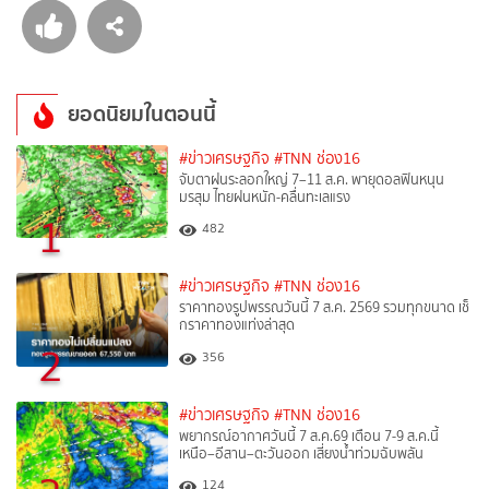
ยอดนิยมในตอนนี้
#ข่าวเศรษฐกิจ
#TNN ช่อง16
จับตาฝนระลอกใหญ่ 7–11 ส.ค. พายุดอลฟินหนุน
มรสุม ไทยฝนหนัก-คลื่นทะเลแรง
1
482
#ข่าวเศรษฐกิจ
#TNN ช่อง16
ราคาทองรูปพรรณวันนี้ 7 ส.ค. 2569 รวมทุกขนาด เช็
กราคาทองแท่งล่าสุด
2
356
#ข่าวเศรษฐกิจ
#TNN ช่อง16
พยากรณ์อากาศวันนี้ 7 ส.ค.69 เตือน 7-9 ส.ค.นี้
เหนือ–อีสาน–ตะวันออก เสี่ยงน้ำท่วมฉับพลัน
124