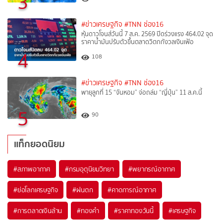
3
#ข่าวเศรษฐกิจ
#TNN ช่อง16
หุ้นดาวโจนส์วันนี้ 7 ส.ค. 2569 ปิดร่วงแรง 464.02 จุด
ราคาน้ำมันปรับตัวขึ้นตลาดวิตกกังวลเงินเฟ้อ
4
108
#ข่าวเศรษฐกิจ
#TNN ช่อง16
พายุลูกที่ 15 “จันหอม” จ่อถล่ม “ญี่ปุ่น” 11 ส.ค.นี้
5
90
แท็กยอดนิยม
#
สภาพอากาศ
#
กรมอุตุนิยมวิทยา
#
พยากรณ์อากาศ
#
ย่อโลกเศรษฐกิจ
#
ฝนตก
#
คาดการณ์อากาศ
#
การตลาดเงินล้าน
#
ทองคำ
#
ราคาทองวันนี้
#
เศรษฐกิจ