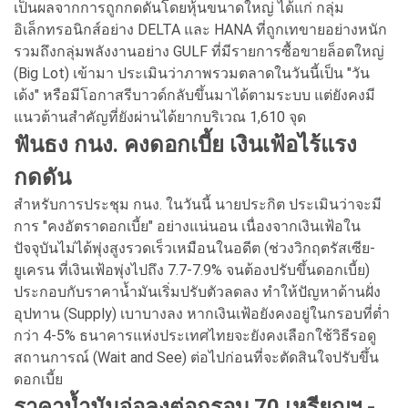
เป็นผลจากการถูกกดดันโดยหุ้นขนาดใหญ่ ได้แก่ กลุ่ม
อิเล็กทรอนิกส์อย่าง DELTA และ HANA ที่ถูกเทขายอย่างหนัก
รวมถึงกลุ่มพลังงานอย่าง GULF ที่มีรายการซื้อขายล็อตใหญ่
(Big Lot) เข้ามา ประเมินว่าภาพรวมตลาดในวันนี้เป็น "วัน
เด้ง" หรือมีโอกาสรีบาวด์กลับขึ้นมาได้ตามระบบ แต่ยังคงมี
แนวต้านสำคัญที่ยังผ่านได้ยากบริเวณ 1,610 จุด
ฟันธง กนง. คงดอกเบี้ย เงินเฟ้อไร้แรง
กดดัน
สำหรับการประชุม กนง. ในวันนี้ นายประกิต ประเมินว่าจะมี
การ "คงอัตราดอกเบี้ย" อย่างแน่นอน เนื่องจากเงินเฟ้อใน
ปัจจุบันไม่ได้พุ่งสูงรวดเร็วเหมือนในอดีต (ช่วงวิกฤตรัสเซีย-
ยูเครน ที่เงินเฟ้อพุ่งไปถึง 7.7-7.9% จนต้องปรับขึ้นดอกเบี้ย)
ประกอบกับราคาน้ำมันเริ่มปรับตัวลดลง ทำให้ปัญหาด้านฝั่ง
อุปทาน (Supply) เบาบางลง หากเงินเฟ้อยังคงอยู่ในกรอบที่ต่ำ
กว่า 4-5% ธนาคารแห่งประเทศไทยจะยังคงเลือกใช้วิธีรอดู
สถานการณ์ (Wait and See) ต่อไปก่อนที่จะตัดสินใจปรับขึ้น
ดอกเบี้ย
ราคาน้ำมันจ่อลงต่อกรอบ 70 เหรียญฯ -