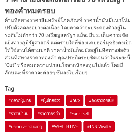
ทองคำหมดรอบ
ด้านทิศทางราคาสินทรัพย์โภคภัณฑ์ ราคาน้ำมันมีแนวโน้ม
ปรับตัวลดลงอย่างต่อเนื่อง โดยคาดว่าจะประคองตัวอยู่ใน
ระดับไม่ต่ำกว่า 70 เหรียญสหรัฐฯ แม้จะมีประเด็นความขัด
แย้งทางภูมิรัฐศาสตร์ แต่ตราบใดที่ช่องแคบฮอร์มุซยังคงเปิด
ให้ใช้งานได้ตามปกติ ราคาน้ำมันก็จะยังอยู่ในทิศทางย่อตัว
ส่วนทิศทางราคาทองคำ คุณประกิตระบุชัดเจนว่าในระยะนี้
"Out" หรือหมดความน่าสนใจจากนักลงทุนไปแล้ว โดยมี
ลักษณะที่ราคาจะค่อยๆ ซึมลงไปเรื่อยๆ
Tag
#
ตลาดหุ้นไทย
#
หุ้นไทยร่วง
#
กนง
#
อัตราดอกเบี้ย
#
ราคาน้ำมัน
#
ราคาทองคำ
#
Force Sell
#
ประกิต สิริวัฒนเกตุ
#
WEALTH LIVE
#
TNN Wealth