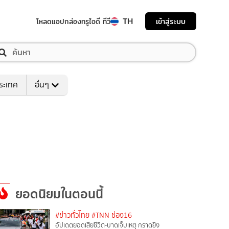
TH
เข้าสู่ระบบ
โหลดแอป
กล่องทรูไอดี ทีวี
ระเทศ
อื่นๆ
ยอดนิยมในตอนนี้
#ข่าวทั่วไทย
#TNN ช่อง16
อัปเดตยอดเสียชีวิต-บาดเจ็บเหตุ กราดยิง