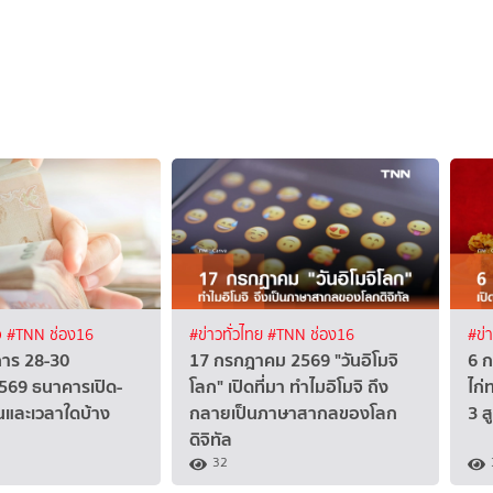
จ
#TNN ช่อง16
#ข่าวทั่วไทย
#TNN ช่อง16
#ข่
การ 28-30
17 กรกฎาคม 2569 "วันอิโมจิ
6 ก
69 ธนาคารเปิด-
โลก" เปิดที่มา ทำไมอิโมจิ ถึง
ไก่
นและเวลาใดบ้าง
กลายเป็นภาษาสากลของโลก
3 ส
ดิจิทัล
32