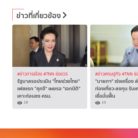
ข่าวที่เกี่ยวข้อง
#ข่าวการเมือง
#TNN ช่อง16
#ข่าวเศรษฐกิจ
#TNN ช่
รัฐบาลรอประเมิน "ไทยช่วยไทย"
"นายกฯ" เร่งเครื่อง 
เฟสแรก "ศุภจี" เผยรอ "เอกนิติ"
ท่องเที่ยว-ลงทุน รับ
เคาะก่อนชง ครม.
เชื่อมั่นฟื้น
18
10