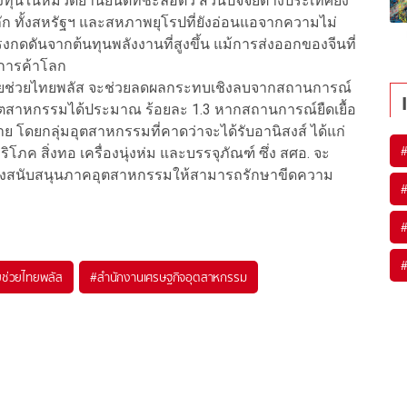
ุนในหมวดยานยนต์ที่ชะลอตัว ส่วนปัจจัยต่างประเทศยัง
 ทั้งสหรัฐฯ และสหภาพยุโรปที่ยังอ่อนแอจากความไม่
งกดดันจากต้นทุนพลังงานที่สูงขึ้น แม้การส่งออกของจีนที่
งการค้าโลก
ไทยช่วยไทยพลัส จะช่วยลดผลกระทบเชิงลบจากสถานการณ์
ตสาหกรรมได้ประมาณ ร้อยละ 1.3 หากสถานการณ์ยืดเยื้อ
ย โดยกลุ่มอุตสาหกรรมที่คาดว่าจะได้รับอานิสงส์ ได้แก่
โภค สิ่งทอ เครื่องนุ่งห่ม และบรรจุภัณฑ์ ซึ่ง สศอ. จะ
ทางสนับสนุนภาคอุตสาหกรรมให้สามารถรักษาขีดความ
ยช่วยไทยพลัส
#
สำนักงานเศรษฐกิจอุตสาหกรรม