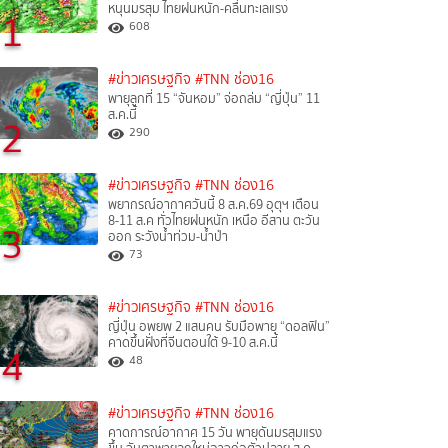
หนุนมรสุม ไทยฝนหนัก-คลื่นทะเลแรง
1
608
#ข่าวเศรษฐกิจ
#TNN ช่อง16
พายุลูกที่ 15 “จันหอม” จ่อถล่ม “ญี่ปุ่น” 11
ส.ค.นี้
2
290
#ข่าวเศรษฐกิจ
#TNN ช่อง16
พยากรณ์อากาศวันนี้ 8 ส.ค.69 อุตุฯ เตือน
8-11 ส.ค ทั่วไทยฝนหนัก เหนือ อีสาน ตะวัน
3
ออก ระวังน้ำท่วม-น้ำป่า
73
#ข่าวเศรษฐกิจ
#TNN ช่อง16
ญี่ปุ่น อพยพ 2 แสนคน รับมือพายุ “ดอลฟิน”
คาดขึ้นฝั่งที่จีนตอนใต้ 9-10 ส.ค.นี้
4
48
#ข่าวเศรษฐกิจ
#TNN ช่อง16
คาดการณ์อากาศ 15 วัน พายุดันมรสุมแรง