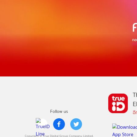
T
E
Follow us
อ
Copyright © True Digital Group Company Limited.