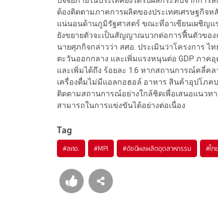
ปัจจัยภายในประเทศยังได้รับผลกระทบจากการลงท
ต้องติดตามภาคการผลิตของประเทศเศรษฐกิจหลัก
แน่นอนด้านภูมิรัฐศาสตร์ ขณะที่อาเซียนเผชิญแร
ยังขยายตัวจะเป็นสัญญาณบวกต่อการฟื้นตัวขอ
นายศุภกิจกล่าวว่า สศอ. ประเมินว่าโครงการ 
ตะวันออกกลาง และเพิ่มแรงหนุนต่อ GDP ภาคอุ
และเพิ่มได้ถึง ร้อยละ 1.6 หากสถานการณ์คลี่คลา
เครื่องดื่มไม่มีแอลกอฮอล์ อาหาร สินค้าอุปโภคบริ
ติดตามสถานการณ์อย่างใกล้ชิดเพื่อเสนอแนว
สามารถในการแข่งขันได้อย่างต่อเนื่อง
Tag
#
สศอ.
#
MPI
#
ดัชนีผลผลิตอุตสาหกรรม
#
ไท