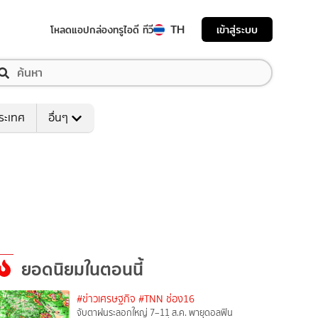
TH
เข้าสู่ระบบ
โหลดแอป
กล่องทรูไอดี ทีวี
ระเทศ
อื่นๆ
ยอดนิยมในตอนนี้
#ข่าวเศรษฐกิจ
#TNN ช่อง16
จับตาฝนระลอกใหญ่ 7–11 ส.ค. พายุดอลฟิน