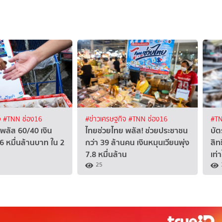
จ
#TNN ช่อง16
#ข่าวเศรษฐกิจ
#TNN ช่อง16
#TN
พลัส 60/40 เงิน
ไทยช่วยไทย พลัส! ช่วยประชาชน
บั
.6 หมื่นล้านบาท ใน 2
กว่า 39 ล้านคน เงินหมุนเวียนพุ่ง
สิท
7.8 หมื่นล้าน
เท่
25