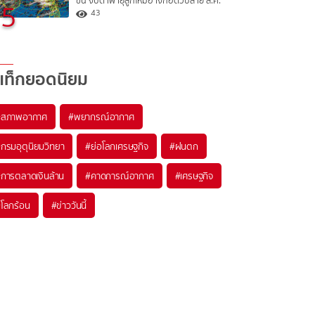
ขึ้น จับตาพายุลูกใหม่อาจก่อตัวปลาย ส.ค.
5
43
แท็กยอดนิยม
#
สภาพอากาศ
#
พยากรณ์อากาศ
#
กรมอุตุนิยมวิทยา
#
ย่อโลกเศรษฐกิจ
#
ฝนตก
#
การตลาดเงินล้าน
#
คาดการณ์อากาศ
#
เศรษฐกิจ
#
โลกร้อน
#
ข่าววันนี้