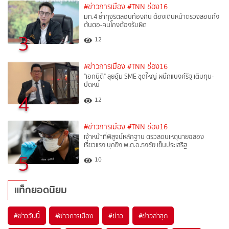
#ข่าวการเมือง
#TNN ช่อง16
มท.4 ย้ำทุจริตสอบท้องถิ่น ต้องเดินหน้าตรวจสอบถึง
ต้นตอ-คนโกงต้องรับผิด
3
12
#ข่าวการเมือง
#TNN ช่อง16
"เอกนิติ" ลุยอุ้ม SME ชุดใหญ่ ผนึกแบงค์รัฐ เติมทุน-
ปิดหนี้
4
12
#ข่าวการเมือง
#TNN ช่อง16
เจ้าหน้าที่พิสูจน์หลักฐาน ตรวสอบเหตุนายฉลอง
เรี่ยวแรง บุกยิง พ.ต.อ.ธงชัย เย็นประเสริฐ
5
10
แท็กยอดนิยม
#
ข่าววันนี้
#
ข่าวการเมือง
#
ข่าว
#
ข่าวล่าสุด