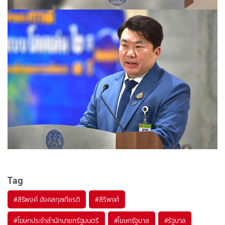
Tag
#
สิริพงศ์ อังคสกุลเกียรติ
#
สิริพงศ์
#
โฆษกประจำสำนักนายกรัฐมนตรี
#
โฆษกรัฐบาล
#
รัฐบาล