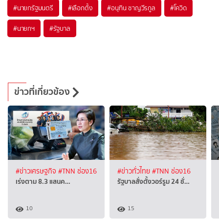
#
นายกรัฐมนตรี
#
เลือกตั้ง
#
อนุทิน ชาญวีรกูล
#
โควิด
#
นายกฯ
#
รัฐบาล
ข่าวที่เกี่ยวข้อง
#ข่าวเศรษฐกิจ
#TNN ช่อง16
#ข่าวทั่วไทย
#TNN ช่อง16
เร่งตาม 8.3 แสนค…
รัฐบาลสั่งตั้งวอร์รูม 24 ชั่…
10
15