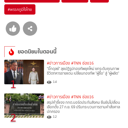
#
พรรคภูมิใจไทย
ยอดนิยมในตอนนี้
#ข่าวการเมือง
#TNN ช่อง16
"บิ๊กดุลย์" ลุยปฏิรูปกองทัพยุคใหม่ ยกระดับคุณภาพ
ชีวิตทหารชายแดน เปลี่ยนกองทัพ "ผู้ซื้อ" สู่ "ผู้ผลิต"
1
14
#ข่าวการเมือง
#TNN ช่อง16
สรุปคำชี้แจง กกต.บอร์ดประกันสังคม ยืนยันไม่เลื่อน
เลือกตั้ง 27 ก.ย. 69 ปรับกระบวนการตามคำสั่งศาล
ปกครอง
2
12