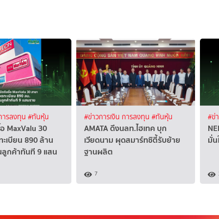
 การลงทุน
#ทันหุ้น
#ข่าวการเงิน การลงทุน
#ทันหุ้น
#ข่
ื้อ MaxValu 30
AMATA ดึงนลท.ไฮเทค บุก
NER
ะเบียน 890 ล้าน
เวียดนาม ผุดสมาร์ทซิตี้รับย้าย
มั่
นลูกค้าทันที 9 แสน
ฐานผลิต
7