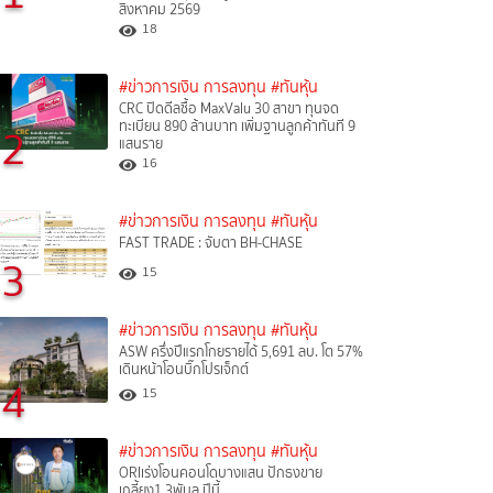
สิงหาคม 2569
18
#ข่าวการเงิน การลงทุน
#ทันหุ้น
CRC ปิดดีลซื้อ MaxValu 30 สาขา ทุนจด
ทะเบียน 890 ล้านบาท เพิ่มฐานลูกค้าทันที 9
2
แสนราย
16
#ข่าวการเงิน การลงทุน
#ทันหุ้น
FAST TRADE : จับตา BH-CHASE
3
15
#ข่าวการเงิน การลงทุน
#ทันหุ้น
ASW ครึ่งปีแรกโกยรายได้ 5,691 ลบ. โต 57%
เดินหน้าโอนบิ๊กโปรเจ็กต์
4
15
#ข่าวการเงิน การลงทุน
#ทันหุ้น
ORIเร่งโอนคอนโดบางแสน ปักธงขาย
เกลี้ยง1.3พันล.ปีนี้