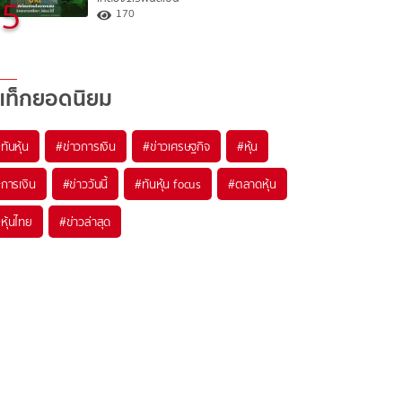
5
170
แท็กยอดนิยม
#
ทันหุ้น
#
ข่าวการเงิน
#
ข่าวเศรษฐกิจ
#
หุ้น
#
การเงิน
#
ข่าววันนี้
#
ทันหุ้น focus
#
ตลาดหุ้น
#
หุ้นไทย
#
ข่าวล่าสุด