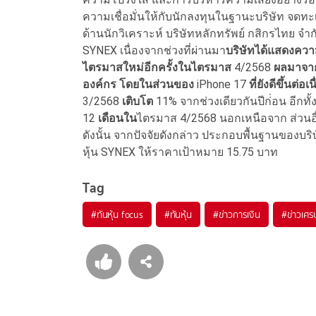
ความเชื่อมั่นให้กับนักลงทุนในฐานะบริษัท จดทะเบ
ด้านนักวิเคราะห์ บริษัทหลักทรัพย์ กสิกรไทย จำก
SYNEX เนื่องจากช่วงที่ผ่านมา
บริษัทได้แสดงควา
ไตรมาสใหม่อีกครั้งในไตรมาส
4/2568
ผลมาจาก
องค์กร โดยในส่วนของ
iPhone 17
ที่ยังดีขึ้นต่อเ
3/2568
เติบโต
11% จากช่วงเดียวกันปีก่่อน อีกทั้
12
เดือนใน
ไตรมาส 4/2568 นอกเหนือจาก ส่วนอื่น
ดังนั้น จากปัจจัยดังกล่าว ประกอบพื้นฐานของบริษ
หุ้น SYNEX ให้ราคาเป้าหมาย 15.75 บาท
Tag
#
ทันหุ้น focus
#
ทันหุ้น
#
ข่าวการเงิน
#
ข่าวเศร