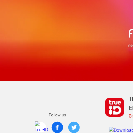
T
E
Follow us
อ