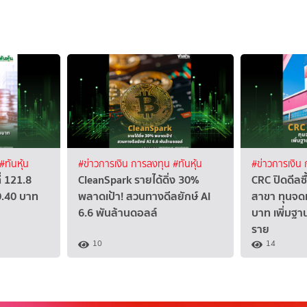
#ทันหุ้น
#ข่าวการเงิน การลงทุน
#ทันหุ้น
#ข่าวการเงิน
่ 121.8
CleanSpark รายได้ดิ่ง 30%
CRC ปิดดีลซ
0.40 บาท
พลาดเป้า! สวนทางดีลยักษ์ AI
สาขา ทุนจดท
6.6 พันล้านดอลล์
บาท เพิ่มฐา
ราย
10
14