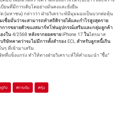
ียนที่มีการเติบโตอย่างมั่นคงและยั่งยืน
ัด (มหาชน) กล่าวว่า ฝ่ายวิเคราะห์มีมุมมองเป็นบวกต่อหุ้น
มเชื่อมั่นว่าจะสามารถทำสถิติรายได้และกำไรสูงสุดราย
การขยายตัวขแงสมาร์ทโฟนอุปกรณ์เสริมและกลุ่มลูกค้า
นื่องใน
4/2568
หลังจากยอดขาย
iPhone 17
ใน
ไตรมาส
ง
บริษัทคาดว่าจะไม่มีการตั้งสำรอง
ECL
สำหรับลูกหนี้เกิน
ๆ ที่เข้ามาเสริม
ัทที่แข็งแกร่ง ทำให้ทางฝ่ายวิเคราะห์ให้คำแนะนำ “ซื้อ”
ษฐกิจ
#
การเงิน
#
หุ้น