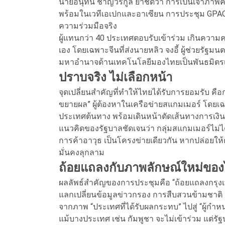
นายอนุทิน ชาญวีรกูล ย้ำชัดว่า การเป็นเจ้าภาพคร
พร้อมในเวทีเอเปกและอาเซียน การประชุม GPAO
ความร่วมมือจริง
ผู้แทนกว่า 40 ประเทศตอบรับเข้าร่วม เกินควา
เอง โดยเฉพาะจีนที่ส่งนายหลิว จงอี้ ผู้ช่วยรั
มหาอำนาจด้านเทคโนโลยีมองไทยเป็นพันธมิตรเ
ปราบจริง ไม่เลือกหน้า
จุดเปลี่ยนสำคัญที่ทำให้ไทยได้รับการยอมรับ คื
ขยายผล” ผู้ต้องหาในเครือข่ายสแกมเมอร์ โดยเ
ประเทศต้นทาง พร้อมเดินหน้าตัดเส้นทางการเง
แนวคิดของรัฐบาลชัดเจนว่า กลุ่มสแกมเมอร์ไม่ได้
การค้าอาวุธ เป็นโครงข่ายเดียวกัน หากปล่อยให้ต
มั่นคงลุกลาม
ถ้อยแถลงกับภาพลักษณ์ใหม่ขอ
ผลลัพธ์สำคัญของการประชุมคือ “ถ้อยแถลงกรุง
แลกเปลี่ยนข้อมูลข่าวกรอง การสืบสวนข้ามชาติ 
จากภาพ “ประเทศที่ได้รับผลกระทบ” ไปสู่ “ผู้ก
แม้บางประเทศ เช่น กัมพูชา จะไม่เข้าร่วม แต่ร