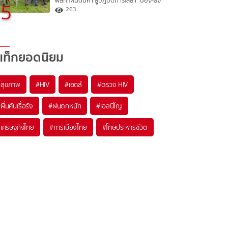
พลิกแผ่นดินหา สู่ปฏิบัติการไล่ล่า "ป๋อง-ธง"
5
263
แท็กยอดนิยม
#
สุขภาพ
#
HIV
#
เอดส์
#
ตรวจ HIV
#
ผื่นคันเรื้อรัง
#
ฝนตกหนัก
#
เอลนีโญ
#
เศรษฐกิจไทย
#
การเมืองไทย
#
โทษประหารชีวิต