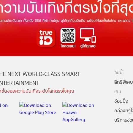
วันนี้
HE NEXT WORLD-CLASS SMART
NTERTAINMENT
สิทธิพิเศษ
ีกขั้นของความบันเทิงระดับโลกตรงใจคุณ
เกม
ช้อปปิ้ง
กล่องทรูไอ
บริการช่ว