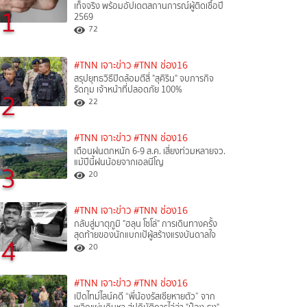
เท็จจริง พร้อมอัปเดตสถานการณ์ผู้ติดเชื้อปี
1
2569
72
#TNN เจาะข่าว
#TNN ช่อง16
สรุปยุทธวิธีปิดล้อมตีสี่ "สุคิริน" จบภารกิจ
รัดกุม เจ้าหน้าที่ปลอดภัย 100%
2
22
#TNN เจาะข่าว
#TNN ช่อง16
เตือนฝนตกหนัก 6-9 ส.ค. เสี่ยงท่วมหลายจว.
แม้ปีนี้ฝนน้อยจากเอลนีโญ
3
20
#TNN เจาะข่าว
#TNN ช่อง16
กลับสู่มาตุภูมิ "ฮลุน โซโล่" การเดินทางครั้ง
สุดท้ายของนักแบกเป้ผู้สร้างแรงบันดาลใจ
4
20
#TNN เจาะข่าว
#TNN ช่อง16
เปิดไทม์ไลน์คดี “พี่น้องรัสเซียหายตัว” จาก