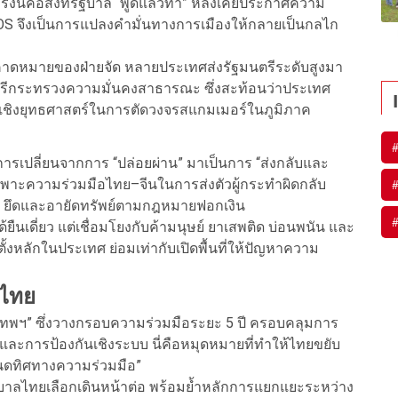
ั้งนี้คือสิ่งที่รัฐบาล “พูดแล้วทำ” หลังเคยประกาศความ
S จึงเป็นการแปลงคำมั่นทางการเมืองให้กลายเป็นกลไก
มคาดหมายของฝ่ายจัด หลายประเทศส่งรัฐมนตรีระดับสูงมา
ฐมนตรีกระทรวงความมั่นคงสาธารณะ ซึ่งสะท้อนว่าประเทศ
ชิงยุทธศาสตร์ในการตัดวงจรสแกมเมอร์ในภูมิภาค
อการเปลี่ยนจากการ “ปล่อยผ่าน” มาเป็นการ “ส่งกลับและ
ฉพาะความร่วมมือไทย–จีนในการส่งตัวผู้กระทำผิดกลับ
ิน ยึดและอายัดทรัพย์ตามกฎหมายฟอกเงิน
ยืนเดี่ยว แต่เชื่อมโยงกับค้ามนุษย์ ยาเสพติด บ่อนพนัน และ
ั้งหลักในประเทศ ย่อมเท่ากับเปิดพื้นที่ให้ปัญหาความ
งไทย
เทพฯ” ซึ่งวางกรอบความร่วมมือระยะ 5 ปี ครอบคลุมการ
และการป้องกันเชิงระบบ นี่คือหมุดหมายที่ทำให้ไทยขยับ
ำหนดทิศทางความร่วมมือ”
ัฐบาลไทยเลือกเดินหน้าต่อ พร้อมย้ำหลักการแยกแยะระหว่าง