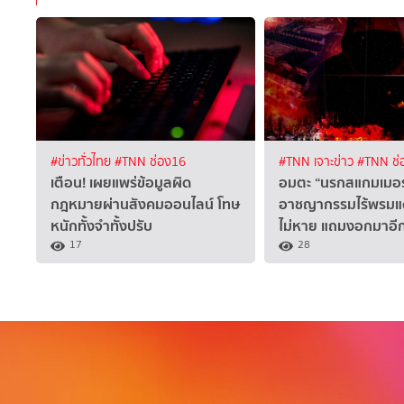
#ข่าวทั่วไทย
#TNN ช่อง16
#TNN เจาะข่าว
#TNN ช่
เตือน! เผยแพร่ข้อมูลผิด
อมตะ “นรกสแกมเมอร
กฎหมายผ่านสังคมออนไลน์ โทษ
อาชญากรรมไร้พรมแ
หนักทั้งจำทั้งปรับ
ไม่หาย แถมงอกมาอีก
17
28