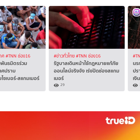
เทศ
#TNN ช่อง16
#ข่าวทั่วไทย
#TNN ช่อง16
#TN
งพันธมิตรร่วม
รัฐบาลเดินหน้าใช้กฎหมายแก้ภัย
นรก
เทศปราบ
ออนไลน์จริงจัง เร่งปิดช่องสแกม
ปรา
ซเบอร์-สแกมเมอร์
เมอร์
เงิ
29