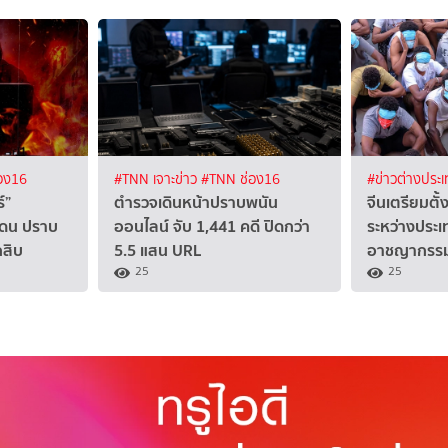
อง16
#TNN เจาะข่าว
#TNN ช่อง16
#ข่าวต่างประ
์”
ตำรวจเดินหน้าปราบพนัน
จีนเตรียมตั้
ดน ปราบ
ออนไลน์ จับ 1,441 คดี ปิดกว่า
ระหว่างประ
สิบ
5.5 แสน URL
อาชญากรรมไ
25
25