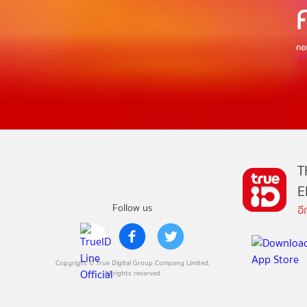
T
E
Follow us
อ
Copyright © True Digital Group Company Limited.
All rights reserved