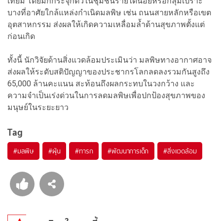
เทียม โดยมักกระจุกตัวในชุมชนรายได้น้อยหรือกลุ่มเปราะ
บางที่อาศัยใกล้แหล่งกำเนิดมลพิษ เช่น ถนนสายหลักหรือเขต
อุตสาหกรรม ส่งผลให้เกิดความเหลื่อมล้ำด้านสุขภาพตั้งแต่
ก่อนเกิด
ทั้งนี้ นักวิจัยด้านสิ่งแวดล้อมประเมินว่า มลพิษทางอากาศอาจ
ส่งผลให้ระดับสติปัญญาของประชากรโลกลดลงรวมกันสูงถึง
65,000 ล้านคะแนน สะท้อนถึงผลกระทบในวงกว้าง และ
ความจำเป็นเร่งด่วนในการลดมลพิษเพื่อปกป้องสุขภาพของ
มนุษย์ในระยะยาว
Tag
#
มลพิษ
#
ฝุ่น
#
ทารก
#
พัฒนาการเด็ก
#
สิ่งแวดล้อม