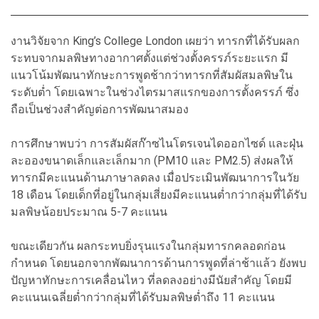
งานวิจัยจาก King’s College London เผยว่า ทารกที่ได้รับผลก
ระทบจากมลพิษทางอากาศตั้งแต่ช่วงตั้งครรภ์ระยะแรก มี
แนวโน้มพัฒนาทักษะการพูดช้ากว่าทารกที่สัมผัสมลพิษใน
ระดับต่ำ โดยเฉพาะในช่วงไตรมาสแรกของการตั้งครรภ์ ซึ่ง
ถือเป็นช่วงสำคัญต่อการพัฒนาสมอง
การศึกษาพบว่า การสัมผัสก๊าซไนโตรเจนไดออกไซด์ และฝุ่น
ละอองขนาดเล็กและเล็กมาก (PM10 และ PM2.5) ส่งผลให้
ทารกมีคะแนนด้านภาษาลดลง เมื่อประเมินพัฒนาการในวัย
18 เดือน โดยเด็กที่อยู่ในกลุ่มเสี่ยงมีคะแนนต่ำกว่ากลุ่มที่ได้รับ
มลพิษน้อยประมาณ 5-7 คะแนน
ขณะเดียวกัน ผลกระทบยิ่งรุนแรงในกลุ่มทารกคลอดก่อน
กำหนด โดยนอกจากพัฒนาการด้านการพูดที่ล่าช้าแล้ว ยังพบ
ปัญหาทักษะการเคลื่อนไหว ที่ลดลงอย่างมีนัยสำคัญ โดยมี
คะแนนเฉลี่ยต่ำกว่ากลุ่มที่ได้รับมลพิษต่ำถึง 11 คะแนน