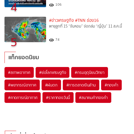
4
106
#ข่าวเศรษฐกิจ
#TNN ช่อง16
พายุลูกที่ 15 “จันหอม” จ่อถล่ม “ญี่ปุ่น” 11 ส.ค.นี้
5
74
แท็กยอดนิยม
#
สภาพอากาศ
#
ย่อโลกเศรษฐกิจ
#
กรมอุตุนิยมวิทยา
#
พยากรณ์อากาศ
#
ฝนตก
#
การตลาดเงินล้าน
#
ทองคำ
#
คาดการณ์อากาศ
#
ราคาทองวันนี้
#
สมาคมค้าทองคำ