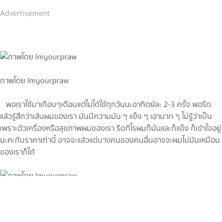
Advertisement
ภาพโดย Imyourpraw
พอเราใช้มาเกือบๆเดือนแต่ไม่ได้ใช้ทุกวันนะอาทิตย์ละ 2-3 ครั้ง พอรีด
แล้วรู้สึกว่าเส้นผมของเรา มันมีความมัน ๆ แข็ง ๆ เอามาก ๆ ไม่รู้ว่าเป็น
เพราะตัวเครื่องหรือสุขภาพผมของเรา รีดทีไรผมก็มันและก็แข็ง ก็เข้าใจอยู่
นะคะกับราคาเท่านี้ อาจจะแล้วแต่บางคนของคนอื่นอาจจะผมไม่มันเหมือน
ของเราก็ได้
ภาพโดย Imyourpraw