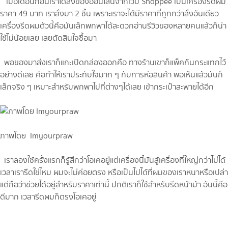
เมื่อเดือนก่อนเราได้สั่งของออนไลน์จากเว็บ Shoppee เป็นเครื่องรีดผม
ราคา 49 บาท เราสั่งมา 2 ชิ้น เพราะเราจะได้มีราคาที่ถูกกว่าสั่งอันเดียว
เครื่องรีดผมตัวนี้คือมันเล็กพกพาได้สะดวกอ่านรีวิวของหลายคนแล้วก็น่า
ใช้ไม่น้อยเลย เลยตัดสินใจซื้อมา
พอของมาส่งเราก็แกะเปิดกล่องออกคือ ทางร้านเขาก็แพ็คกันกระแทกไว้
อย่างดีเลย คือทำให้เราประทับใจมาก ๆ กับการห่อสินค้า พอเห็นแล้วมันก็
เล็กจริง ๆ เหมาะสำหรับพกพาไปที่ต่างๆได้เลย เข้ากระเป๋าสะพายได้อีก
ภาพโดย Imyourpraw
เราลองใช้ครั้งแรกก็รู้สึกว่าโอเคอยู่แต่เครื่องนี้มันสู้เครื่องที่ใหญ่กว่าไม่ได้
เวลาเรารีดใช่ไหม ผมจะไม่ค่อยตรง หรือเป็นไปได้ที่ผมของเราหนาหรือเปล่า
แต่ถือว่าช่วยได้อยู่สำหรับราคาเท่านี้ ปกติเราก็ใช้สำหรับรีดหน้าม้า อันนี้คือ
ดีมาก เวลารีดผมก็ตรงโอเคอยู่