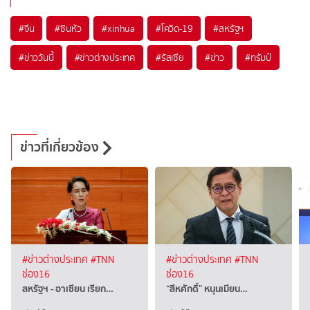
#
จีน
#
ซินหัว
#
xinhua
#
โควิด-19
#
สหรัฐฯ
#
ข่าววันนี้
#
ข่าวต่างประเทศ
#
รัสเซีย
#
ข่าว
#
ทรัมป์
ข่าวที่เกี่ยวข้อง
#ข่าวต่างประเทศ
#TNN
#ข่าวต่างประเทศ
#TNN
ช่อง16
ช่อง16
สหรัฐฯ - อาเซียน เรียก…
“สีหศักดิ์”​ หนุนเมียน…