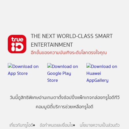
THE NEXT WORLD-CLASS SMART
ENTERTAINMENT
อีกขั้นของความบันเทิงระดับโลกตรงใจคุณ
วันนี้
ดู
สิทธิพิเศษ
อ่าน
เกม
ตาตั้ง
ช้อปปิ้ง
แพ็กเกจ
กล่องทรูไอดีทีวี
คอมมูนิตี้
บริการช่วยเหลือทรูไอดี
เกี่ยวกับทรูไอดี
ข้อกำหนดและเงื่อนไข
นโยบายความเป็นส่วนตัว