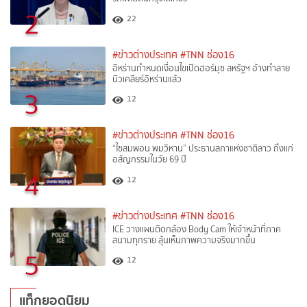
2
22
#ข่าวต่างประเทศ
#TNN ช่อง16
อิหร่านกำหนดเงื่อนไขเปิดฮอร์มุซ สหรัฐฯ อ้างทำลาย
นิวเคลียร์อิหร่านแล้ว
3
12
#ข่าวต่างประเทศ
#TNN ช่อง16
“ไซสมพอน พมวิหาน” ประธานสภาแห่งชาติลาว ถึงแก่
อสัญกรรมในวัย 69 ปี
4
12
#ข่าวต่างประเทศ
#TNN ช่อง16
ICE วางแผนติดกล้อง Body Cam ให้เจ้าหน้าที่ภาค
สนามทุกราย ลุ้นเห็นภาพความจริงมากขึ้น
5
12
แท็กยอดนิยม