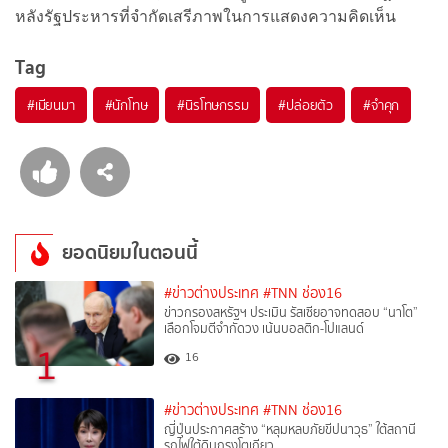
หลังรัฐประหารที่จำกัดเสรีภาพในการแสดงความคิดเห็น
Tag
#
เมียนมา
#
นักโทษ
#
นิรโทษกรรม
#
ปล่อยตัว
#
จำคุก
ยอดนิยมในตอนนี้
#ข่าวต่างประเทศ
#TNN ช่อง16
ข่าวกรองสหรัฐฯ ประเมิน รัสเซียอาจทดสอบ “นาโต”
เลือกโจมตีจำกัดวง เน้นบอลติก-โปแลนด์
1
16
#ข่าวต่างประเทศ
#TNN ช่อง16
ญี่ปุ่นประกาศสร้าง “หลุมหลบภัยขีปนาวุธ” ใต้สถานี
รถไฟใต้ดินกรุงโตเกียว