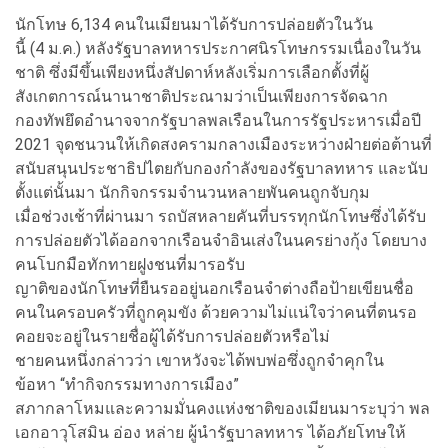
นักโทษ 6,134 คนในเมียนมาได้รับการปล่อยตัวในวัน
นี้ (4 ม.ค.) หลังรัฐบาลทหารประกาศนิรโทษกรรมเนื่องในวัน
ชาติ ซึ่งมีขึ้นเพียงหนึ่งสัปดาห์หลังเริ่มการเลือกตั้งที่ผู้
สังเกตการณ์นานาชาติประณามว่าเป็นเพียงการจัดฉาก
กองทัพยึดอำนาจจากรัฐบาลพลเรือนในการรัฐประหารเมื่อปี
2021 จุดชนวนให้เกิดสงครามกลางเมืองระหว่างฝ่ายต่อต้านที่
สนับสนุนประชาธิปไตยกับกองกำลังของรัฐบาลทหาร และนับ
ตั้งแต่นั้นมา นักกิจกรรมจำนวนหลายพันคนถูกจับกุม
เมื่อช่วงเช้าที่ผ่านมา รถบัสหลายคันที่บรรทุกนักโทษซึ่งได้รับ
การปล่อยตัวได้ออกจากเรือนจำอินเส่งในนครย่างกุ้ง โดยบาง
คนโบกมือทักทายฝูงชนที่มารอรับ
ญาติของนักโทษที่ยืนรออยู่นอกเรือนจำต่างถือป้ายเขียนชื่อ
คนในครอบครัวที่ถูกคุมขัง ด้วยความไม่แน่ใจว่าคนที่ตนรอ
คอยจะอยู่ในรายชื่อผู้ได้รับการปล่อยตัวหรือไม่
ชายคนหนึ่งกล่าวว่า เขาหวังจะได้พบพ่อซึ่งถูกจำคุกใน
ข้อหา “ทำกิจกรรมทางการเมือง”
สภากลาโหมและความมั่นคงแห่งชาติของเมียนมาระบุว่า พล
เอกอาวุโสมิน อ่อง หล่าย ผู้นำรัฐบาลทหาร ได้อภัยโทษให้