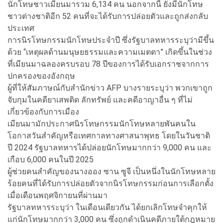
นักโทษชาวเมียนมารวม 6,134 คน นอกจากนี้ ยังมีนักโทษ
ชาวต่างชาติอีก 52 คนที่จะได้รับการปล่อยตัวและถูกส่งกลับ
ประเทศ
การนิรโทษกรรมนักโทษประจำปี ซึ่งรัฐบาลทหารระบุว่ามีขึ้น
ด้วย “เหตุผลด้านมนุษยธรรมและความเมตตา” เกิดขึ้นในช่วง
ที่เมียนมาฉลองครบรอบ 78 ปีของการได้รับเอกราชจากการ
ปกครองของอังกฤษ
ผู้ที่ให้สัมภาษณ์กับสำนักข่าว AFP บางรายระบุว่า พวกเขาถูก
จับกุมในคดียาเสพติด ลักทรัพย์ และคดีอาญาอื่น ๆ ที่ไม่
เกี่ยวข้องกับการเมือง
เมียนมามักประกาศนิรโทษกรรมนักโทษหลายพันคนใน
โอกาสวันสำคัญหรือเทศกาลทางศาสนาพุทธ โดยในวันชาติ
ปี 2024 รัฐบาลทหารได้ปล่อยนักโทษมากกว่า 9,000 คน และ
เกือบ 6,000 คนในปี 2025
ผู้ช่วยคนสำคัญของนางออง ซาน ซูจี เป็นหนึ่งในนักโทษหลาย
ร้อยคนที่ได้รับการปล่อยตัวจากนิรโทษกรรมก่อนการเลือกตั้ง
เมื่อเดือนพฤศจิกายนที่ผ่านมา
รัฐบาลทหารระบุว่า ในเดือนเดียวกัน ได้ยกเลิกโทษจำคุกให้
แก่นักโทษมากกว่า 3,000 คน ซึ่งถูกดำเนินคดีภายใต้กฎหมาย