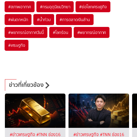
#
สภาพอากาศ
#
กรมอุตุนิยมวิทยา
#
ย่อโลกเศรษฐกิจ
#
ฝนตกหนัก
#
น้ำท่วม
#
การตลาดเงินล้าน
#
พยากรณ์อากาศวันนี้
#
โลกร้อน
#
พยากรณ์อากาศ
#
เศรษฐกิจ
ข่าวที่เกี่ยวข้อง
#ข่าวเศรษฐกิจ
#TNN ช่อง16
#ข่าวเศรษฐกิจ
#TNN ช่อง16