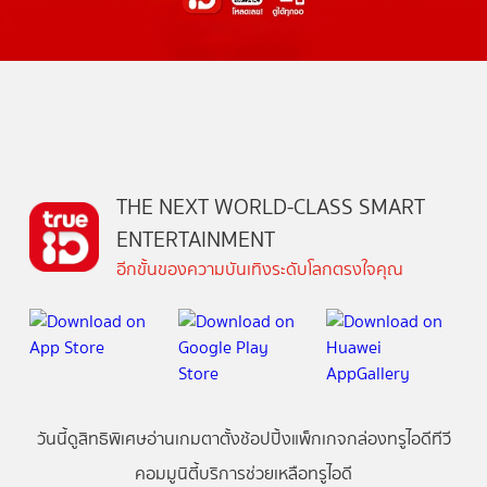
THE NEXT WORLD-CLASS SMART
ENTERTAINMENT
อีกขั้นของความบันเทิงระดับโลกตรงใจคุณ
วันนี้
ดู
สิทธิพิเศษ
อ่าน
เกม
ตาตั้ง
ช้อปปิ้ง
แพ็กเกจ
กล่องทรูไอดีทีวี
คอมมูนิตี้
บริการช่วยเหลือทรูไอดี