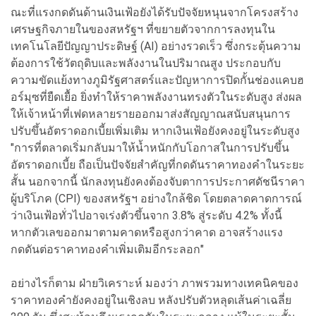
ณะที่แรงกดดันด้านเงินเฟ้อยังได้รับปัจจัยหนุนจากโครงสร้าง
เศรษฐกิจภายในของสหรัฐฯ ที่ขยายตัวจากการลงทุนใน
เทคโนโลยีปัญญาประดิษฐ์ (AI) อย่างรวดเร็ว ซึ่งกระตุ้นความ
ต้องการใช้วัตถุดิบและพลังงานในปริมาณสูง ประกอบกับ
ความขัดแย้งทางภูมิรัฐศาสตร์และปัญหาการปิดกั้นช่องแคบฮ
อร์มุซที่ยืดเยื้อ ยิ่งทำให้ราคาพลังงานทรงตัวในระดับสูง ส่งผล
ให้เจ้าหน้าที่เฟดหลายรายออกมาส่งสัญญาณสนับสนุนการ
ปรับขึ้นอัตราดอกเบี้ยเพิ่มเติม หากเงินเฟ้อยังคงอยู่ในระดับสูง
"การที่ตลาดเริ่มกลับมาให้น้ำหนักกับโอกาสในการปรับขึ้น
อัตราดอกเบี้ย ถือเป็นปัจจัยสำคัญที่กดดันราคาทองคำในระยะ
สั้น นอกจากนี้ นักลงทุนยังคงต้องจับตาการประกาศดัชนีราคา
ผู้บริโภค (CPI) ของสหรัฐฯ อย่างใกล้ชิด โดยตลาดคาดการณ์
ว่าเงินเฟ้อทั่วไปอาจเร่งตัวขึ้นจาก 3.8% สู่ระดับ 4.2% ทั้งนี้
หากตัวเลขออกมาตามคาดหรือสูงกว่าคาด อาจสร้างแรง
กดดันต่อราคาทองคำเพิ่มเติมอีกระลอก"
อย่างไรก็ตาม ฝ่ายวิเคราะห์ มองว่า ภาพรวมทางเทคนิคของ
ราคาทองคำยังคงอยู่ในเชิงลบ หลังปรับตัวหลุดเส้นค่าเฉลี่ย