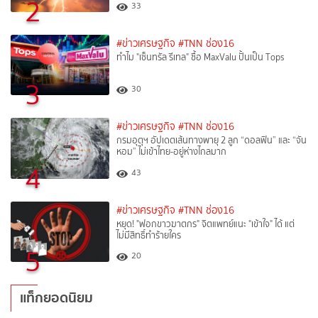
2
33
#ข่าวเศรษฐกิจ
#TNN ช่อง16
ทำไม "เซ็นทรัล รีเทล" ซื้อ MaxValu ปั้นเป็น Tops
3
30
#ข่าวเศรษฐกิจ
#TNN ช่อง16
กรมอุตุฯ อัปเดตเส้นทางพายุ 2 ลูก “ดอลฟิน” และ “จัน
หอม” ไม่เข้าไทย-อยู่ห่างไกลมาก
4
43
#ข่าวเศรษฐกิจ
#TNN ช่อง16
หยุด! "ฟอกขาวฆาตกร" จิตแพทย์แนะ "เข้าใจ" ได้ แต่
ไม่มีสิทธิ์ทำร้ายใคร
5
20
แท็กยอดนิยม