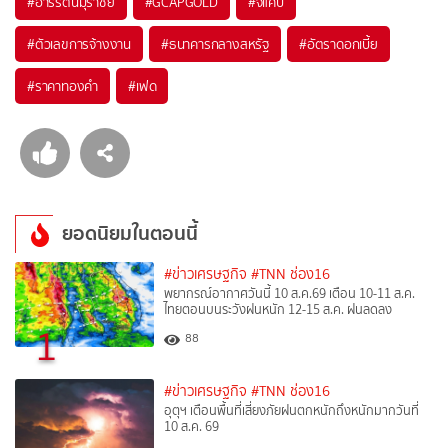
#
อารีรัตน์มุราชัย
#
GCAPGOLD
#
จีแคป
#
ตัวเลขการจ้างงาน
#
ธนาคารกลางสหรัฐ
#
อัตราดอกเบี้ย
#
ราคาทองคำ
#
เฟด
ยอดนิยมในตอนนี้
#ข่าวเศรษฐกิจ
#TNN ช่อง16
พยากรณ์อากาศวันนี้ 10 ส.ค.69 เตือน 10-11 ส.ค.
ไทยตอนบนระวังฝนหนัก 12-15 ส.ค. ฝนลดลง
1
88
#ข่าวเศรษฐกิจ
#TNN ช่อง16
อุตุฯ เตือนพื้นที่เสี่ยงภัยฝนตกหนักถึงหนักมากวันที่
10 ส.ค. 69