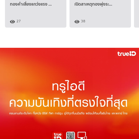
ทองคำเสี่ยงแกว่งแรง …
เปิดสาเหตุทองพุ่งระ…
27
38