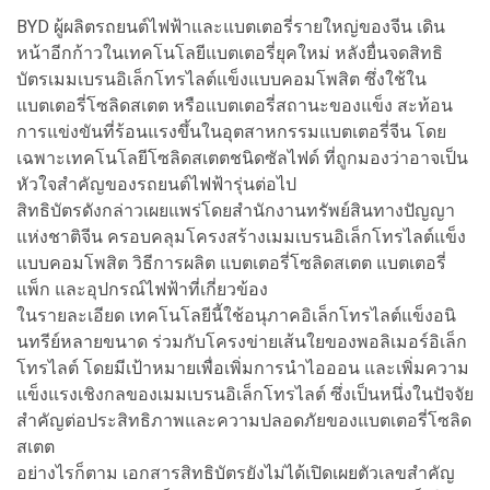
BYD ผู้ผลิตรถยนต์ไฟฟ้าและแบตเตอรี่รายใหญ่ของจีน เดิน
หน้าอีกก้าวในเทคโนโลยีแบตเตอรี่ยุคใหม่ หลังยื่นจดสิทธิ
บัตรเมมเบรนอิเล็กโทรไลต์แข็งแบบคอมโพสิต ซึ่งใช้ใน
แบตเตอรี่โซลิดสเตต หรือแบตเตอรี่สถานะของแข็ง สะท้อน
การแข่งขันที่ร้อนแรงขึ้นในอุตสาหกรรมแบตเตอรี่จีน โดย
เฉพาะเทคโนโลยีโซลิดสเตตชนิดซัลไฟด์ ที่ถูกมองว่าอาจเป็น
หัวใจสำคัญของรถยนต์ไฟฟ้ารุ่นต่อไป
สิทธิบัตรดังกล่าวเผยแพร่โดยสำนักงานทรัพย์สินทางปัญญา
แห่งชาติจีน ครอบคลุมโครงสร้างเมมเบรนอิเล็กโทรไลต์แข็ง
แบบคอมโพสิต วิธีการผลิต แบตเตอรี่โซลิดสเตต แบตเตอรี่
แพ็ก และอุปกรณ์ไฟฟ้าที่เกี่ยวข้อง
ในรายละเอียด เทคโนโลยีนี้ใช้อนุภาคอิเล็กโทรไลต์แข็งอนิ
นทรีย์หลายขนาด ร่วมกับโครงข่ายเส้นใยของพอลิเมอร์อิเล็ก
โทรไลต์ โดยมีเป้าหมายเพื่อเพิ่มการนำไอออน และเพิ่มความ
แข็งแรงเชิงกลของเมมเบรนอิเล็กโทรไลต์ ซึ่งเป็นหนึ่งในปัจจัย
สำคัญต่อประสิทธิภาพและความปลอดภัยของแบตเตอรี่โซลิด
สเตต
อย่างไรก็ตาม เอกสารสิทธิบัตรยังไม่ได้เปิดเผยตัวเลขสำคัญ