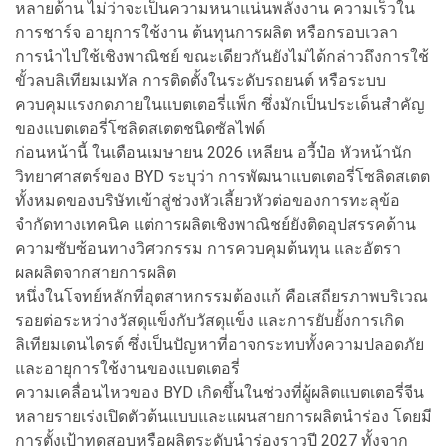
หลายด้าน ไม่ว่าจะเป็นความหนาแน่นพลังงาน ความเร็วใน
การชาร์จ อายุการใช้งาน ต้นทุนการผลิต หรือกรอบเวลา
การนำไปใช้เชิงพาณิชย์ ขณะเดียวกันยังไม่ได้กล่าวถึงการใช้
ขั้วลบลิเทียมเมทัล การติดตั้งในระดับรถยนต์ หรือระบบ
ควบคุมแรงกดภายในแบตเตอรี่แพ็ก ซึ่งมักเป็นประเด็นสำคัญ
ของแบตเตอรี่โซลิดสเตตชนิดซัลไฟด์
ก่อนหน้านี้ ในเดือนเมษายน 2026 เหลียน อวี้ป๋อ หัวหน้านัก
วิทยาศาสตร์ของ BYD ระบุว่า การพัฒนาแบตเตอรี่โซลิดสเตต
ทั้งหมดของบริษัทเข้าสู่ช่วงหัวเลี้ยวหัวต่อของการทะลุข้อ
จำกัดทางเทคนิค แต่การผลิตเชิงพาณิชย์ยังติดอุปสรรคด้าน
ความซับซ้อนทางวิศวกรรม การควบคุมต้นทุน และอัตรา
ผลผลิตจากสายการผลิต
หนึ่งในโจทย์หลักที่อุตสาหกรรมต้องแก้ คือเสถียรภาพบริเวณ
รอยต่อระหว่างวัสดุแข็งกับวัสดุแข็ง และการยับยั้งการเกิด
ลิเทียมเดนไดรต์ ซึ่งเป็นปัญหาที่อาจกระทบทั้งความปลอดภัย
และอายุการใช้งานของแบตเตอรี่
ความเคลื่อนไหวของ BYD เกิดขึ้นในช่วงที่ผู้ผลิตแบตเตอรี่จีน
หลายรายเร่งเปิดตัวต้นแบบและแผนสายการผลิตนำร่อง โดยมี
การตั้งเป้าทดสอบหรือผลิตระดับนำร่องราวปี 2027 ทั้งจาก