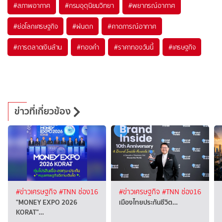
#
สภาพอากาศ
#
กรมอุตุนิยมวิทยา
#
พยากรณ์อากาศ
#
ย่อโลกเศรษฐกิจ
#
ฝนตก
#
คาดการณ์อากาศ
#
การตลาดเงินล้าน
#
ทองคำ
#
ราคาทองวันนี้
#
เศรษฐกิจ
ข่าวที่เกี่ยวข้อง
#ข่าวเศรษฐกิจ
#TNN ช่อง16
#ข่าวเศรษฐกิจ
#TNN ช่อง16
"MONEY EXPO 2026
เมืองไทยประกันชีวิต…
KORAT"…