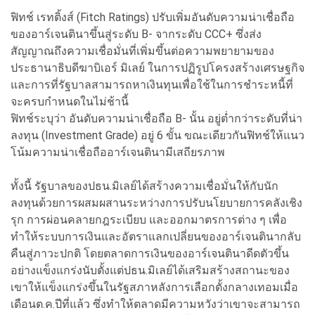
ฟิทช์ เรทติ้งส์ (Fitch Ratings) ปรับเพิ่มอันดับความน่าเชื่อถือ
ของอาร์เจนตินาขึ้นสู่ระดับ B- จากระดับ CCC+ ซึ่งส่ง
สัญญาณถึงความเชื่อมั่นที่เพิ่มขึ้นต่อความพยายามของ
ประธานาธิบดีฆาบิเอร์ มิเลย์ ในการปฏิรูปโครงสร้างเศรษฐกิจ
และการที่รัฐบาลสามารถหาเงินทุนเพื่อใช้ในการชำระหนี้ที่
จะครบกำหนดในไม่ช้านี้
ฟิทช์ระบุว่า อันดับความน่าเชื่อถือ B- นั้น อยู่ต่ำกว่าระดับที่น่า
ลงทุน (Investment Grade) อยู่ 6 ขั้น ขณะเดียวกันฟิทช์ให้แนว
โน้มความน่าเชื่อถืออาร์เจนตินามีเสถียรภาพ
ทั้งนี้ รัฐบาลของปธน.มิเลย์ได้สร้างความเชื่อมั่นให้กับนัก
ลงทุนด้วยการผสมผสานระหว่างการปรับนโยบายการคลังเชิง
รุก การผ่อนคลายกฎระเบียบ และออกมาตรการต่าง ๆ เพื่อ
ทำให้ระบบการเงินและอัตราแลกเปลี่ยนของอาร์เจนตินากลับ
คืนสู่ภาวะปกติ โดยตลาดการเงินของอาร์เจนตินาดีดตัวขึ้น
อย่างแข็งแกร่งนับตั้งแต่ปธน.มิเลย์ได้เสริมสร้างสถานะของ
เขาให้แข็งแกร่งขึ้นในรัฐสภาหลังการเลือกตั้งกลางเทอมเมื่อ
เดือนต.ค.ปีที่แล้ว ซึ่งทำให้ตลาดมีความหวังว่าเขาจะสามารถ