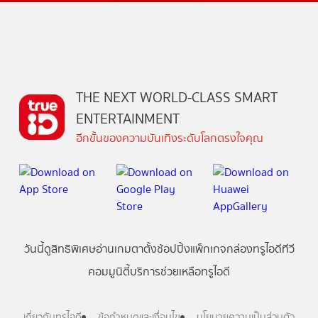
THE NEXT WORLD-CLASS SMART
ENTERTAINMENT
อีกขั้นของความบันเทิงระดับโลกตรงใจคุณ
วันนี้
ดู
สิทธิพิเศษ
อ่าน
เกม
ตาตั้ง
ช้อปปิ้ง
แพ็กเกจ
กล่องทรูไอดีทีวี
คอมมูนิตี้
บริการช่วยเหลือทรูไอดี
เกี่ยวกับทรูไอดี
ข้อกำหนดและเงื่อนไข
นโยบายความเป็นส่วนตัว