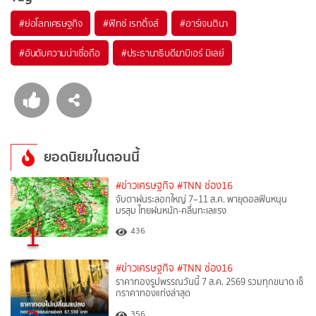
#
ย่อโลกเศรษฐกิจ
#
ฟิทช์ เรทติ้งส์
#
อาร์เจนตินา
#
อันดับความน่าเชื่อถือ
#
ประธานาธิบดีฆาบิเอร์ มิเลย์
ยอดนิยมในตอนนี้
#ข่าวเศรษฐกิจ
#TNN ช่อง16
จับตาฝนระลอกใหญ่ 7–11 ส.ค. พายุดอลฟินหนุน
มรสุม ไทยฝนหนัก-คลื่นทะเลแรง
1
436
#ข่าวเศรษฐกิจ
#TNN ช่อง16
ราคาทองรูปพรรณวันนี้ 7 ส.ค. 2569 รวมทุกขนาด เช็
กราคาทองแท่งล่าสุด
356