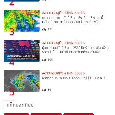
2
#ข่าวเศรษฐกิจ
#TNN ช่อง16
พยากรณ์อากาศวันนี้ 7 ส.ค.69 เตือน 7-9 ส.ค.นี้
เหนือ–อีสาน–ตะวันออก เสี่ยงน้ำท่วมฉับพลัน
3
121
#ข่าวเศรษฐกิจ
#TNN ช่อง16
หุ้นดาวโจนส์วันนี้ 7 ส.ค. 2569 ปิดร่วงแรง 464.02 จุด
ราคาน้ำมันปรับตัวขึ้นตลาดวิตกกังวลเงินเฟ้อ
4
108
#ข่าวเศรษฐกิจ
#TNN ช่อง16
พายุลูกที่ 15 “จันหอม” จ่อถล่ม “ญี่ปุ่น” 11 ส.ค.นี้
5
86
แท็กยอดนิยม