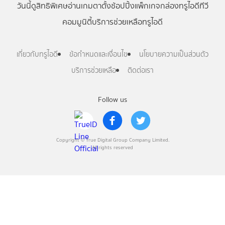
วันนี้
ดู
สิทธิพิเศษ
อ่าน
เกม
ตาตั้ง
ช้อปปิ้ง
แพ็กเกจ
กล่องทรูไอดีทีวี
คอมมูนิตี้
บริการช่วยเหลือทรูไอดี
เกี่ยวกับทรูไอดี
ข้อกำหนดและเงื่อนไข
นโยบายความเป็นส่วนตัว
บริการช่วยเหลือ
ติดต่อเรา
Follow us
Copyright © True Digital Group Company Limited.
All rights reserved