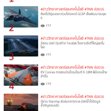
#ข่าววิทยาศาสตร์และเทคโนโลยี
#TNN ช่อง16
สิงคโปร์ซุ่มเจรจาร่วมโปรเจกต์ GCAP เล็งพัฒนารบยุค
6
2
152
#ข่าววิทยาศาสตร์และเทคโนโลยี
#TNN ช่อง16
อีลอน มัสก์ ทุ่มสร้าง Terafab โรงงานชิปที่ใหญ่สุดใน
โลก
3
152
#ข่าววิทยาศาสตร์และเทคโนโลยี
#TNN ช่อง16
RV Connex ทดสอบบินโดรนโจมตี K-18M ฝีมือคนไทย
สำเร็จ
4
134
#ข่าววิทยาศาสตร์และเทคโนโลยี
#TNN ช่อง16
กู้ยาน Starship ส่อล่มกลางทะเล มัสก์ย้ำได้ข้อมูล
สำคัญครบแล้ว