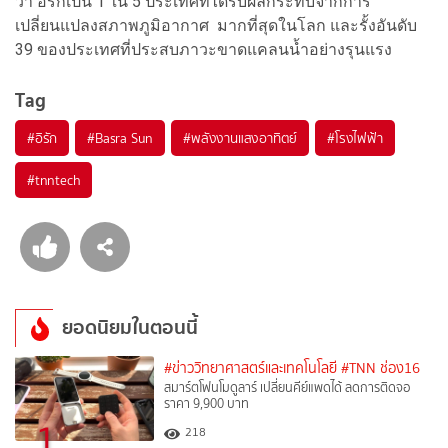
ว่า อิรักเป็น 1 ใน 5 ประเทศที่ได้รับผลกระทบจากการ
เปลี่ยนแปลงสภาพภูมิอากาศ มากที่สุดในโลก และรั้งอันดับ
39 ของประเทศที่ประสบภาวะขาดแคลนน้ำอย่างรุนแรง
Tag
#
อิรัก
#
Basra Sun
#
พลังงานแสงอาทิตย์
#
โรงไฟฟ้า
#
tnntech
ยอดนิยมในตอนนี้
#ข่าววิทยาศาสตร์และเทคโนโลยี
#TNN ช่อง16
สมาร์ตโฟนโมดูลาร์ เปลี่ยนคีย์แพดได้ ลดการติดจอ
ราคา 9,900 บาท
1
218