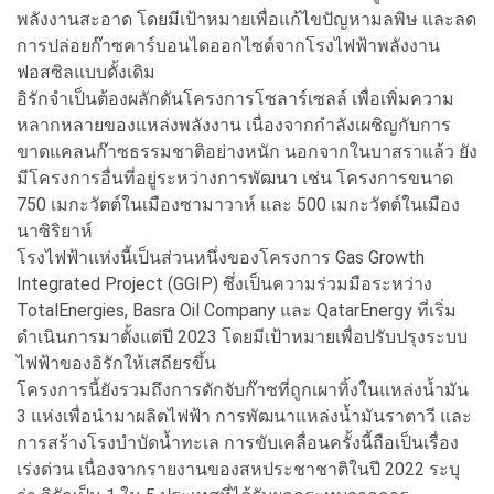
พลังงานสะอาด โดยมีเป้าหมายเพื่อแก้ไขปัญหามลพิษ และลด
การปล่อยก๊าซคาร์บอนไดออกไซด์จากโรงไฟฟ้าพลังงาน
ฟอสซิลแบบดั้งเดิม
อิรักจำเป็นต้องผลักดันโครงการโซลาร์เซลล์ เพื่อเพิ่มความ
หลากหลายของแหล่งพลังงาน เนื่องจากกำลังเผชิญกับการ
ขาดแคลนก๊าซธรรมชาติอย่างหนัก นอกจากในบาสราแล้ว ยัง
มีโครงการอื่นที่อยู่ระหว่างการพัฒนา เช่น โครงการขนาด
750 เมกะวัตต์ในเมืองซามาวาห์ และ 500 เมกะวัตต์ในเมือง
นาซิริยาห์
โรงไฟฟ้าแห่งนี้เป็นส่วนหนึ่งของโครงการ Gas Growth
Integrated Project (GGIP) ซึ่งเป็นความร่วมมือระหว่าง
TotalEnergies, Basra Oil Company และ QatarEnergy ที่เริ่ม
ดำเนินการมาตั้งแต่ปี 2023 โดยมีเป้าหมายเพื่อปรับปรุงระบบ
ไฟฟ้าของอิรักให้เสถียรขึ้น
โครงการนี้ยังรวมถึงการดักจับก๊าซที่ถูกเผาทิ้งในแหล่งน้ำมัน
3 แห่งเพื่อนำมาผลิตไฟฟ้า การพัฒนาแหล่งน้ำมันราตาวี และ
การสร้างโรงบำบัดน้ำทะเล การขับเคลื่อนครั้งนี้ถือเป็นเรื่อง
เร่งด่วน เนื่องจากรายงานของสหประชาชาติในปี 2022 ระบุ