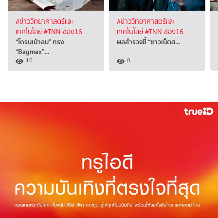
#ข่าววิทยาศาสตร์และ
#ข่าววิทยาศาสตร์และ
เทคโนโลยี
#TNN ช่อง16
เทคโนโลยี
#TNN ช่อง16
“โดรนเป่าลม” ทรง
ผลสำรวจชี้ “ชาวเน็ตส…
“Baymax”…
10
8