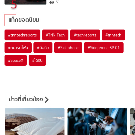
5
51
แท็กยอดนิยม
#
tnntechreports
#
TNN Tech
#
techreports
#
tnntech
#
สมาร์ตโฟน
#
มือถือ
#
Sidephone
#
Sidephone SP-01
#
SpaceX
#
โดรน
ข่าวที่เกี่ยวข้อง