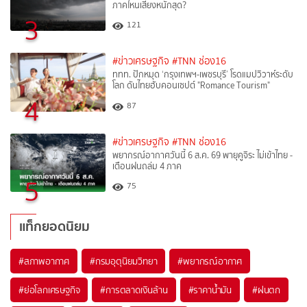
ภาคไหนเสี่ยงหนักสุด?
3
121
#ข่าวเศรษฐกิจ
#TNN ช่อง16
ททท. ปักหมุด ‘กรุงเทพฯ-เพชรบุรี’ โรดแมปวิวาห์ระดับ
โลก ดันไทยฮับคอนเซปต์ "Romance Tourism"
4
87
#ข่าวเศรษฐกิจ
#TNN ช่อง16
พยากรณ์อากาศวันนี้ 6 ส.ค. 69 พายุคูจิระ ไม่เข้าไทย -
เตือนฝนถล่ม 4 ภาค
5
75
แท็กยอดนิยม
#
สภาพอากาศ
#
กรมอุตุนิยมวิทยา
#
พยากรณ์อากาศ
#
ย่อโลกเศรษฐกิจ
#
การตลาดเงินล้าน
#
ราคาน้ำมัน
#
ฝนตก