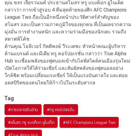
คุณ ขจร เจียรวนนท์ ประธานสโมสร ทรู แบงค็อก ยูไนเต็ด
กล่าวว่า การเข้าสู่รอบ 4 ทีมสุดท้ายของศึก AFC Champions
League Two ถือเป็นอีกหนึ่งหน้าประวัติศาสร์สำคัญของ
สโมสร และเป็นความภาคภูมิใจของทุกคน ที่เป็นผลจากความ
มุ่งมั่น การทำงานหนัก และความร่วมมือของนักเตะ รวมถึง
สตาฟฟ์โค้ช
ด้านคุณ โอลิเวอร์ กิตติพงษ์ วีระเตชะ หัวหน้าคณะผู้บริหาร
ด้านแบรนด์ และมีเดีย ทรู คอร์ปอเรชั่น กล่าวว่า True Alpha
Hub จะเชื่อมพลังของฟุตบอลเข้ากับไลฟ์สไตล์คนเมืองรุ่นใหม่
เปิดโอกาสให้ได้ร่วมเชียร์ และสัมผัสพลังของฟุตบอลอย่าง
ใกล้ชิด พร้อมเปลี่ยนแรงเชียร์ ให้เป็นแรงบันดาลใจ และต่อย
อดสปิริตของคนไทยให้ก้าวไปในระดับสากล
Tag
#
การตลาดเงินล้าน
#
ทรู คอร์ปอเรชั่น
#
สโมสร ทรู แบงค็อก ยูไนเต็ด
#
AFC Champions League Two
#
True Alpha Hub