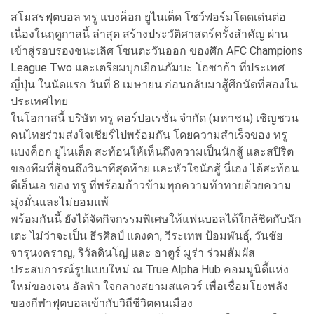
สโมสรฟุตบอล ทรู แบงค็อก ยูไนเต็ด โชว์ฟอร์มโดดเด่นต่อ
เนื่องในฤดูกาลนี้ ล่าสุด สร้างประวัติศาสตร์ครั้งสำคัญ ผ่าน
เข้าสู่รอบรองชนะเลิศ โซนตะวันออก ของศึก AFC Champions
League Two และเตรียมบุกเยือนกัมบะ โอซาก้า ที่ประเทศ
ญี่ปุ่น ในนัดแรก วันที่ 8 เมษายน ก่อนกลับมาสู้ศึกนัดที่สองใน
ประเทศไทย
ในโอกาสนี้ บริษัท ทรู คอร์ปอเรชั่น จำกัด (มหาชน) เชิญชวน
คนไทยร่วมส่งใจเชียร์ไปพร้อมกัน โดยความสำเร็จของ ทรู
แบงค็อก ยูไนเต็ด สะท้อนให้เห็นถึงความเป็นนักสู้ และสปิริต
ของทีมที่สู้จนถึงวินาทีสุดท้าย และหัวใจนักสู้ นี่เอง ได้สะท้อน
ดีเอ็นเอ ของ ทรู ที่พร้อมก้าวข้ามทุกความท้าทายด้วยความ
มุ่งมั่นและไม่ยอมแพ้
พร้อมกันนี้ ยังได้จัดกิจกรรมพิเศษให้แฟนบอลได้ใกล้ชิดกับนัก
เตะ ไม่ว่าจะเป็น ธีรศิลป์ แดงดา, วีระเทพ ป้อมพันธุ์, วันชัย
จารุนงคราญ, ริวัลดินโญ่ และ อาตูร์ มูร่า ร่วมสัมผัส
ประสบการณ์รูปแบบใหม่ ณ True Alpha Hub คอมมูนิตี้แห่ง
ใหม่ของเจน อัลฟ่า ใจกลางสยามสแควร์ เพื่อเชื่อมโยงพลัง
ของกีฬาฟุตบอลเข้ากับวิถีชีวิตคนเมือง