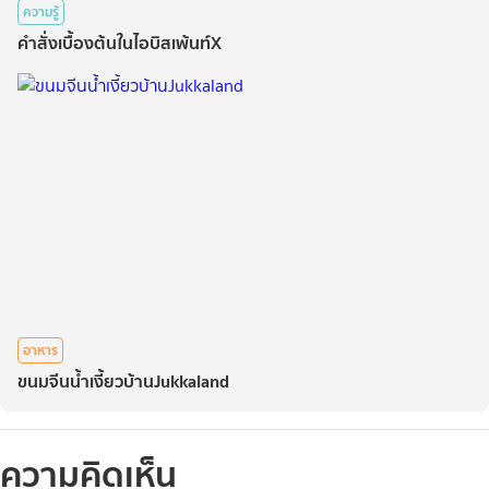
ความรู้
คำสั่งเบื้องต้นในไอบิสเพ้นท์X
อาหาร
ขนมจีนน้ำเงี้ยวบ้านJukkaland
ความคิดเห็น