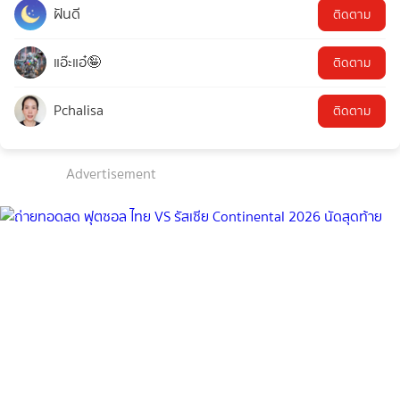
ฝันดี
ติดตาม
แอ๊ะแอ๋🤪
ติดตาม
Pchalisa
ติดตาม
Advertisement