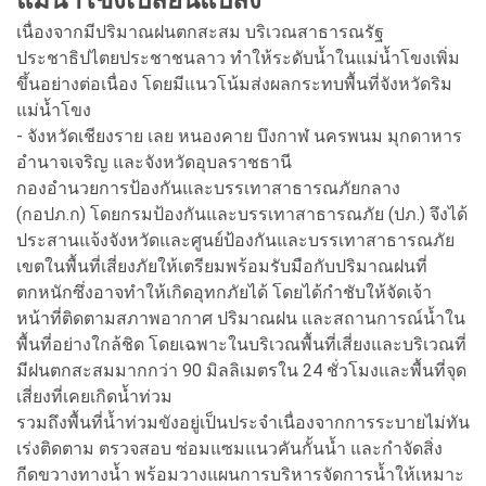
เนื่องจากมีปริมาณฝนตกสะสม บริเวณสาธารณรัฐ
ประชาธิปไตยประชาชนลาว ทำให้ระดับน้ำในแม่น้ำโขงเพิ่ม
ขึ้นอย่างต่อเนื่อง โดยมีแนวโน้มส่งผลกระทบพื้นที่จังหวัดริม
แม่น้ำโขง
- จังหวัดเชียงราย เลย หนองคาย บึงกาฬ นครพนม มุกดาหาร
อำนาจเจริญ และจังหวัดอุบลราชธานี
กองอำนวยการป้องกันและบรรเทาสาธารณภัยกลาง
(กอปภ.ก) โดยกรมป้องกันและบรรเทาสาธารณภัย (ปภ.) จึงได้
ประสานแจ้งจังหวัดและศูนย์ป้องกันและบรรเทาสาธารณภัย
เขตในพื้นที่เสี่ยงภัยให้เตรียมพร้อมรับมือกับปริมาณฝนที่
ตกหนักซึ่งอาจทำให้เกิดอุทกภัยได้ โดยได้กำชับให้จัดเจ้า
หน้าที่ติดตามสภาพอากาศ ปริมาณฝน และสถานการณ์น้ำใน
พื้นที่อย่างใกล้ชิด โดยเฉพาะในบริเวณพื้นที่เสี่ยงและบริเวณที่
มีฝนตกสะสมมากกว่า 90 มิลลิเมตรใน 24 ชั่วโมงและพื้นที่จุด
เสี่ยงที่เคยเกิดน้ำท่วม
รวมถึงพื้นที่น้ำท่วมขังอยู่เป็นประจำเนื่องจากการระบายไม่ทัน
เร่งติดตาม ตรวจสอบ ซ่อมแซมแนวคันกั้นน้ำ และกำจัดสิ่ง
กีดขวางทางน้ำ พร้อมวางแผนการบริหารจัดการน้ำให้เหมาะ