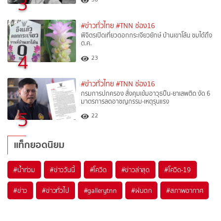
3
#ข่าวทั่วไทย
#TNN ช่อง16
พิจิตรเปิดเที่ยวดอกกระเจียวยักษ์ บ้านเขาโล้น ชมได้ถึง
ต.ค.
4
23
#ข่าวทั่วไทย
#TNN ช่อง16
กรมการปกครอง สั่งคุมเข้มอาวุธปืน-ยาเสพติด งัด 6
มาตรการลดอาชญกรรม-เหตุรุนแรง
5
22
แท็กยอดนิยม
#
น้ำท่วม
#
ข่าววันนี้
#
โควิด
#
ข่าวล่าสุด
#
โควิด-19
#
ข่าว
#
ข่าวทั่วไป
#
gallerytnn
#
ฝนตก
#
สภาพอากาศ