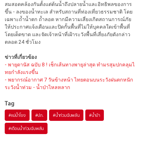
สมสอดคล้องกันตั้งแต่ต้นน้ำถึงปลายน้ำและอิทธิพลของการ
ขึ้น - ลงของน้ำทะเล สำหรับสถานที่ท่องเที่ยวธรรมชาติ โดย
เฉพาะถ้ำน้ำตก ถ้ำลอด หากมีความเสี่ยงเกิดสถานการณ์ภัย
ให้ประกาศแจ้งเตือนและปิดกั้นพื้นที่ไม่ให้บุคคลใดเข้าพื้นที่
โดยเด็ดขาด และจัดเจ้าหน้าที่เฝ้าระวังพื้นที่เสี่ยงภัยดังกล่าว
ตลอด 24 ชั่วโมง
ข่าวที่เกี่ยวข้อง
- พายุดานัส ฉบับ 8 ! เช็กเส้นทางพายุล่าสุด ทำมรสุมปกคลุมไ
ทยกำลังแรงขึ้น
- พยากรณ์อากาศ 7 วันข้างหน้า ไทยตอนบนระวังฝนตกหนัก
ระวังน้ำท่วม - น้ำป่าไหลหลาก
Tag
#
แม่น้ำโขง
#
ปภ.
#
น้ำท่วมฉับพลัน
#
น้ำป่า
#
เตือนน้ำท่วมฉับพลัน