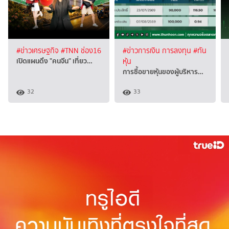
#ข่าวเศรษฐกิจ
#TNN ช่อง16
#ข่าวการเงิน การลงทุน
#ทัน
เปิดแผนดึง "คนจีน" เที่ยว…
หุ้น
การซื้อขายหุ้นของผู้บริหาร…
32
33