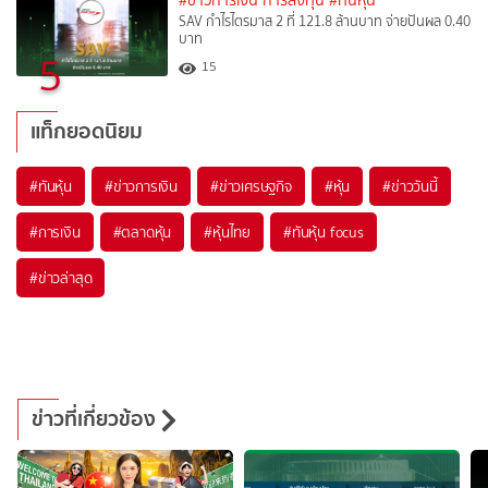
#ข่าวการเงิน การลงทุน
#ทันหุ้น
SAV กำไรไตรมาส 2 ที่ 121.8 ล้านบาท จ่ายปันผล 0.40
บาท
5
15
แท็กยอดนิยม
#
ทันหุ้น
#
ข่าวการเงิน
#
ข่าวเศรษฐกิจ
#
หุ้น
#
ข่าววันนี้
#
การเงิน
#
ตลาดหุ้น
#
หุ้นไทย
#
ทันหุ้น focus
#
ข่าวล่าสุด
ข่าวที่เกี่ยวข้อง