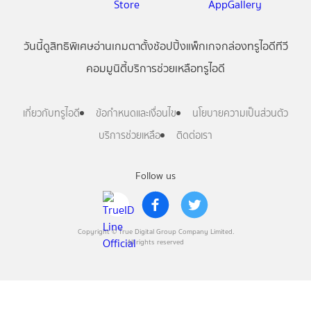
วันนี้
ดู
สิทธิพิเศษ
อ่าน
เกม
ตาตั้ง
ช้อปปิ้ง
แพ็กเกจ
กล่องทรูไอดีทีวี
คอมมูนิตี้
บริการช่วยเหลือทรูไอดี
เกี่ยวกับทรูไอดี
ข้อกำหนดและเงื่อนไข
นโยบายความเป็นส่วนตัว
บริการช่วยเหลือ
ติดต่อเรา
Follow us
Copyright © True Digital Group Company Limited.
All rights reserved