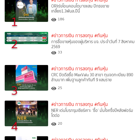
#ข่าวการเงิน การลงทุน
#ทันหุ้น
ORIเร่งโอนคอนโดบางแสน ปักธงขาย
เกลี้ยง1.3พันล.ปีนี้
1
186
#ข่าวการเงิน การลงทุน
#ทันหุ้น
2
การซื้อขายหุ้นของผู้บริหาร บจ. ประจำวันที่ 7 สิงหาคม
2569
33
#ข่าวการเงิน การลงทุน
#ทันหุ้น
CRC ปิดดีลซื้อ MaxValu 30 สาขา ทุนจดทะเบียน 890
ล้านบาท เพิ่มฐานลูกค้าทันที 9 แสนราย
3
25
#ข่าวการเงิน การลงทุน
#ทันหุ้น
NER เด่นโบรกรุมเชียร์เคาะ ‘ซื้อ’ มั่นใจครึ่งปีหลังฟอร์ม
โตต่อ
4
20