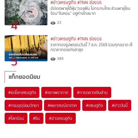
#ข่าวเศรษฐกิจ
#TNN ช่อง16
อัปเดตพายุไต้ฝุ่น"ดอลฟิน ไม่กระทบไทย ส่วนพายุโซน
ร้อน"จันหอม” อยู่ห่างไกลมาก
4
23
#ข่าวเศรษฐกิจ
#TNN ช่อง16
ราคาทองรูปพรรณวันนี้ 7 ส.ค. 2569 รวมทุกขนาด เช็
กราคาทองแท่งล่าสุด
5
389
แท็กยอดนิยม
#
ย่อโลกเศรษฐกิจ
#
สภาพอากาศ
#
การตลาดเงินล้าน
#
กรมอุตุนิยมวิทยา
#
พยากรณ์อากาศ
#
เศรษฐกิจ
#
ข่าววันนี้
#
โลกร้อน
#
จีน
#
ข่าวเศรษฐกิจ