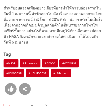
สำหรับอุปสรรคเพียงอย่างเดียวที่อาจทำให้การปล่อยจรวดใน
วันที่ 1 เมษายนนี้ ล่าช้าออกไป คือ เรื่องของสภาพอากาศ โดย
ทีมงานคาดการณ์ว่ามีโอกาส 20% ที่สภาพอากาศจะไม่เป็นใจ
เนื่องจากอาจเกิดเมฆคิวมูลัสก่อตัวในชั้นบรรยากาศโทรโพ
สเฟียร์ชั้นล่าง อย่างไรก็ตาม หากมีเหตุให้ต้องเลื่อนการปล่อย
ตัว NASA ยังคงมีกรอบเวลาสำรองให้ดำเนินการได้ไปจนถึง
วันที่ 6 เมษายน
Tag
#
NASA
#
Artemis 2
#
อวกาศ
#
ดวงจันทร์
#
ข่าวอวกาศ
#
นักบินอวกาศ
#
TNN Tech