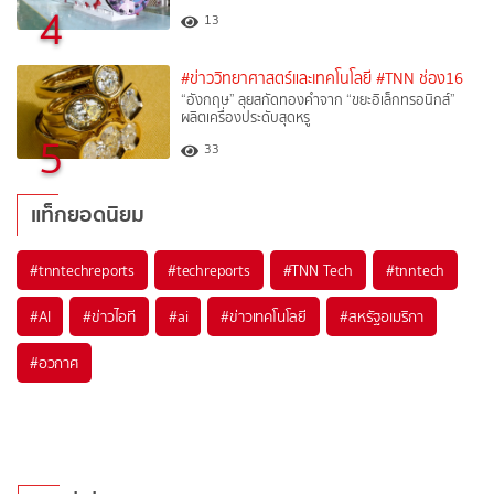
4
13
#ข่าววิทยาศาสตร์และเทคโนโลยี
#TNN ช่อง16
“อังกฤษ” ลุยสกัดทองคำจาก “ขยะอิเล็กทรอนิกส์”
ผลิตเครื่องประดับสุดหรู
5
33
แท็กยอดนิยม
#
tnntechreports
#
techreports
#
TNN Tech
#
tnntech
#
AI
#
ข่าวไอที
#
ai
#
ข่าวเทคโนโลยี
#
สหรัฐอเมริกา
#
อวกาศ