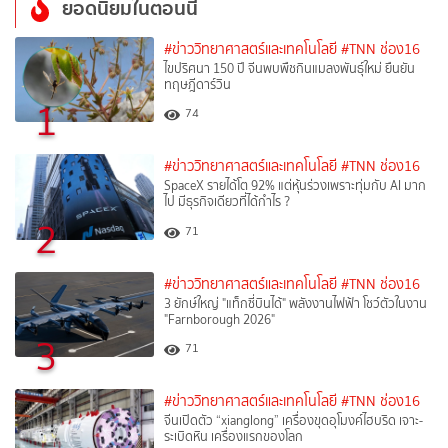
ยอดนิยมในตอนนี้
#ข่าววิทยาศาสตร์และเทคโนโลยี
#TNN ช่อง16
ไขปริศนา 150 ปี จีนพบพืชกินแมลงพันธุ์ใหม่ ยืนยัน
ทฤษฎีดาร์วิน
1
74
#ข่าววิทยาศาสตร์และเทคโนโลยี
#TNN ช่อง16
SpaceX รายได้โต 92% แต่หุ้นร่วงเพราะทุ่มกับ AI มาก
ไป มีธุรกิจเดียวที่ได้กำไร ?
2
71
#ข่าววิทยาศาสตร์และเทคโนโลยี
#TNN ช่อง16
3 ยักษ์ใหญ่ "แท็กซี่บินได้" พลังงานไฟฟ้า โชว์ตัวในงาน
"Farnborough 2026"
3
71
#ข่าววิทยาศาสตร์และเทคโนโลยี
#TNN ช่อง16
จีนเปิดตัว “xianglong” เครื่องขุดอุโมงค์ไฮบริด เจาะ-
ระเบิดหิน เครื่องแรกของโลก