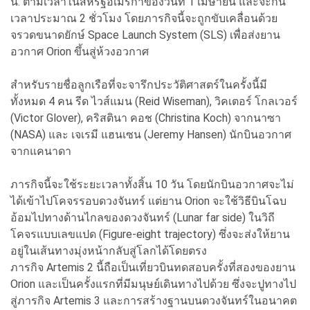
น. ตามเวลาในสหรัฐอเมริกาของวันที่ 1 เมษายน และจะกิน
เวลาประมาณ 2 ชั่วโมง โดยภารกิจนี้จะถูกขับเคลื่อนด้วย
จรวดขนาดยักษ์ Space Launch System (SLS) เพื่อส่งยาน
อวกาศ Orion ขึ้นสู่ห้วงอวกาศ
สำหรับรายชื่อลูกเรือที่จะจารึกประวัติศาสตร์ในครั้งนี้มี
ทั้งหมด 4 คน รีด ไวส์แมน (Reid Wiseman), วิคเตอร์ โกลเวอร์
(Victor Glover), คริสตินา คอช (Christina Koch) จากนาซา
(NASA) และ เจเรมี แฮนเซน (Jeremy Hansen) นักบินอวกาศ
จากแคนาดา
ภารกิจนี้จะใช้ระยะเวลาทั้งสิ้น 10 วัน โดยนักบินอวกาศจะไม่
ได้เข้าไปโคจรรอบดวงจันทร์ แต่ยาน Orion จะใช้วิธีบินโฉบ
อ้อมไปทางด้านไกลของดวงจันทร์ (Lunar far side) ในวิถี
โคจรแบบเลขแปด (Figure-eight trajectory) ซึ่งจะส่งให้ยาน
อยู่ในเส้นทางมุ่งหน้ากลับสู่โลกได้โดยตรง
ภารกิจ Artemis 2 นี้ถือเป็นเที่ยวบินทดสอบครั้งที่สองของยาน
Orion และเป็นครั้งแรกที่มีมนุษย์เดินทางไปด้วย ซึ่งจะปูทางไป
สู่ภารกิจ Artemis 3 และการสร้างฐานบนดวงจันทร์ในอนาคต