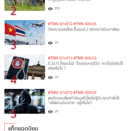
2
291
#TNN เจาะข่าว
#TNN ช่อง16
เวียดนามแซงไทย ขึ้นเบอร์ 2 ตลาดการบินอาเซียน
3
19
#TNN เจาะข่าว
#TNN ช่อง16
ปี 2571 ไทยจะไม่มี “โทษประหารชีวิต” หากไม่บังคับใช้
จริงหรือไม่ ?​
4
19
#TNN เจาะข่าว
#TNN ช่อง16
พฤติกรรมเสี่ยงทำข้อมูลรั่วไหลไม่รู้ตัว คุณกำลังใช้
“รหัสผ่านอันตราย” อยู่หรือไม่?
5
18
แท็กยอดนิยม