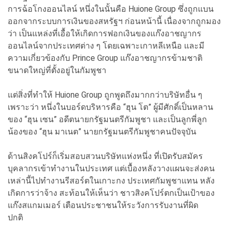
การฉ้อโกงออนไลน์ หนึ่งในนั้นคือ Huione Group ซึ่งถูกแบน
ออกจากระบบการเงินของสหรัฐฯ ก่อนหน้านี้ เนื่องจากถูกมอง
ว่า เป็นแหล่งที่เอื้อให้เกิดการฟอกเงินของแก๊งอาชญากร
ออนไลน์จากประเทศต่าง ๆ โดยเฉพาะเกาหลีเหนือ และมี
ความเกี่ยวข้องกับ Prince Group แก๊งอาชญากรข้ามชาติ
ขนาดใหญ่ที่ตั้งอยู่ในกัมพูชา
แต่สิ่งที่ทำให้ Huione Group ถูกพูดถึงมากกว่าบริษัทอื่น ๆ
เพราะว่า หนึ่งในบอร์ดบริหารคือ “ฮุน โต” ผู้มีศักดิ์เป็นหลาน
ของ “ฮุน เซน” อดีตนายกรัฐมนตรีกัมพูชา และเป็นลูกพี่ลูก
น้องของ “ฮุน มาเนต” นายกรัฐมนตรีกัมพูชาคนปัจจุบัน
ด้านสิงคโปร์ก็เริ่มสอบสวนบริษัทแห่งหนึ่ง ที่เปิดรับสมัคร
บุคลากรเข้าทำงานในประเทศ แต่เบื้องหลังวางแผนจะส่งคน
เหล่านี้ไปทำงานรีสอร์ตในเกาะกง ประเทศกัมพูชาแทน หลัง
เกิดการว่าจ้าง สะท้อนให้เห็นว่า ชาวสิงคโปร์ตกเป็นเป้าของ
แก๊งสแกมเมอร์ เตือนประชาชนให้ระวังการรับงานที่ผิด
ปกติ