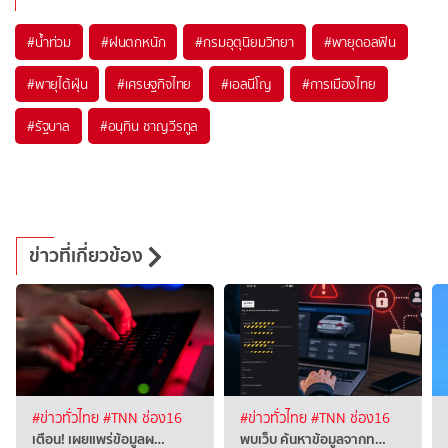
#
น้ำท่วม
#
ฝนตกหนัก
#
กรมอุตุนิยมวิทยา
#
พายุดอลฟิน
#
พายุไต้ฝุ่น
#
เศรษฐกิจไทย
#
เอลนีโญ
#
การเมืองไทย
#
รัฐบาล
#
อนุทิน ชาญวีรกูล
ข่าวที่เกี่ยวข้อง
#ข่าวทั่วไทย
#TNN ช่อง16
#ข่าวทั่วไทย
#TNN ช่อง16
เตือน! เผยแพร่ข้อมูลผ…
พบเว็บ ค้นหาข้อมูลจากท…