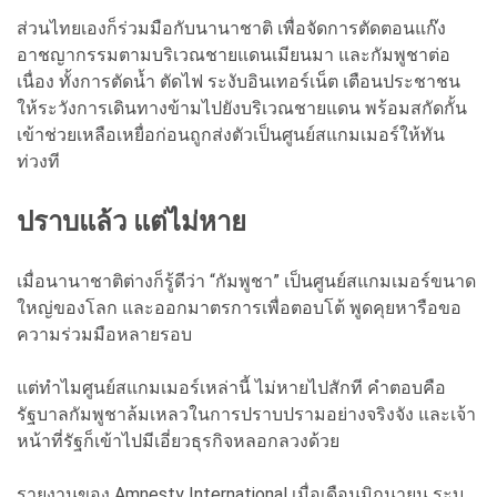
ส่วนไทยเองก็ร่วมมือกับนานาชาติ เพื่อจัดการตัดตอนแก๊ง
อาชญากรรมตามบริเวณชายแดนเมียนมา และกัมพูชาต่อ
เนื่อง ทั้งการตัดน้ำ ตัดไฟ ระงับอินเทอร์เน็ต เตือนประชาชน
ให้ระวังการเดินทางข้ามไปยังบริเวณชายแดน พร้อมสกัดกั้น
เข้าช่วยเหลือเหยื่อก่อนถูกส่งตัวเป็นศูนย์สแกมเมอร์ให้ทัน
ท่วงที
ปราบแล้ว แต่ไม่หาย
เมื่อนานาชาติต่างก็รู้ดีว่า “กัมพูชา” เป็นศูนย์สแกมเมอร์ขนาด
ใหญ่ของโลก และออกมาตรการเพื่อตอบโต้ พูดคุยหารือขอ
ความร่วมมือหลายรอบ
แต่ทำไมศูนย์สแกมเมอร์เหล่านี้ ไม่หายไปสักที คำตอบคือ
รัฐบาลกัมพูชาล้มเหลวในการปราบปรามอย่างจริงจัง และเจ้า
หน้าที่รัฐก็เข้าไปมีเอี่ยวธุรกิจหลอกลวงด้วย
รายงานของ Amnesty International เมื่อเดือนมิถุนายน ระบุ