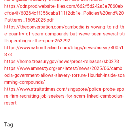
https://cdn.prod.website-files.com/662f5d242a3e7860eb
cfde4f/68264cff356caba111f2db1e_Policies%20and%20
Patterns_16052025.pdf
https://theconversation.com/cambodia-is-vowing-to-rid-th
e-country-of-scam-compounds-but-weve-seen-several-sti
ll-operating-in-the-open-262792
https://www.nationthailand.com/blogs/news/asean/40051
873
https://home.treasury.gov/news/press-releases/sb0278
https://www.amnesty.org/en/latest/news/2025/06/camb
odia-government-allows-slavery-torture-flourish-inside-sca
mming-compounds/
https://www.straitstimes.com/singapore/police-probe-spo
re-firm-recruiting-job-seekers-for-scam-linked-cambodian-
resort
Tag