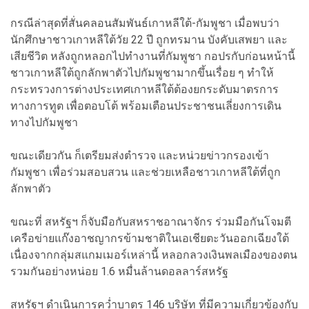
กรณีล่าสุดที่สั่นคลอนสัมพันธ์เกาหลีใต้-กัมพูชา เมื่อพบว่า
นักศึกษาชาวเกาหลีใต้วัย 22 ปี ถูกทรมาน บังคับเสพยา และ
เสียชีวิต หลังถูกหลอกไปทำงานที่กัมพูชา กอปรกับก่อนหน้านี้
ชาวเกาหลีใต้ถูกลักพาตัวไปกัมพูชามากขึ้นเรื่อย ๆ ทำให้
กระทรวงการต่างประเทศเกาหลีใต้ต้องยกระดับมาตรการ
ทางการทูต เพื่อตอบโต้ พร้อมเตือนประชาชนเลี่ยงการเดิน
ทางไปกัมพูชา
ขณะเดียวกัน ก็เตรียมส่งตำรวจ และหน่วยข่าวกรองเข้า
กัมพูชา เพื่อร่วมสอบสวน และช่วยเหลือชาวเกาหลีใต้ที่ถูก
ลักพาตัว
ขณะที่ สหรัฐฯ ก็จับมือกับสหราชอาณาจักร ร่วมมือกันโจมตี
เครือข่ายแก๊งอาชญากรข้ามชาติในเอเชียตะวันออกเฉียงใต้
เนื่องจากกลุ่มสแกมเมอร์เหล่านี้ หลอกลวงเงินพลเมืองของตน
รวมกันอย่างหน่อย 1.6 หมื่นล้านดอลลาร์สหรัฐ
สหรัฐฯ ดำเนินการคว่ำบาตร 146 บริษัท ที่มีความเกี่ยวข้องกับ