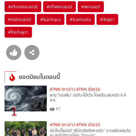
#
แก๊งคอลเซนเตอร์
#
แก๊งสแกมเมอร์
#
สแกมเมอร์
#
คอลเซนเตอร์
#
Scamtopia
#
Scambodia
#
กัมพูชา
#
ไทยกัมพูชา
ยอดนิยมในตอนนี้
#TNN เจาะข่าว
#TNN ช่อง16
พายุ "ดอลฟิน" จ่อจีน-ไต้หวัน ไทยเตือนฝนหนัก 6-9
ส.ค.
1
67
#TNN เจาะข่าว
#TNN ช่อง16
เปิดไทม์ไลน์คดี “พี่น้องรัสเซียหายตัว” จากพลิกแผ่นดิน
หา สู่ปฏิบัติการไล่ล่า "ป๋อง-ธง"