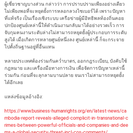
ผู้เชี่ยวชาญบางส่วน กล่าวว่า การปราบปรามเพียงอย่างเดียว
ไม่เพียงพอที่จะหยุดยั้งการหลอกลวงไซเบอร์ได้ เพราะปัญหา
ที่แท้จริง เป็นเรื่องเชิงระบบ เครือข่ายผู้มีอิทธิพลท้องถิ่นคอย
ปกป้องศูนย์เหล่านี้ให้ดำเนินงานกลับมาได้อย่างรวดเร็ว การ
จับกุมคนงานระดับล่างไม่สามารถหยุดยั้งผู้ประกอบการระดับ
สูงได้ เมื่อเกิดการทลายศูนย์หนึ่งลง ศูนย์เหล่านี้ ก็จะกระจาย
ไปตั้งถิ่นฐานอยู่ที่อื่นแทน
หลายประเทศต้องร่วมกันคว่ำบาตร, ออกกฎระเบียบ, บังคับใช้
กฎหมาย และเครื่องมือทางการเงิน เพื่อจัดการปัญหาเหล่านี้
ร่วมกัน ก่อนที่จะลุกลามบานปลาย จนเราไม่สามารถหยุดยั้ง
ได้อีกเลย
แหล่งข้อมูลอ้างอิง:
https://www.business-humanrights.org/en/latest-news/ca
mbodia-report-reveals-alleged-complicit-in-transnational-c
rimes-between-powerful-officials-and-companies-and-dee
ms-a-global-security-threat-incl-cos-comments/