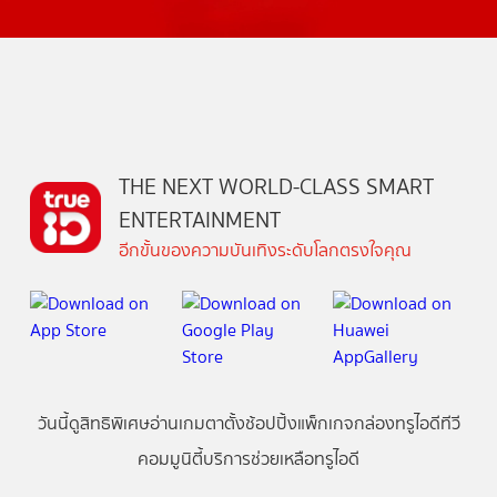
THE NEXT WORLD-CLASS SMART
ENTERTAINMENT
อีกขั้นของความบันเทิงระดับโลกตรงใจคุณ
วันนี้
ดู
สิทธิพิเศษ
อ่าน
เกม
ตาตั้ง
ช้อปปิ้ง
แพ็กเกจ
กล่องทรูไอดีทีวี
คอมมูนิตี้
บริการช่วยเหลือทรูไอดี