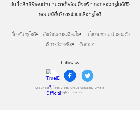
วันนี้
ดู
สิทธิพิเศษ
อ่าน
เกม
ตาตั้ง
ช้อปปิ้ง
แพ็กเกจ
กล่องทรูไอดีทีวี
คอมมูนิตี้
บริการช่วยเหลือทรูไอดี
เกี่ยวกับทรูไอดี
ข้อกำหนดและเงื่อนไข
นโยบายความเป็นส่วนตัว
บริการช่วยเหลือ
ติดต่อเรา
Follow us
Copyright © True Digital Group Company Limited.
All rights reserved