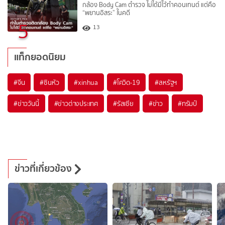
กล้อง Body Cam ตำรวจ ไม่ได้มีไว้ทำคอนเทนต์ แต่คือ
“พยานอิสระ” ในคดี
5
13
แท็กยอดนิยม
#
จีน
#
ซินหัว
#
xinhua
#
โควิด-19
#
สหรัฐฯ
#
ข่าววันนี้
#
ข่าวต่างประเทศ
#
รัสเซีย
#
ข่าว
#
ทรัมป์
ข่าวที่เกี่ยวข้อง