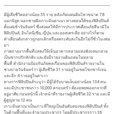
มีผู้เสียชีวิตอย่างน้อย 35 ราย หลังเกิดแผ่นดินไหวขนาด 7.8
แมกนิจูด นอกชายฝั่งเกาะมินดาเนา ทางตอนใต้ของฟิลิปปินส์
ตั้งแต่เช้าวันจันทร์ ซึ่งส่งผลให้มีการประกาศเตือนภัยสึนามิใน
ฟิลิปปินส์, อินโดนีเซีย, ญี่ปุ่น และออสเตรเลีย อย่างไรก็ตาม
คำเตือนดังกล่าวถูกยกเลิกหรือลดระดับลงในอีกไม่กี่ชั่วโมงต่อ
มา
ภาพถ่ายจากพื้นที่แสดงให้เห็นอาคารหลายแห่งพังถล่มกลาย
เป็นซากปรักหักพัง และยังมีรายงานดินถล่มในหลาย
พื้นที่
สำนักงานป้องกันภัยพลเรือนของฟิลิปปินส์รายงานใน
ช่วงบ่ายวันจันทร์ว่า ผู้เสียชีวิต 31 รายอยู่ในเขตโซกซาร์เจน
และอีก 4 รายอยู่ในดาเวา
ทางการฟิลิปปินส์ระบุว่า มีผู้ได้รับบาดเจ็บอย่างน้อย 134 คน
และมีประชาชนราว 10,000 ครอบครัว ต้องอพยพออกจากที่
อยู่อาศัย ก่อนหน้านี้ เจ้าหน้าที่รายงานผู้เสียชีวิต 32 ราย และมี
ผู้สูญหาย 12 คน
เกาะมินดาเนาเป็นเกาะที่ใหญ่เป็นอันดับสองของฟิลิปปินส์ ทั้ง
ในด้านพื้นที่และจำนวนประชากร โดยมีประชากรราว 26