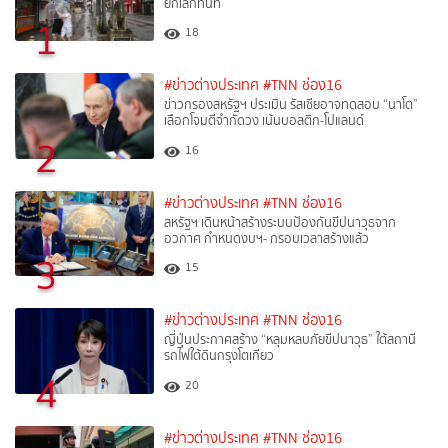
ยกเลิกทันที
1
18
#ข่าวต่างประเทศ
#TNN ช่อง16
ข่าวกรองสหรัฐฯ ประเมิน รัสเซียอาจทดสอบ “นาโต”
เลือกโจมตีจำกัดวง เน้นบอลติก-โปแลนด์
2
16
#ข่าวต่างประเทศ
#TNN ช่อง16
สหรัฐฯ เดินหน้าสร้างระบบป้องกันขีปนาวุธจาก
อวกาศ กำหนดงบฯ- กรอบเวลาสร้างแล้ว
3
15
#ข่าวต่างประเทศ
#TNN ช่อง16
ญี่ปุ่นประกาศสร้าง “หลุมหลบภัยขีปนาวุธ” ใต้สถานี
รถไฟใต้ดินกรุงโตเกียว
4
20
#ข่าวต่างประเทศ
#TNN ช่อง16