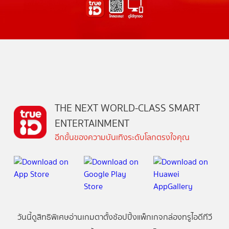
THE NEXT WORLD-CLASS SMART
ENTERTAINMENT
อีกขั้นของความบันเทิงระดับโลกตรงใจคุณ
วันนี้
ดู
สิทธิพิเศษ
อ่าน
เกม
ตาตั้ง
ช้อปปิ้ง
แพ็กเกจ
กล่องทรูไอดีทีวี