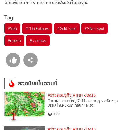
เกี่ยวข้องอย่างรอบคอบก่อนตัดสินใจลงทุน
Tag
#
YLG
#
YLG Futures
#
Gold Spot
#
Silver Spot
#
ทองคำ
#
ราคาทอง
ยอดนิยมในตอนนี้
#ข่าวเศรษฐกิจ
#TNN ช่อง16
จับตาฝนระลอกใหญ่ 7–11 ส.ค. พายุดอลฟินหนุน
มรสุม ไทยฝนหนัก-คลื่นทะเลแรง
1
600
#ข่าวเศรษฐกิจ
#TNN ช่อง16