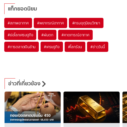
แท็กยอดนิยม
#
สภาพอากาศ
#
พยากรณ์อากาศ
#
กรมอุตุนิยมวิทยา
#
ย่อโลกเศรษฐกิจ
#
ฝนตก
#
คาดการณ์อากาศ
#
การตลาดเงินล้าน
#
เศรษฐกิจ
#
โลกร้อน
#
ข่าววันนี้
ข่าวที่เกี่ยวข้อง