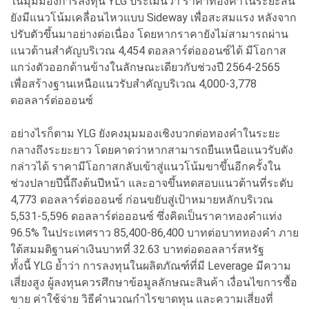
ในมุมมองการลงทุน YLG ประเมินว่า ราคาทองคำในระยะสั้น
ยังมีแนวโน้มเคลื่อนไหวแบบ Sideway เพื่อสะสมแรง หลังจาก
ปรับตัวขึ้นมาอย่างต่อเนื่อง โดยหากราคายังไม่สามารถผ่าน
แนวต้านสำคัญบริเวณ 4,454 ดอลลาร์ต่อออนซ์ได้ มีโอกาส
แกว่งตัวออกด้านข้างในลักษณะเดียวกับช่วงปี 2564-2565
เพื่อสร้างฐานเหนือแนวรับสำคัญบริเวณ 4,000-3,778
ดอลลาร์ต่อออนซ์
อย่างไรก็ตาม YLG ยังคงมุมมองเชิงบวกต่อทองคำในระยะ
กลางถึงระยะยาว โดยคาดว่าหากสามารถยืนเหนือแนวรับดัง
กล่าวได้ ราคามีโอกาสกลับเข้าสู่แนวโน้มขาขึ้นอีกครั้งใน
ช่วงปลายปีนี้ถึงต้นปีหน้า และอาจขึ้นทดสอบแนวต้านที่ระดับ
4,773 ดอลลาร์ต่อออนซ์ ก่อนขยับสู่เป้าหมายหลักบริเวณ
5,531-5,596 ดอลลาร์ต่อออนซ์ ซึ่งคิดเป็นราคาทองคำแท่ง
96.5% ในประเทศราว 85,400-86,400 บาทต่อบาททองคำ ภาย
ใต้สมมติฐานค่าเงินบาทที่ 32.63 บาทต่อดอลลาร์สหรัฐ
ทั้งนี้ YLG ย้ำว่า การลงทุนในผลิตภัณฑ์ที่มี Leverage มีความ
เสี่ยงสูง ผู้ลงทุนควรศึกษาข้อมูลลักษณะสินค้า เงื่อนไขการซื้อ
ขาย ค่าใช้จ่าย วิธีคำนวณกำไรขาดทุน และความเสี่ยงที่