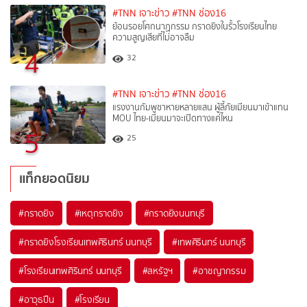
#TNN เจาะข่าว
#TNN ช่อง16
ย้อนรอยโศกนาฏกรรม กราดยิงในรั้วโรงเรียนไทย
ความสูญเสียที่ไม่อาจลืม
4
32
#TNN เจาะข่าว
#TNN ช่อง16
แรงงานกัมพูชาหายหลายแสน ผู้ลี้ภัยเมียนมาเข้าแทน
MOU ไทย-เมียนมาจะเปิดทางแค่ไหน
5
25
แท็กยอดนิยม
#
กราดยิง
#
เหตุกราดยิง
#
กราดยิงนนทบุรี
#
กราดยิงโรงเรียนเทพศิรินทร์ นนทบุรี
#
เทพศิรินทร์ นนทบุรี
#
โรงเรียนเทพศิรินทร์ นนทบุรี
#
สหรัฐฯ
#
อาชญากรรม
#
อาวุธปืน
#
โรงเรียน