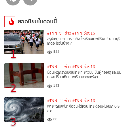
ยอดนิยมในตอนนี้
#TNN เจาะข่าว
#TNN ช่อง16
สรุปเหตุการณ์กราดยิง โรงเรียนเทพศิรินทร์ นนทบุรี
เกิดอะไรขึ้นบ้าง ?
1
844
#TNN เจาะข่าว
#TNN ช่อง16
ย้อนเหตุกราดยิงในไทย ที่เยาวชนเป็นผู้ก่อเหตุ และมุม
มองเปรียบเทียบบทเรียนจากสหรัฐฯ
2
143
#TNN เจาะข่าว
#TNN ช่อง16
พายุ "ดอลฟิน" จ่อจีน-ไต้หวัน ไทยเตือนฝนหนัก 6-9
ส.ค.
3
88