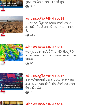
ทุกขนาด เช็กราคาทองแท่งล่าสุด
1
338
#ข่าวเศรษฐกิจ
#TNN ช่อง16
UN ชี้ "เอลนีโญ" เร่งเครื่อง แรงขึ้นตั้งแต่
ส.ค.นี้เป็นต้นไป โลกเตรียมรับศึกอากาศสุด
2
ขั้ว!
180
#ข่าวเศรษฐกิจ
#TNN ช่อง16
พยากรณ์อากาศวันนี้ 7 ส.ค.69 เตือน 7-9
ส.ค.นี้ เหนือ–อีสาน–ตะวันออก เสี่ยงน้ำท่วม
3
ฉับพลัน
95
#ข่าวเศรษฐกิจ
#TNN ช่อง16
หุ้นดาวโจนส์วันนี้ 7 ส.ค. 2569 ปิดร่วงแรง
464.02 จุด ราคาน้ำมันปรับตัวขึ้นตลาดวิตก
4
กังวลเงินเฟ้อ
79
#ข่าวเศรษฐกิจ
#TNN ช่อง16