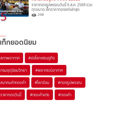
ราคาทองรูปพรรณวันนี้ 6 ส.ค. 2569 รวม
ทุกขนาด เช็กราคาทองแท่งล่าสุด
5
298
แท็กยอดนิยม
#
สภาพอากาศ
#
ย่อโลกเศรษฐกิจ
#
กรมอุตุนิยมวิทยา
#
พยากรณ์อากาศ
#
สมาคมค้าทองคำ
#
โลกร้อน
#
ทองรูปพรรณ
#
ราคาทองวันนี้
#
ทองคำแท่ง
#
ทองคำ