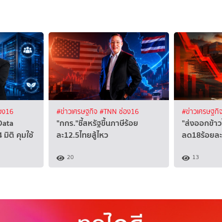
อง16
#ข่าวเศรษฐกิจ
#TNN ช่อง16
#ข่าวเศรษฐกิ
Data
"กกร."ชี้สหรัฐขึ้นภาษีร้อย
"ส่งออกข้าว
มิติ คุมใช้
ละ12.5ไทยสู้ไหว
ลด18ร้อยละ
20
13