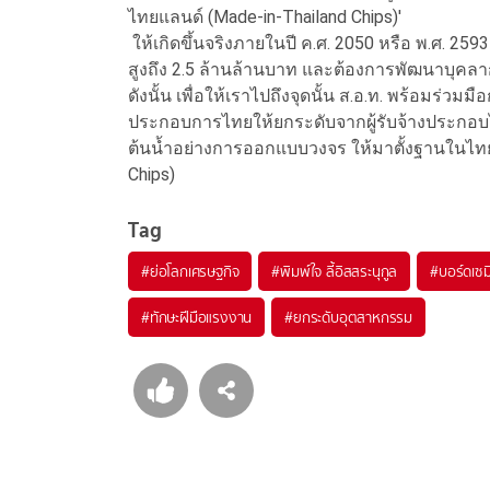
ไทยแลนด์ (Made-in-Thailand Chips)'
ให้เกิดขึ้นจริงภายในปี ค.ศ. 2050 หรือ พ.ศ. 2593
สูงถึง 2.5 ล้านล้านบาท และต้องการพัฒนาบุคลา
ดังนั้น เพื่อให้เราไปถึงจุดนั้น ส.อ.ท. พร้อมร่ว
ประกอบการไทยให้ยกระดับจากผู้รับจ้างประกอบไปส
ต้นน้ำอย่างการออกแบบวงจร ให้มาตั้งฐานในไทย เ
Chips)
Tag
#
ย่อโลกเศรษฐกิจ
#
พิมพ์ใจ ลี้อิสสระนุกูล
#
บอร์ดเซม
#
ทักษะฝีมือแรงงาน
#
ยกระดับอุตสาหกรรม