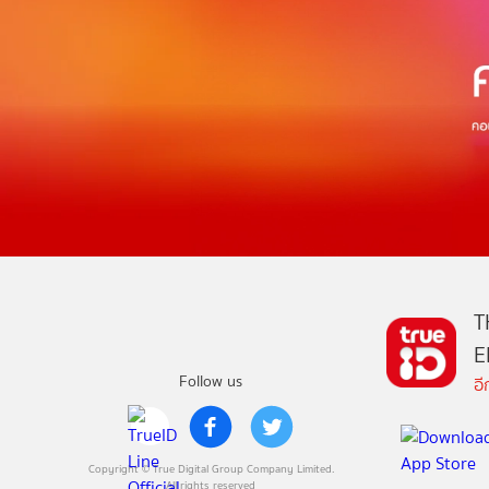
T
E
Follow us
อ
Copyright © True Digital Group Company Limited.
All rights reserved