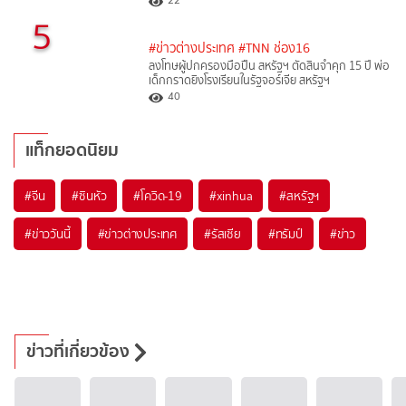
5
#ข่าวต่างประเทศ
#TNN ช่อง16
ลงโทษผู้ปกครองมือปืน สหรัฐฯ ตัดสินจำคุก 15 ปี พ่อ
เด็กกราดยิงโรงเรียนในรัฐจอร์เจีย สหรัฐฯ
40
แท็กยอดนิยม
#
จีน
#
ซินหัว
#
โควิด-19
#
xinhua
#
สหรัฐฯ
#
ข่าววันนี้
#
ข่าวต่างประเทศ
#
รัสเซีย
#
ทรัมป์
#
ข่าว
ข่าวที่เกี่ยวข้อง