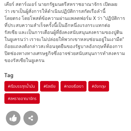
เคียร์ สตาร์เมอร์ นายกรัฐมนตรีสหราชอาณาจักร เปิดเผย
ว่า เขาเป็นผู้สั่งการให้ดำเนินปฏิบัติการสกัดเรือลำนี้
โดยตรง โดยโพสต์ข้อความผ่านแพลตฟอร์ม X ว่า “ปฏิบัติการ
ที่ประสบความสำเร็จครั้งนี้เป็นอีกหนึ่งแรงกระแทกต่อ
รัสเซีย และเป็นการเตือนผู้ที่ยังคงสนับสนุนสงครามของปูติน
ในยูเครนว่า เราจะไม่ปล่อยให้พวกเขาหลบซ่อนอยู่ในเงามืด”
ถ้อยแถลงดังกล่าวสะท้อนจุดยืนของรัฐบาลอังกฤษที่ต้องการ
ปิดช่องทางทางเศรษฐกิจซึ่งอาจช่วยสนับสนุนการทำสงคราม
ของรัสเซียในยูเครน
Tag
#
เรือบรรทุกน้ำมัน
#
รัสเซีย
#
กองเรือเงา
#
อังกฤษ
#
สหราชอาณาจักร