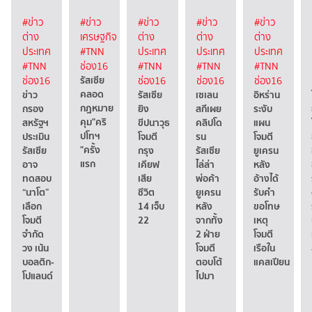
#ข่าว
#ข่าว
#ข่าว
#ข่าว
#ข่าว
ต่าง
เศรษฐกิจ
ต่าง
ต่าง
ต่าง
ประเทศ
#TNN
ประเทศ
ประเทศ
ประเทศ
#TNN
ช่อง16
#TNN
#TNN
#TNN
รัสเซีย
ช่อง16
ช่อง16
ช่อง16
ช่อง16
คลอด
ข่าว
รัสเซีย
เซเลน
อิหร่าน
กฎหมาย
กรอง
ยิง
สกีเผย
ระงับ
คุม"คริ
สหรัฐฯ
ขีปนาวุธ
คลิปโด
แผน
ปโทฯ
ประเมิน
โจมตี
รน
โจมตี
"ครั้ง
รัสเซีย
กรุง
รัสเซีย
ยูเครน
แรก
อาจ
เคียฟ
ไล่ล่า
หลัง
ทดสอบ
เสีย
พ่อค้า
อ้างได้
“นาโต”
ชีวิต
ยูเครน
รับคำ
เลือก
14 เจ็บ
หลัง
ขอโทษ
โจมตี
22
จากทั้ง
เหตุ
จำกัด
2 ฝ่าย
โจมตี
วง เน้น
โจมตี
เรือใน
บอลติก-
ตอบโต้
แคสเปียน
โปแลนด์
ไปมา