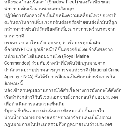
หนึ่งของ “กองเรือเงา” (Shadow Fleet) ของรัสเซีย ขณะ
พยายามเดินเรือผ่านช่องแคบอังกฤษ
ปฏิบัติการดังกล่าวถือเป็นอีกหนึ่งความเคลื่อนไหวของชาติ
ตะวันตกในการเพิ่มแรงกดดันต่อเครือข่ายขนส่งน้ำมันที่ถูก
กล่าวหาว่าช่วยให้รัสเซียหลีกเลี่ยงมาตรการคว่ำบาตรจาก
นานาชาติ
กระทรวงกลาโหมอังกฤษระบุว่า เรือบรรทุกน้ำมัน
ชื่อ SMYRTOS ถูกเจ้าหน้าที่ขึ้นตรวจค้นโดยกำลังพลจาก
หน่วยนาวิกโยธินคอมมานโด (Royal Marine
Commandos) ร่วมกับเจ้าหน้าที่บังคับใช้กฎหมายจาก
สำนักงานปราบปรามอาชญากรรมแห่งชาติ (National Crime
Agency - NCA) ซึ่งได้รับการฝึกฝนเป็นพิเศษสำหรับภารกิจ
ลักษณะนี้
หลังเข้าควบคุมสถานการณ์ได้สำเร็จ ทางการอังกฤษได้สั่งกัก
เรือลำดังกล่าวไว้บริเวณนอกชายฝั่งทางตอนใต้ของประเทศ
เพื่อดำเนินการสอบสวนเพิ่มเติม
รัฐบาลยืนยันว่าการดำเนินการทั้งหมดเกิดขึ้นภายใน
น่านน้ำอาณาเขตของสหราชอาณาจักร และเป็นไปตาม
กฎหมายภายในประเทศรวมถึงกฎหมายระหว่างประเทศ