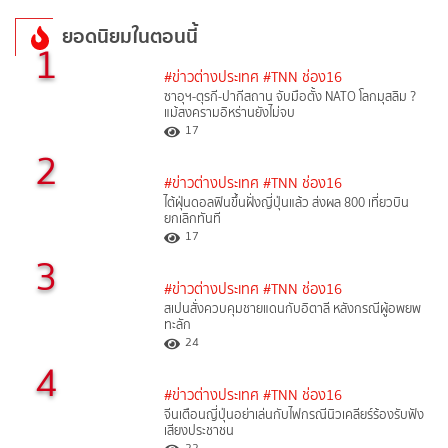
ยอดนิยมในตอนนี้
1
#ข่าวต่างประเทศ
#TNN ช่อง16
ซาอุฯ-ตุรกี-ปากีสถาน จับมือตั้ง NATO โลกมุสลิม ?
แม้สงครามอิหร่านยังไม่จบ
17
2
#ข่าวต่างประเทศ
#TNN ช่อง16
ไต้ฝุ่นดอลฟินขึ้นฝั่งญี่ปุ่นแล้ว ส่งผล 800 เที่ยวบิน
ยกเลิกทันที
17
3
#ข่าวต่างประเทศ
#TNN ช่อง16
สเปนสั่งควบคุมชายแดนกับอิตาลี หลังกรณีผู้อพยพ
ทะลัก
24
4
#ข่าวต่างประเทศ
#TNN ช่อง16
จีนเตือนญี่ปุ่นอย่าเล่นกับไฟกรณีนิวเคลียร์ร้องรับฟัง
เสียงประชาชน
22