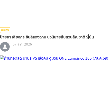
บันเทิง
ป้ายยา เสียงกระซิบสีแดงฉาน นวนิยายสืบสวนสัญชาติญี่ปุ่น
07 ส.ค. 2026