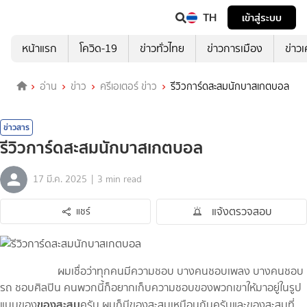
TH
เข้าสู่ระบบ
หน้าแรก
โควิด-19
ข่าวทั่วไทย
ข่าวการเมือง
ข่าว
อ่าน
ข่าว
ครีเอเตอร์ ข่าว
รีวิวการ์ดสะสมนักบาสเกตบอล
ข่าวสาร
รีวิวการ์ดสะสมนักบาสเกตบอล
|
17 มี.ค. 2025
3 min read
แจ้งตรวจสอบ
แชร์
ผมเชื่อว่าทุกคนมีความชอบ บางคนชอบเพลง บางคนชอบ
รถ ชอบศิลปิน คนพวกนี้ก็อยากเก็บความชอบของพวกเขาให้มาอยู่ในรูป
ของสะสม
แบบของ
ครับ ผมก็มีของสะสมเหมือนกันครับและของสะสมที่