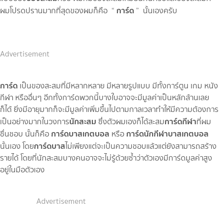
การ์ด
ผมโปรดปรานมากที่สุดของผมก็คือ “
” นั้นเองครับ
Advertisement
การ์ด
เป็นของสะสมที่มีหลากหลาย มีหลายรูปแบบ มีทั้งการ์ตูน เกม หนัง
กีฬา หรืออื่นๆ อีกทั้งการ์ดพวกนี้บางใบอาจจะมีมูลค่าเป็นหลักล้านเลย
ก็ได้ ยิ่งมีอายุมากก็จะมีมูลค่าเพิ่มขึ้นไปตามกาลเวลาทำให้มีความต้องการ
นักสะสม
การ์ดกีฬา
เป็นอย่างมากในวงการ
ซึ่งตัวผมเองก็ได้สะสม
ที่ผม
การ์ดบาสเกตบอล
การ์ดนักกีฬาบาสเกตบอล
ชื่นชอบ นั้นก็คือ
หรือ
การ์ดบาส
นั้นเอง โดย
ไม่เพียงแต่จะเป็นความชอบแล้วแต่ยังสามารถสร้าง
รายได้ โดยที่นักสะสมบางคนอาจจะไม่รู้ด้วยซ้ำว่าตัวเองมีการ์ดมูลค่าสูง
อยู่ในมือตัวเอง
Advertisement