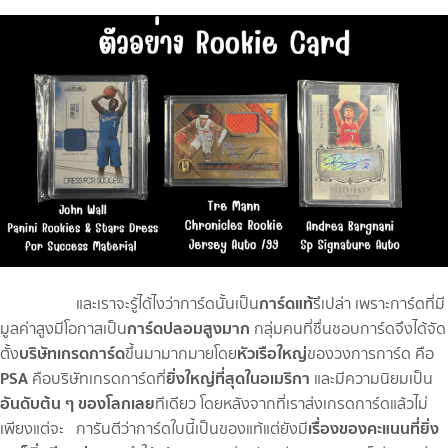
การ์ดแท้
และเราจะรู้ได้ไงว่าการ์ดนั้นเป็น
รึเปล่า เพราะการ์ดที่มี
การ์ดปลอมสูงมาก
มูลค่าสูงมีโอกาสเป็น
กลุ่มคนที่ชื่นชอบการ์ดจึงได้จัด
บริษัทเกรดการ์ด
หัวเรือใหญ่
ตั้ง
ขึ้นมามากมายโดย
ของวงการการ์ด คือ
PSA
ยิ่งใหญ่ที่สุดในอเมริกา
คือบริษัทเกรดการ์ดที่
และมีความนิยมเป็น
อันดับต้น ๆ ของโลกเลย
ทีเดียว โดยหลังจากที่เราส่งเกรดการ์ดแล้วไม่
เรื่องของคะแนนที่ยิ่ง
เพียงแต่จะ การันตีว่าการ์ดใบนี้เป็นของแท้แต่ยังมี