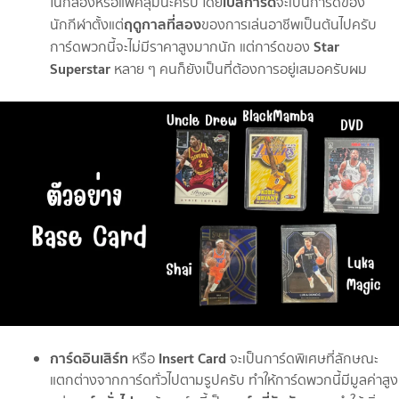
เบสการ์ด
ในกล่องหรือแพ็คสุ่มนะครับ โดย
จะเป็นการ์ดของ
ฤดูกาลที่สอง
นักกีฬาตั้งแต่
ของการเล่นอาชีพเป็นต้นไปครับ
Star
การ์ดพวกนี้จะไม่มีราคาสูงมากนัก แต่การ์ดของ
Superstar
หลาย ๆ คนก็ยังเป็นที่ต้องการอยู่เสมอครับผม
การ์ดอินเสิร์ท
Insert Card
หรือ
จะเป็นการ์ดพิเศษที่ลักษณะ
แตกต่างจากการ์ดทั่วไปตามรูปครับ ทำให้การ์ดพวกนี้มีมูลค่าสูง