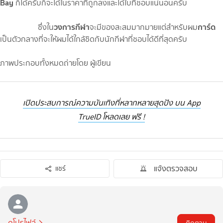
Bay
ก็ได้ครับก็จะได้ในราคาที่ถูกลงและได้ใบที่ชอบแน่นอนครับ
วงการกีฬา
การ์ด
ซึ่งใน
จะมีของสะสมมากมายแต่สำหรับผม
เป็นตัวกลางที่จะให้ผมได้ใกล้ชิดกับนักกีฬาที่ชอบได้ดีที่สุดครับ
ภาพประกอบทั้งหมดถ่ายโดย ผู้เขียน
เปิดประสบการณ์ความบันเทิงที่หลากหลายสุดปัง บน App
TrueID โหลดเลย ฟรี !
แจ้งตรวจสอบ
แชร์
ดูโปรไฟล์