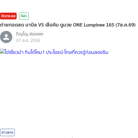
ติดกระแส
กีฬา
ถ่ายทอดสด นาบิล VS เสือคิม ดูมวย ONE Lumpinee 165 (7ส.ค.69)
ภิญโญ ส่องแสง
07 ส.ค. 2026
ข่าวสาร