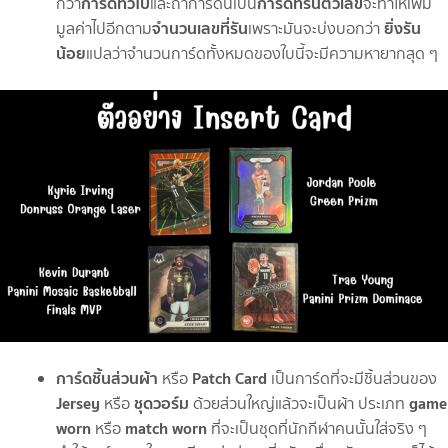
การ์ดทั่วไป
การ์ดที่รันตัวเลข
กว่า
และถ้าการ์ดนี้เป็น
จะทำให้เพิ่ม
จำนวนเลขที่รัน
ยิ่งรัน
มูลค่าไปอีกตาม
เพราะมันจะบ่งบอกว่า
น้อย
แปลว่าจำนวนการ์ดทั้งหมดของใบนี้จะมีความหายากสุด ๆ
การ์ดชิ้นส่วนผ้า
Patch Card
หรือ
เป็นการ์ดที่จะมีชิ้นส่วนของ
Jersey
ชุดวอร์ม
game
หรือ
ด้วยส่วนใหญ่แล้วจะเป็นผ้า ประเภท
worn
match worn
หรือ
ที่จะเป็นชุดที่นักกีฬาคนนั้นใส่จริง ๆ