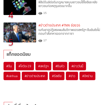
ฟิลิปปินส์เร่งดันกฎหมายแบนเยาวชนใช้โซเชียล หลัง
เยาวชนก่อเหตุรุนแรงมากขึ้น
4
15
#ข่าวต่างประเทศ
#TNN ช่อง16
เนทันยาฮูปฏิเสธแผนสันติภาพของสหรัฐฯ ยืนยันยังไม่
ถอนกำลังทหารออกจากกาซา
5
17
แท็กยอดนิยม
#
จีน
#
โควิด-19
#
สหรัฐฯ
#
ซินหัว
#
ข่าววันนี้
#
xinhua
#
ข่าวต่างประเทศ
#
รัสเซีย
#
ข่าว
#
อิหร่าน