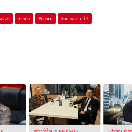
จราจร
#
รถติด
#
ปิดถนน
#
ถนนพระรามที่ 1
16
#ข่าวทั่วไทย
#TNN ช่อง16
#ข่าวเศรษฐกิ