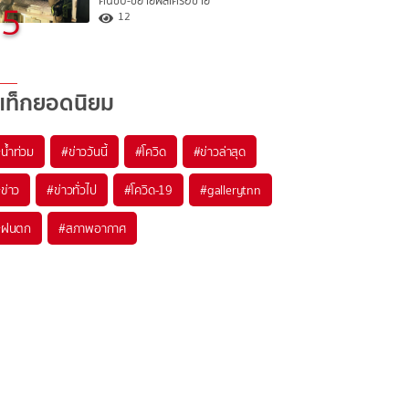
คนขับ-ขยายผลเครือข่าย
5
12
แท็กยอดนิยม
#
น้ำท่วม
#
ข่าววันนี้
#
โควิด
#
ข่าวล่าสุด
#
ข่าว
#
ข่าวทั่วไป
#
โควิด-19
#
gallerytnn
#
ฝนตก
#
สภาพอากาศ