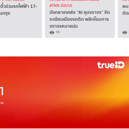
ั๋วร่วมรถไฟฟ้า 17-
ผบ.
#TNN ช่อง16
บังกลาเทศส่ง “AI คุมจราจร” จัด
นกรุง
ตัด
ระเบียบเมืองรถติด พลิกโฉมการ
จราจรหนาแน่น
38