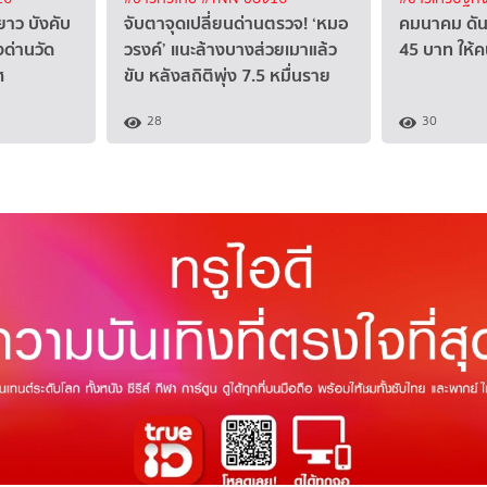
ยาว บังคับ
จับตาจุดเปลี่ยนด่านตรวจ! ‘หมอ
คมนาคม ดันต
งด่านวัด
วรงค์’ แนะล้างบางส่วยเมาแล้ว
45 บาท ให้ค
ศ
ขับ หลังสถิติพุ่ง 7.5 หมื่นราย
28
30