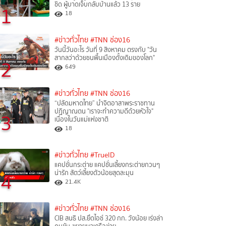
ชิด ผู้บาดเจ็บกลับบ้านแล้ว 13 ราย
1
18
#ข่าวทั่วไทย
#TNN ช่อง16
วันนี้วันอะไร วันที่ 9 สิงหาคม ตรงกับ "วัน
สากลว่าด้วยชนพื้นเมืองดั้งเดิมของโลก"
2
649
#ข่าวทั่วไทย
#TNN ช่อง16
“ปลัดมหาดไทย” นำจิตอาสาพระราชทาน
ปฏิญาณตน "เราจะทำความดีด้วยหัวใจ"
3
เนื่องในวันแม่แห่งชาติ
18
#ข่าวทั่วไทย
#TrueID
แคปชั่นกระต่าย แคปชั่นเลี้ยงกระต่ายกวนๆ
4
น่ารัก สัตว์เลี้ยงตัวน้อยสุดละมุน
21.4K
#ข่าวทั่วไทย
#TNN ช่อง16
CIB สนธิ ปส.ยึดไอซ์ 320 กก. วังน้อย เร่งล่า