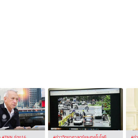
จ
#TNN ช่อง16
#ข่าววิทยาศาสตร์และเทคโนโลยี
#ข่