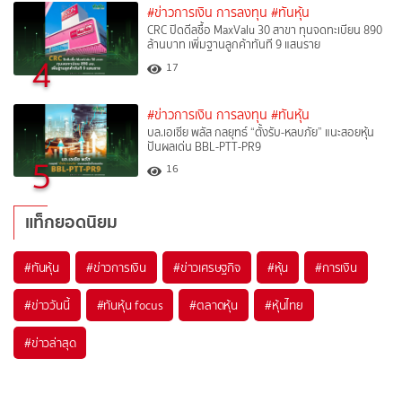
#ข่าวการเงิน การลงทุน
#ทันหุ้น
CRC ปิดดีลซื้อ MaxValu 30 สาขา ทุนจดทะเบียน 890
ล้านบาท เพิ่มฐานลูกค้าทันที 9 แสนราย
4
17
#ข่าวการเงิน การลงทุน
#ทันหุ้น
บล.เอเซีย พลัส กลยุทธ์ “ตั้งรับ-หลบภัย” แนะสอยหุ้น
ปันผลเด่น BBL-PTT-PR9
5
16
แท็กยอดนิยม
#
ทันหุ้น
#
ข่าวการเงิน
#
ข่าวเศรษฐกิจ
#
หุ้น
#
การเงิน
#
ข่าววันนี้
#
ทันหุ้น focus
#
ตลาดหุ้น
#
หุ้นไทย
#
ข่าวล่าสุด