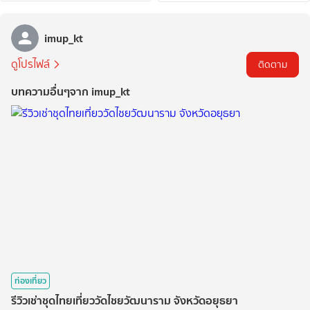
imup_kt
ดูโปรไฟล์
ติดตาม
บทความอื่นๆจาก imup_kt
ท่องเที่ยว
รีวิวเช่าชุดไทยเที่ยววัดไชยวัฒนาราม จังหวัดอยุธยา