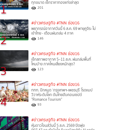
ทุกขนาด เช็กราคาทองแท่งล่าสุด
1
201
#ข่าวเศรษฐกิจ
#TNN ช่อง16
พยากรณ์อากาศวันนี้ 6 ส.ค. 69 พายุคูจิระ ไม่
เข้าไทย - เตือนฝนถล่ม 4 ภาค
2
146
#ข่าวเศรษฐกิจ
#TNN ช่อง16
เช็กสภาพอากาศ 5–11 ส.ค. ฝนถล่มพื้นที่
ไหนบ้าง ภาคไหนเสี่ยงหนักสุด?
3
123
#ข่าวเศรษฐกิจ
#TNN ช่อง16
ททท. ปักหมุด ‘กรุงเทพฯ-เพชรบุรี’ โรดแมป
วิวาห์ระดับโลก ดันไทยฮับคอนเซปต์
4
"Romance Tourism"
93
#ข่าวเศรษฐกิจ
#TNN ช่อง16
หุ้นดาวโจนส์วันนี้ 5 ส.ค. 2569 ปิดพุ่ง