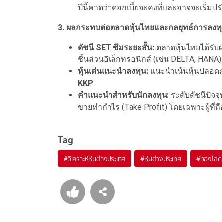
ปีนี้คาดว่าดอกเบี้ยจะคงที่และอาจจะเริ่ม
3. ผลกระทบต่อตลาดหุ้นไทยและกลยุทธ์การลงท
ดัชนี SET ซึมระยะสั้น:
ตลาดหุ้นไทยได้รับ
ชิ้นส่วนอิเล็กทรอนิกส์ (เช่น DELTA, HAN
หุ้นเด่นแนะนำลงทุน:
แนะนำเน้นหุ้นปลอดภั
KKP
คำแนะนำสำหรับนักลงทุน:
ระดับดัชนีปัจจ
ขายทำกำไร (Take Profit) โดยเฉพาะผู้ที
Tag
#
วิเคราะห์หุ้นต่างประเทศ
#
หุ้นต่างประเทศ
#
ทองโลก