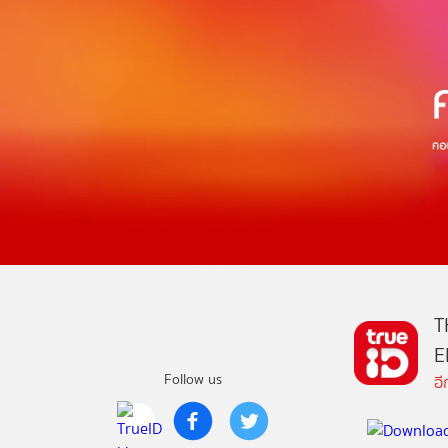
T
E
Follow us
อ