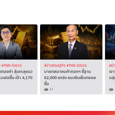
จ
#TNN ช่อง16
#ข่าวเศรษฐกิจ
#TNN ช่อง16
#ข่
าทองคำ ลุ้นทะลุแนว
นายกสมาคมค้าทองฯ ชี้ฐาน
เจา
วะย่อซื้อ-เป้า 4,170
62,000 แกร่ง แนะเงินเย็นทยอย
กลุ
ซื้อ
12