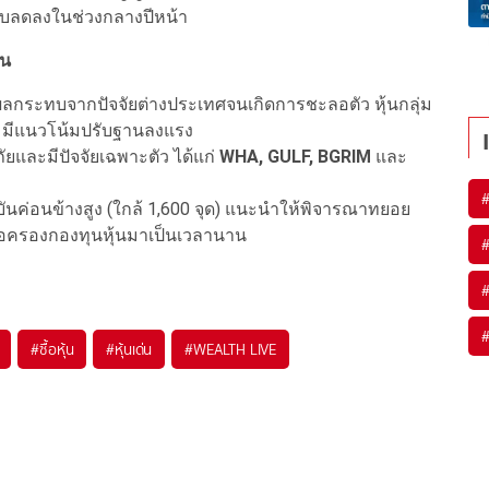
ปรับลดลงในช่วงกลางปีหน้า
ุน
ผลกระทบจากปัจจัยต่างประเทศจนเกิดการชะลอตัว หุ้นกลุ่ม
A) มีแนวโน้มปรับฐานลงแรง
ยและมีปัจจัยเฉพาะตัว ได้แก่
WHA, GULF, BGRIM
และ
ุบันค่อนข้างสูง (ใกล้ 1,600 จุด) แนะนำให้พิจารณาทยอย
่ถือครองกองทุนหุ้นมาเป็นเวลานาน
#
ซื้อหุ้น
#
หุ้นเด่น
#
WEALTH LIVE