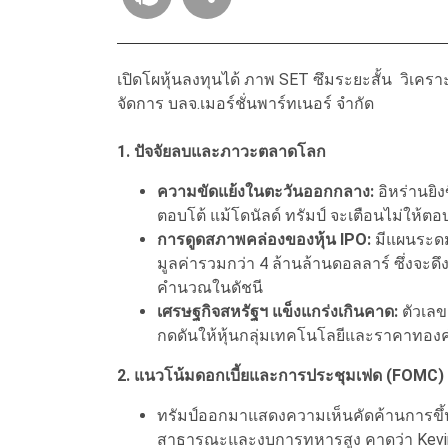
เปิดโผหุ้นลงทุนได้ ภาพ SET ซึมระยะสั้น วิเครา
จัดการ บลจ.เมอร์ชั่นพาร์ทเนอร์ จำกัด
1. ปัจจัยลบและภาวะตลาดโลก
ความขัดแย้งในตะวันออกกลาง:
อิหร่านยิง
ตอบโต้ แม้โดนัลด์ ทรัมป์ จะเตือนไม่ให้ตอ
การดูดสภาพคล่องของหุ้น IPO:
มีแผนระดม
มูลค่ารวมกว่า 4 ล้านล้านดอลลาร์ ซึ่งจะ
คำนวณในดัชนี
เศรษฐกิจสหรัฐฯ แข็งแกร่งเกินคาด:
ตัวเลข
กดดันให้หุ้นกลุ่มเทคโนโลยีและราคาทองค
2. แนวโน้มดอกเบี้ยและการประชุมเฟด (FOMC)
ทรัมป์ออกมาแสดงความเห็นคัดค้านการขึ้นดอ
สาธารณะและงบการทหารสูง คาดว่า Kevi