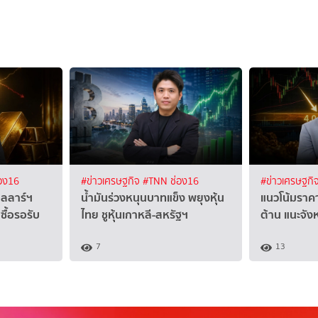
อง16
#ข่าวเศรษฐกิจ
#TNN ช่อง16
#ข่าวเศรษฐกิ
ลลาร์ฯ
น้ำมันร่วงหนุนบาทแข็ง พยุงหุ้น
แนวโน้มราค
ื้อรอรับ
ไทย ชูหุ้นเกาหลี-สหรัฐฯ
ต้าน แนะจังห
7
13