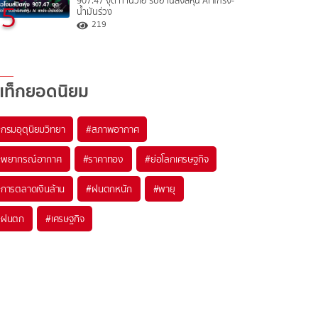
907.47 จุด ทำนิวไฮ รับอานิสงส์หุ้น AI แกร่ง-
5
น้ำมันร่วง
219
แท็กยอดนิยม
#
กรมอุตุนิยมวิทยา
#
สภาพอากาศ
#
พยากรณ์อากาศ
#
ราคาทอง
#
ย่อโลกเศรษฐกิจ
#
การตลาดเงินล้าน
#
ฝนตกหนัก
#
พายุ
#
ฝนตก
#
เศรษฐกิจ